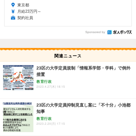
東京都
月給23万円～
契約社員
Sponsored by
関連ニュース
23区の大学定員規制「情報系学部・学科」で例外
措置
教育行政
2023.4.27(木) 18:15
23区の大学定員抑制見直し案に「不十分」小池都
知事
教育行政
2023.2.20(月) 17:15