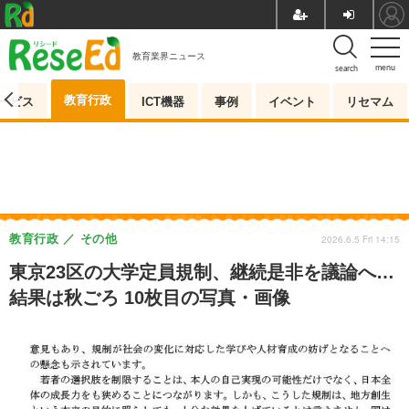
教育業界ニュース
menu
search
教育行政
ービス
ICT機器
事例
イベント
リセマム
教育行政
その他
2026.6.5 Fri 14:15
東京23区の大学定員規制、継続是非を議論へ…
結果は秋ごろ 10枚目の写真・画像