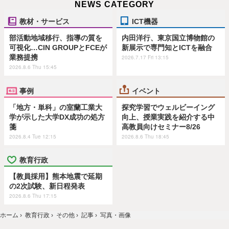
NEWS CATEGORY
教材・サービス
ICT機器
部活動地域移行、指導の質を
内田洋行、東京国立博物館の
可視化…CIN GROUPとFCEが
新展示で専門知とICTを融合
業務提携
2026.7.17 Fri 13:15
2026.8.6 Thu 15:45
事例
イベント
「地方・単科」の室蘭工業大
探究学習でウェルビーイング
学が示した大学DX成功の処方
向上、授業実践を紹介する中
箋
高教員向けセミナー8/26
2026.8.4 Tue 12:15
2026.8.6 Thu 18:45
教育行政
【教員採用】熊本地震で延期
の2次試験、新日程発表
2026.8.6 Thu 17:15
ホーム
›
教育行政
›
その他
›
記事
›
写真・画像