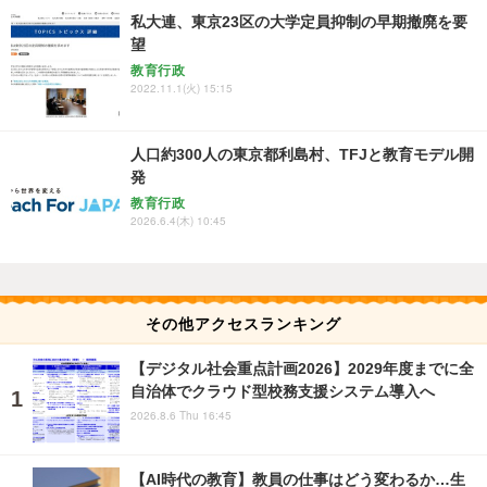
私大連、東京23区の大学定員抑制の早期撤廃を要
望
教育行政
2022.11.1(火) 15:15
人口約300人の東京都利島村、TFJと教育モデル開
発
教育行政
2026.6.4(木) 10:45
その他アクセスランキング
【デジタル社会重点計画2026】2029年度までに全
自治体でクラウド型校務支援システム導入へ
2026.8.6 Thu 16:45
【AI時代の教育】教員の仕事はどう変わるか…生