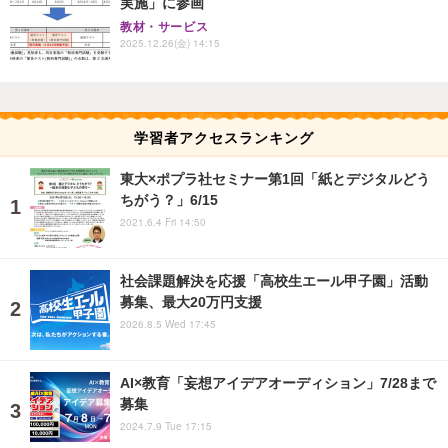
実施」に参画
教材・サービス
2025.12.26(金) 14:15
学習者アクセスランキング
東大×ポプラ社セミナー第1回「紙とデジタルどう
ちがう？」6/15
2021.6.4 Fri 14:50
社会課題解決を応援「高校生エール甲子園」活動
募集、最大20万円支援
2026.8.5 Wed 17:45
AI×教育「妄想アイデアオーディション」7/28まで
募集
2024.7.9 Tue 17:15