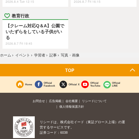
2026.8.4 Tue 12:15
2026.8.7 Fri 16:15
教育行政
【クレーム対応Q＆A】公園で
いたずらをしている子供がい
る
2026.8.7 Fri 19:45
ホーム
›
イベント
›
学習者
›
記事
›
写真・画像
TOP
Official
Official
Official
Home
Official X
Facebook
YouTube
LINE
お問合せ
広告掲載
会社概要
リシードについて
個人情報保護方針
リシードは、株式会社イード（東証グロース上場）の運
営するサービスです。
証券コード：6038