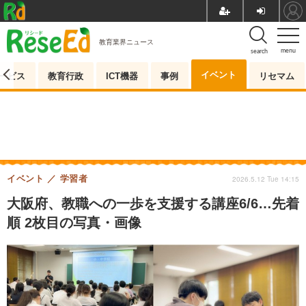
教育業界ニュース
menu
search
イベント
ービス
教育行政
ICT機器
事例
リセマム
イベント
学習者
2026.5.12 Tue 14:15
大阪府、教職への一歩を支援する講座6/6…先着
順 2枚目の写真・画像