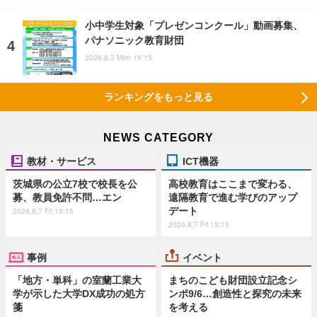
小中学生対象「プレゼンコンクール」動画募集、
パナソニック教育財団
2026.8.3 Mon 19:15
ランキングをもっと見る
NEWS CATEGORY
教材・サービス
ICT機器
茨城県の公立7校で校長を公
高校教育はここまで変わる、
募、教員免許不問…エン
遠隔教育で進む学びのアップ
デート
2026.8.7 Fri 19:15
2026.8.7 Fri 15:15
事例
イベント
「地方・単科」の室蘭工業大
まちのこども財団設立記念シ
学が示した大学DX成功の処方
ンポ9/6…創造性と探究の未来
箋
を考える