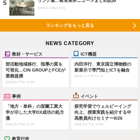
リンク集…教育業界ニュースまとめ読み
2026.8.3 Mon 5:55
ランキングをもっと見る
NEWS CATEGORY
教材・サービス
ICT機器
部活動地域移行、指導の質を
内田洋行、東京国立博物館の
可視化…CIN GROUPとFCEが
新展示で専門知とICTを融合
業務提携
2026.7.17 Fri 13:15
2026.8.6 Thu 15:45
事例
イベント
「地方・単科」の室蘭工業大
探究学習でウェルビーイング
学が示した大学DX成功の処方
向上、授業実践を紹介する中
箋
高教員向けセミナー8/26
2026.8.4 Tue 12:15
2026.8.6 Thu 18:45
教育行政