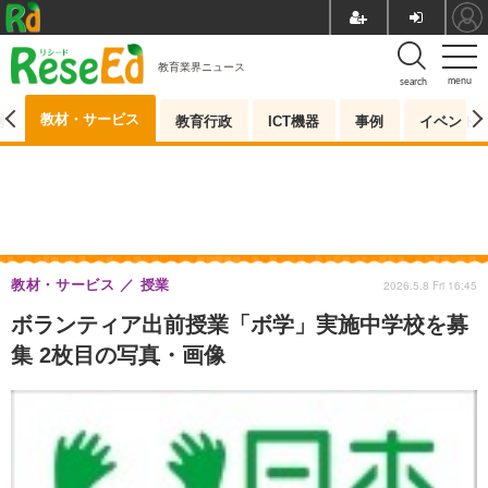
教育業界ニュース
menu
search
教材・サービス
測
教育行政
ICT機器
事例
イベント
教材・サービス
授業
2026.5.8 Fri 16:45
ボランティア出前授業「ボ学」実施中学校を募
集 2枚目の写真・画像