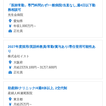
「医師常勤」専門科問わず/一般病院/当直なし,週4日以下勤
務相談可
光生会病院
愛知県
年収1,000万円～
正社員
2027年度採用/英語科教員/常勤/賞与あり/専任登用可能性あ
り
株式会社イスト
大阪府
月給23万9,100円～31万7,600円
正社員
助産師/クリニック/4週8休以上, 2交代制
産婦人科瀬尾医院
東京都
月給25万円～