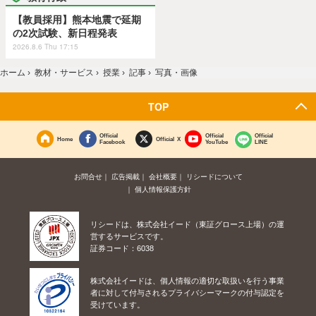
【教員採用】熊本地震で延期
の2次試験、新日程発表
2026.8.6 Thu 17:15
ホーム
›
教材・サービス
›
授業
›
記事
›
写真・画像
TOP
Official
Official
Official
Home
Official X
Facebook
YouTube
LINE
お問合せ
広告掲載
会社概要
リシードについて
個人情報保護方針
リシードは、株式会社イード（東証グロース上場）の運
営するサービスです。
証券コード：6038
株式会社イードは、個人情報の適切な取扱いを行う事業
者に対して付与されるプライバシーマークの付与認定を
受けています。