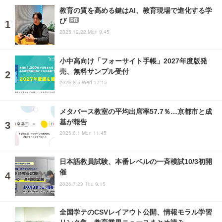
教育の質を高める鍵はAI、教育現場で進化する学
び
PR
2025.12.22 Mon 9:45
小中高向け「フォーサイト手帳」2027年度版発
売、無料サンプル受付
2026.8.5 Wed 17:15
メタバース教室の平均出席率57.7％…京都市と成
基が報告
2026.6.1 Mon 11:45
日本語教員試験、本番レベルの一斉模試10/3初開
催
2026.7.23 Thu 9:15
全国学テのCSVレイアウト公開、情報モラル学習