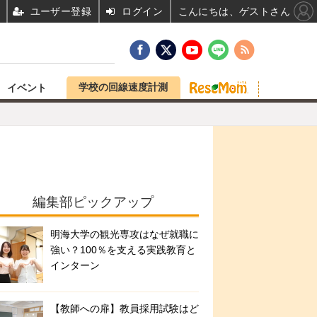
ユーザー登録
ログイン
こんにちは、ゲストさん
学校の回線速度計測
イベント
編集部ピックアップ
明海大学の観光専攻はなぜ就職に
強い？100％を支える実践教育と
インターン
【教師への扉】教員採用試験はど