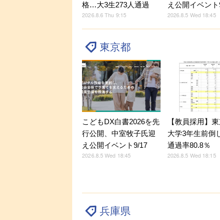
格…大3生273人通過
え公開イベント9
2026.8.6 Thu 9:15
2026.8.5 Wed 18:45
東京都
こどもDX白書2026を先
【教員採用】東
行公開、中室牧子氏迎
大学3年生前倒
え公開イベント9/17
通過率80.8％
2026.8.5 Wed 18:45
2026.8.5 Wed 18:15
兵庫県