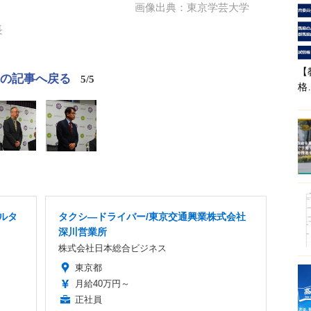
画像出典：東京学芸大学
長
【
この記事へ戻る
5/5
格
フルタ
タクシ―ドライバー/東京交通興業株式会社
深川営業所
株式会社日本総合ビジネス
東京都
月給40万円～
正社員