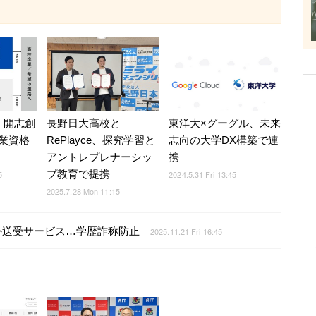
院、開志創
長野日大高校と
東洋大×グーグル、未来
業資格
RePlayce、探究学習と
志向の大学DX構築で連
アントレプレナーシッ
携
プ教育で提携
5
2024.5.31 Fri 13:45
2025.7.28 Mon 11:15
外送受サービス…学歴詐称防止
2025.11.21 Fri 16:45