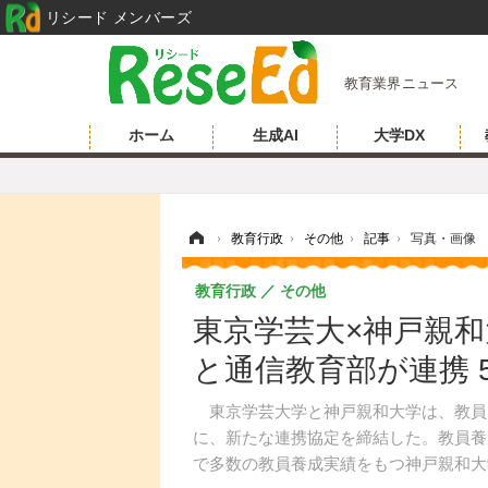
リシード メンバーズ
教育業界ニュース
ホーム
生成AI
大学DX
ホーム
›
教育行政
›
その他
›
記事
›
写真・画像
教育行政
その他
東京学芸大×神戸親
と通信教育部が連携 
東京学芸大学と神戸親和大学は、教員
に、新たな連携協定を締結した。教員養
で多数の教員養成実績をもつ神戸親和大