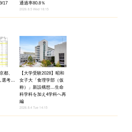
/17
通過率80.8％
2026.8.5 Wed 18:15
京都、
【大学受験2028】昭和
し選考…
女子大「食理学部（仮
称）」新設構想…生命
科学科を加え4学科へ再
編
2026.8.4 Tue 14:15