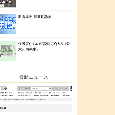
教育業界 最新用語集
保護者からの相談対応Q＆A（鈴
木邦明先生）
最新ニュース