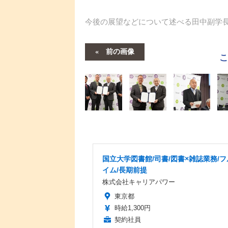
今後の展望などについて述べる田中副学
前の画像
国立大学図書館/司書/図書×雑誌業務/
イム/長期前提
株式会社キャリアパワー
東京都
時給1,300円
契約社員