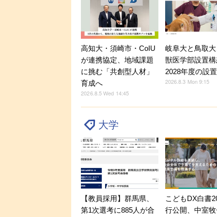
高知大・須崎市・CoIU
岐阜大と鳥取大
が連携協定、地域課題
獣医学部設置構
に挑む「共創型人材」
2028年度の設
2026.8.3 Mon 9:15
育成へ
2026.8.5 Wed 14:45
大学
【教員採用】群馬県、
こどもDX白書2
第1次選考に885人が合
行公開、中室牧