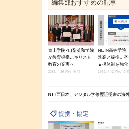
編集部おすすめの記事
青山学院×山梨英和学院
NIJIN高等学
が教育提携…キリスト
造高と提携…卒
教育の充実へ
支援体制を強化
2025.11.26 Wed 16:45
2025.11.12 Wed 15:1
NTT西日本、デジタル学修歴証明書の海
提携・協定