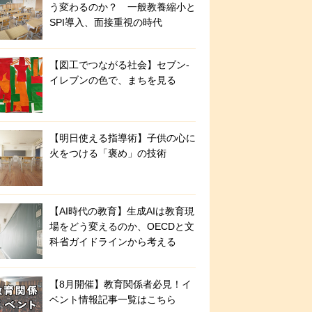
う変わるのか？ 一般教養縮小と
SPI導入、面接重視の時代
【図工でつながる社会】セブン‐
イレブンの色で、まちを見る
【明日使える指導術】子供の心に
火をつける「褒め」の技術
【AI時代の教育】生成AIは教育現
場をどう変えるのか、OECDと文
科省ガイドラインから考える
【8月開催】教育関係者必見！イ
ベント情報記事一覧はこちら