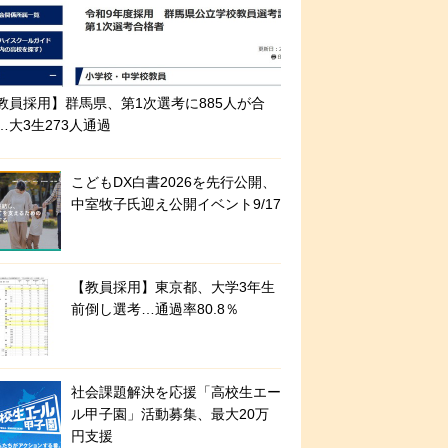
教員採用】群馬県、第1次選考に885人が合
…大3生273人通過
こどもDX白書2026を先行公開、
中室牧子氏迎え公開イベント9/17
【教員採用】東京都、大学3年生
前倒し選考…通過率80.8％
社会課題解決を応援「高校生エー
ル甲子園」活動募集、最大20万
円支援