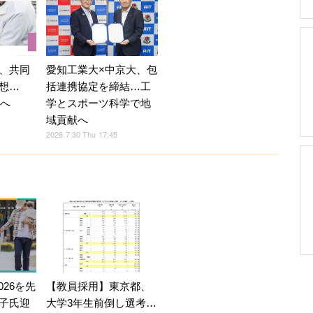
、共同
愛知工業大×中京大、包
想…
括連携協定を締結…工
置へ
学とスポーツ科学で地
域貢献へ
2026.7.30 Thu 17:45
026を先
【教員採用】東京都、
子氏迎
大学3年生前倒し選考…