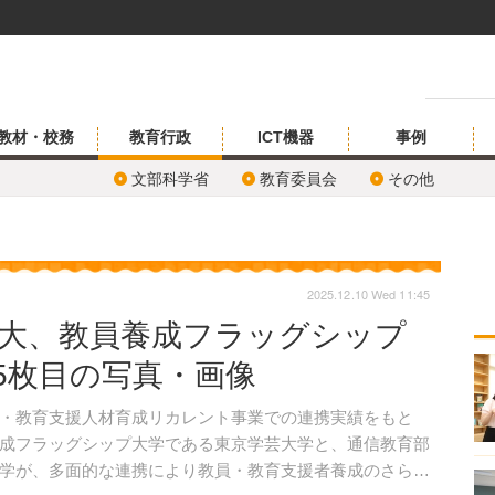
教材・校務
教育行政
ICT機器
事例
文部科学省
教育委員会
その他
2025.12.10 Wed 11:45
和大、教員養成フラッグシップ
5枚目の写真・画像
・教育支援人材育成リカレント事業での連携実績をもと
成フラッグシップ大学である東京学芸大学と、通信教育部
学が、多面的な連携により教員・教育支援者養成のさらな