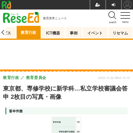
教育業界ニュース
menu
search
教育行政
ービス
ICT機器
事例
イベント
リセマム
教育行政
教育委員会
2025.10.22 Wed 15:15
東京都、専修学校に新学科…私立学校審議会答
申 2枚目の写真・画像