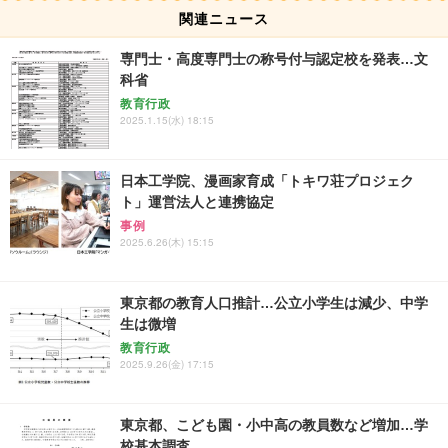
関連ニュース
専門士・高度専門士の称号付与認定校を発表…文
科省
教育行政
2025.1.15(水) 18:15
日本工学院、漫画家育成「トキワ荘プロジェク
ト」運営法人と連携協定
事例
2025.6.26(木) 15:15
東京都の教育人口推計…公立小学生は減少、中学
生は微増
教育行政
2025.9.26(金) 17:15
東京都、こども園・小中高の教員数など増加…学
校基本調査