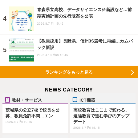
青森県立高校、データサイエンス科新設など…前
期実施計画の先行版案を公表
2026.8.7 Fri 15:45
【教員採用】長野県、信州3S選考に再編…カムバ
ック新設
2026.4.13 Mon 18:45
ランキングをもっと見る
NEWS CATEGORY
教材・サービス
ICT機器
茨城県の公立7校で校長を公
高校教育はここまで変わる、
募、教員免許不問…エン
遠隔教育で進む学びのアップ
デート
2026.8.7 Fri 19:15
2026.8.7 Fri 15:15