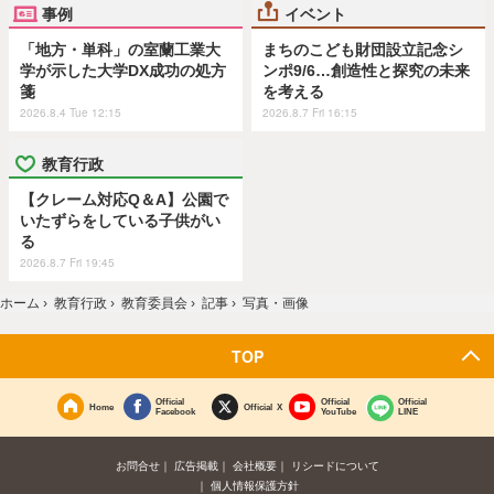
事例
イベント
「地方・単科」の室蘭工業大
まちのこども財団設立記念シ
学が示した大学DX成功の処方
ンポ9/6…創造性と探究の未来
箋
を考える
2026.8.4 Tue 12:15
2026.8.7 Fri 16:15
教育行政
【クレーム対応Q＆A】公園で
いたずらをしている子供がい
る
2026.8.7 Fri 19:45
ホーム
›
教育行政
›
教育委員会
›
記事
›
写真・画像
TOP
Official
Official
Official
Home
Official X
Facebook
YouTube
LINE
お問合せ
広告掲載
会社概要
リシードについて
個人情報保護方針