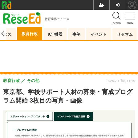
教育業界ニュース
menu
search
教育行政
ービス
ICT機器
事例
イベント
リセマム
教育行政
その他
2025.7.1 Tue 14:45
東京都、学校サポート人材の募集・育成プログ
ラム開始 3枚目の写真・画像