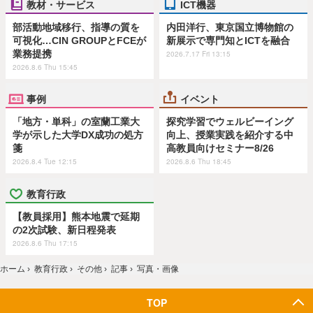
教材・サービス
ICT機器
部活動地域移行、指導の質を
内田洋行、東京国立博物館の
可視化…CIN GROUPとFCEが
新展示で専門知とICTを融合
業務提携
2026.7.17 Fri 13:15
2026.8.6 Thu 15:45
事例
イベント
「地方・単科」の室蘭工業大
探究学習でウェルビーイング
学が示した大学DX成功の処方
向上、授業実践を紹介する中
箋
高教員向けセミナー8/26
2026.8.4 Tue 12:15
2026.8.6 Thu 18:45
教育行政
【教員採用】熊本地震で延期
の2次試験、新日程発表
2026.8.6 Thu 17:15
ホーム
›
教育行政
›
その他
›
記事
›
写真・画像
TOP