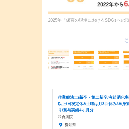
2025年「保育の現場におけるSDGsへ
作業療法士/新卒・第二新卒/有給消化率
以上/日祝定休&土曜は月3回休み!単身
り/賞与実績4ヶ月分
和合病院
愛知県