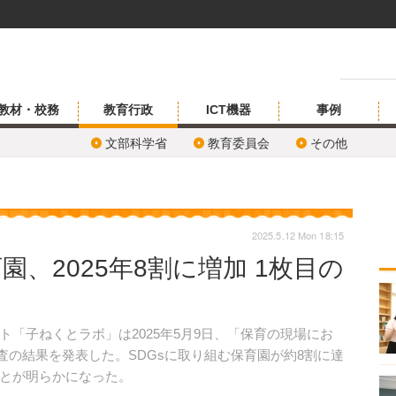
教材・校務
教育行政
ICT機器
事例
文部科学省
教育委員会
その他
2025.5.12 Mon 18:15
園、2025年8割に増加 1枚目の
「子ねくとラボ」は2025年5月9日、「保育の現場にお
査の結果を発表した。SDGsに取り組む保育園が約8割に達
たことが明らかになった。