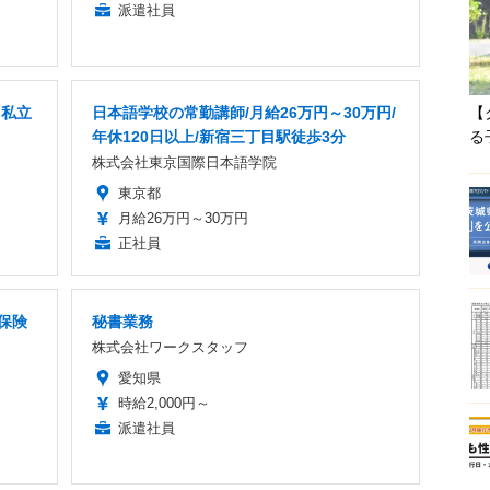
派遣社員
」私立
日本語学校の常勤講師/月給26万円～30万円/
【
年休120日以上/新宿三丁目駅徒歩3分
る
株式会社東京国際日本語学院
東京都
月給26万円～30万円
正社員
会保険
秘書業務
株式会社ワークスタッフ
愛知県
時給2,000円～
派遣社員