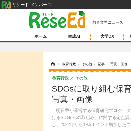
リシード メンバーズ
教育業界ニュース
ホーム
生成AI
大学DX
ホーム
›
教育行政
›
その他
›
記事
›
写真・画像
教育行政
その他
SDGsに取り組む保育
写真・画像
明日香が運営する保育研究プロジェクト
けるSDGsへの取組み」に関する定点調
し、2022年から19.3ポイント増加し