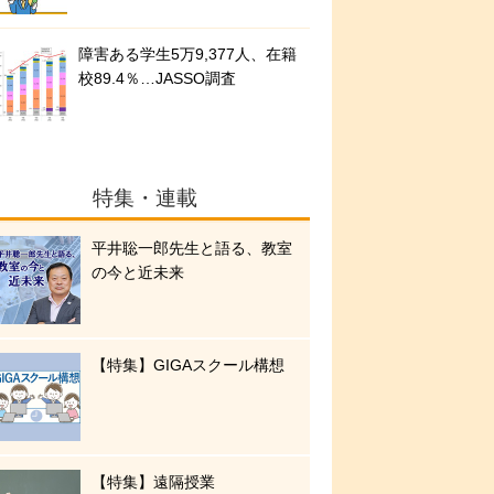
障害ある学生5万9,377人、在籍
校89.4％…JASSO調査
特集・連載
平井聡一郎先生と語る、教室
の今と近未来
【特集】GIGAスクール構想
【特集】遠隔授業