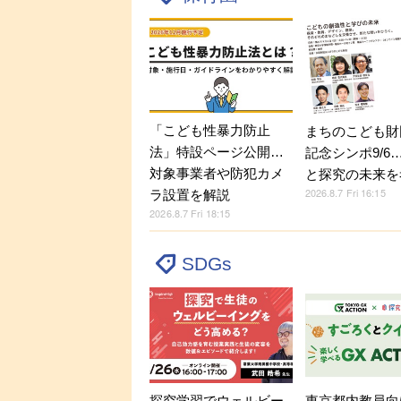
「こども性暴力防止
まちのこども財
法」特設ページ公開…
記念シンポ9/6
対象事業者や防犯カメ
と探究の未来を
2026.8.7 Fri 16:15
ラ設置を解説
2026.8.7 Fri 18:15
SDGs
探究学習でウェルビー
東京都内教員向