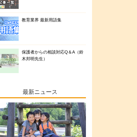
教育業界 最新用語集
保護者からの相談対応Q＆A（鈴
木邦明先生）
最新ニュース