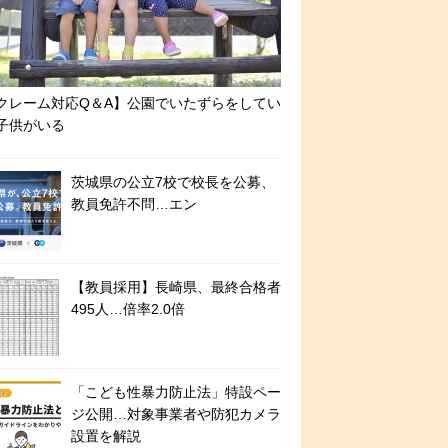
クレーム対応Q＆A】公園でいたずらをしてい
子供がいる
茨城県の公立7校で校長を公募、
教員免許不問…エン
【教員採用】長崎県、最終合格者
495人…倍率2.0倍
「こども性暴力防止法」特設ペー
ジ公開…対象事業者や防犯カメラ
設置を解説