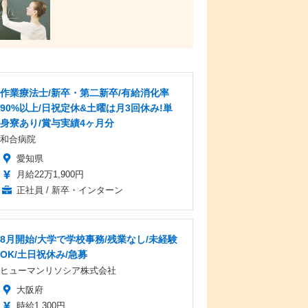
作業療法士/新卒・第二新卒/有給消化率
90%以上/日祝定休&土曜は月3回休み!単
身寮あり/賞与実績4ヶ月分
和合病院
愛知県
月給22万1,900円
正社員 / 新卒・インターン
8月開始/大学で学校事務/残業なし/未経験
OK/土日祝休み/急募
ヒューマンリソシア株式会社
大阪府
時給1,300円