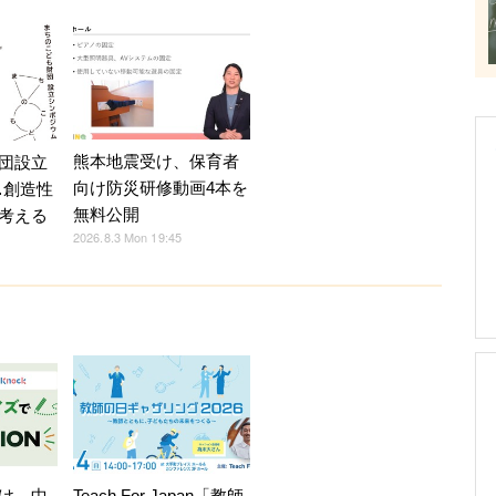
熊本地震受け、保育者
団設立
向け防災研修動画4本を
…創造性
無料公開
考える
2026.8.3 Mon 19:45
け、中
Teach For Japan「教師