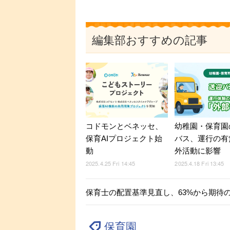
編集部おすすめの記事
コドモンとベネッセ、
幼稚園・保育園
保育AIプロジェクト始
バス、運行の有
動
外活動に影響
2025.4.25 Fri 14:45
2025.4.18 Fri 13:45
保育士の配置基準見直し、63%から期待
保育園