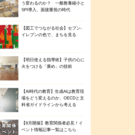
う変わるのか？ 一般教養縮小と
SPI導入、面接重視の時代
【図工でつながる社会】セブン‐
イレブンの色で、まちを見る
【明日使える指導術】子供の心に
火をつける「褒め」の技術
【AI時代の教育】生成AIは教育現
場をどう変えるのか、OECDと文
科省ガイドラインから考える
【8月開催】教育関係者必見！イ
ベント情報記事一覧はこちら