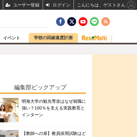
ユーザー登録
ログイン
こんにちは、ゲストさん
学校の回線速度計測
イベント
編集部ピックアップ
明海大学の観光専攻はなぜ就職に
強い？100％を支える実践教育と
インターン
【教師への扉】教員採用試験はど