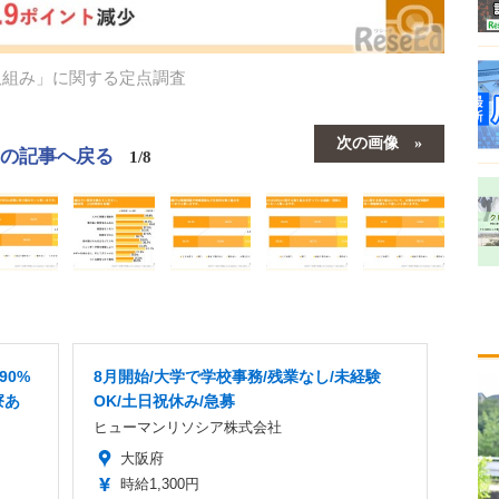
の取組み」に関する定点調査
次の画像
この記事へ戻る
1/8
90%
8月開始/大学で学校事務/残業なし/未経験
寮あ
OK/土日祝休み/急募
ヒューマンリソシア株式会社
大阪府
時給1,300円