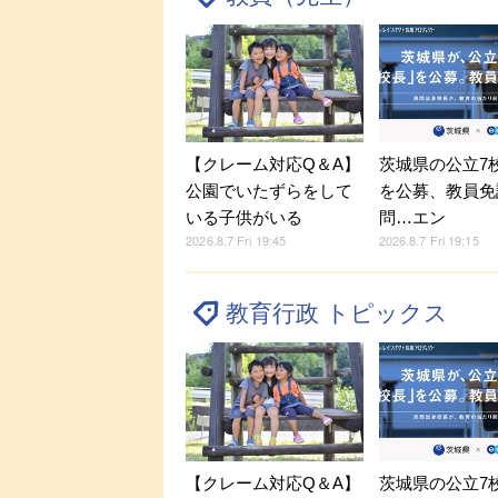
【クレーム対応Q＆A】
茨城県の公立7
公園でいたずらをして
を公募、教員免
いる子供がいる
問…エン
2026.8.7 Fri 19:45
2026.8.7 Fri 19:15
教育行政 トピックス
【クレーム対応Q＆A】
茨城県の公立7