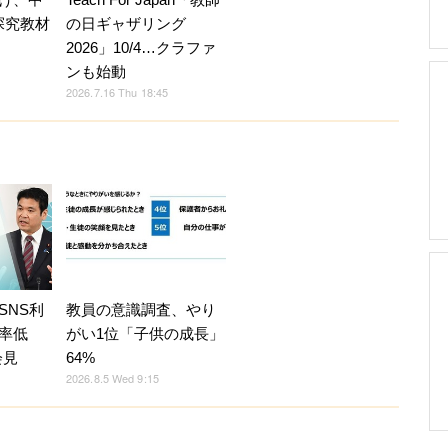
探究教材
の日ギャザリング
2026」10/4…クラファ
ンも始動
2026.7.16 Thu 18:45
SNS利
教員の意識調査、やり
率低
がい1位「子供の成長」
会見
64%
2026.8.5 Wed 9:15