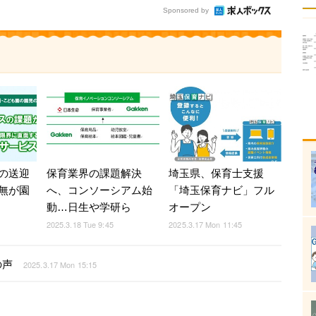
Sponsored by
の送迎
保育業界の課題解決
埼玉県、保育士支援
無が園
へ、コンソーシアム始
「埼玉保育ナビ」フル
動…日生や学研ら
オープン
2025.3.18 Tue 9:45
2025.3.17 Mon 11:45
の声
2025.3.17 Mon 15:15