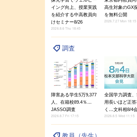
イング向上、授業実践
高生対象のGX
を紹介する中高教員向
を無料公開
2026.7.27 Mon 18:15
けセミナー8/26
2026.8.6 Thu 18:45
調査
障害ある学生5万9,377
全国学力調査、
人、在籍校89.4％…
用長いほど正答
JASSO調査
く…文科相8/4
2026.8.7 Fri 17:15
2026.8.5 Wed 11:15
教員（先生）