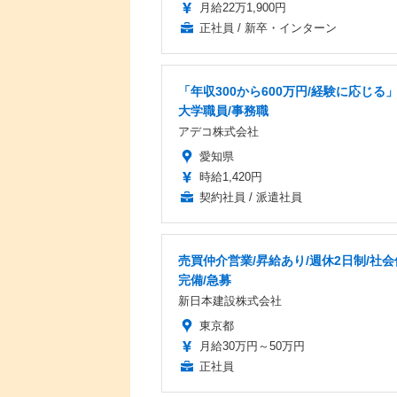
月給22万1,900円
正社員 / 新卒・インターン
「年収300から600万円/経験に応じる
大学職員/事務職
アデコ株式会社
愛知県
時給1,420円
契約社員 / 派遣社員
売買仲介営業/昇給あり/週休2日制/社
完備/急募
新日本建設株式会社
東京都
月給30万円～50万円
正社員