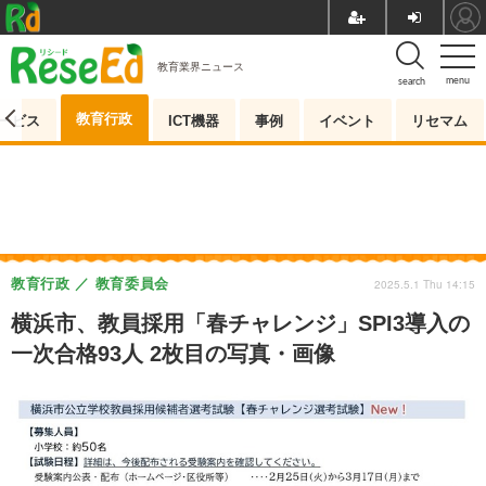
教育業界ニュース
menu
search
教育行政
ービス
ICT機器
事例
イベント
リセマム
教育行政
教育委員会
2025.5.1 Thu 14:15
横浜市、教員採用「春チャレンジ」SPI3導入の
一次合格93人 2枚目の写真・画像