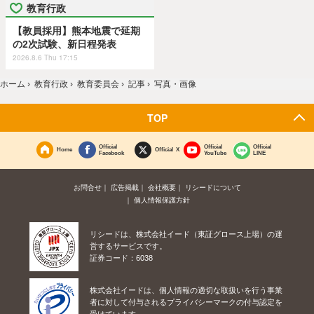
教育行政
【教員採用】熊本地震で延期
の2次試験、新日程発表
2026.8.6 Thu 17:15
ホーム
›
教育行政
›
教育委員会
›
記事
›
写真・画像
TOP
Official
Official
Official
Home
Official X
Facebook
YouTube
LINE
お問合せ
広告掲載
会社概要
リシードについて
個人情報保護方針
リシードは、株式会社イード（東証グロース上場）の運
営するサービスです。
証券コード：6038
株式会社イードは、個人情報の適切な取扱いを行う事業
者に対して付与されるプライバシーマークの付与認定を