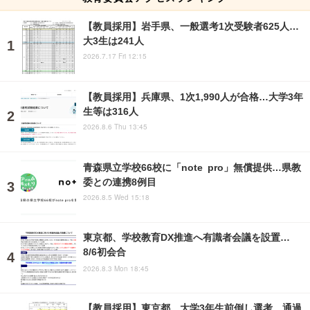
【教員採用】岩手県、一般選考1次受験者625人…
大3生は241人
2026.7.17 Fri 12:15
【教員採用】兵庫県、1次1,990人が合格…大学3年
生等は316人
2026.8.6 Thu 13:45
青森県立学校66校に「note pro」無償提供…県教
委との連携8例目
2026.8.5 Wed 15:18
東京都、学校教育DX推進へ有識者会議を設置…
8/6初会合
2026.8.3 Mon 18:45
【教員採用】東京都、大学3年生前倒し選考…通過