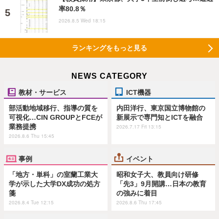
率80.8％
2026.8.5 Wed 18:15
ランキングをもっと見る
NEWS CATEGORY
教材・サービス
ICT機器
部活動地域移行、指導の質を
内田洋行、東京国立博物館の
可視化…CIN GROUPとFCEが
新展示で専門知とICTを融合
業務提携
2026.7.17 Fri 13:15
2026.8.6 Thu 15:45
事例
イベント
「地方・単科」の室蘭工業大
昭和女子大、教員向け研修
学が示した大学DX成功の処方
「先3」9月開講…日本の教育
箋
の強みに着目
2026.8.4 Tue 12:15
2026.8.6 Thu 17:45