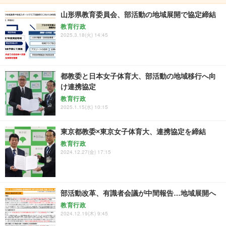
山形県教育委員会、部活動の地域展開で協定締結
教育行政
2025.3.18(火) 14:45
都教委と日本女子体育大、部活動の地域移行へ向
け連携協定
教育行政
2025.1.15(水) 10:15
東京都教委×東京女子体育大、連携協定を締結
教育行政
2024.12.27(金) 17:15
部活動改革、有識者会議が中間報告…地域展開へ
教育行政
2024.12.19(木) 9:45