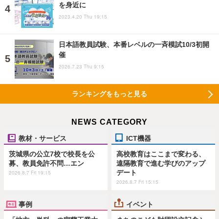
を身近に
2023.4.20 Thu 19:15
日本語教員試験、本番レベルの一斉模試10/3初開
催
2026.7.23 Thu 9:15
ランキングをもっと見る
NEWS CATEGORY
教材・サービス
ICT機器
茨城県の公立7校で校長を公
高校教育はここまで変わる、
募、教員免許不問…エン
遠隔教育で進む学びのアップ
デート
2026.8.7 Fri 19:15
2026.8.7 Fri 15:15
事例
イベント