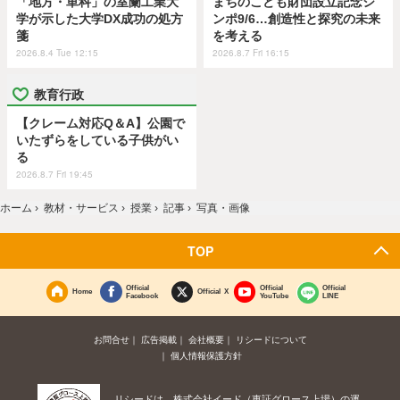
「地方・単科」の室蘭工業大
まちのこども財団設立記念シ
学が示した大学DX成功の処方
ンポ9/6…創造性と探究の未来
箋
を考える
2026.8.4 Tue 12:15
2026.8.7 Fri 16:15
教育行政
【クレーム対応Q＆A】公園で
いたずらをしている子供がい
る
2026.8.7 Fri 19:45
ホーム
›
教材・サービス
›
授業
›
記事
›
写真・画像
TOP
Official
Official
Official
Home
Official X
Facebook
YouTube
LINE
お問合せ
広告掲載
会社概要
リシードについて
個人情報保護方針
リシードは、株式会社イード（東証グロース上場）の運