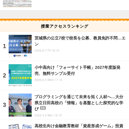
授業アクセスランキング
茨城県の公立7校で校長を公募、教員免許不問…エ
ン
2026.8.7 Fri 19:15
小中高向け「フォーサイト手帳」2027年度版発
売、無料サンプル受付
2026.8.5 Wed 17:15
プログラミングを通じて未来を拓く人材へ…大分
県立日田高校の「情報」を基盤とした探究的な学
び
PR
2022.4.4 Mon 16:15
高校生向け金融教育教材「資産形成ゲーム」投資