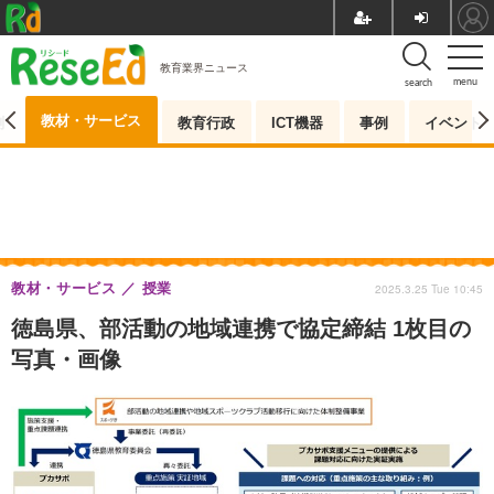
教育業界ニュース
menu
search
教材・サービス
測
教育行政
ICT機器
事例
イベント
教材・サービス
授業
2025.3.25 Tue 10:45
徳島県、部活動の地域連携で協定締結 1枚目の
写真・画像