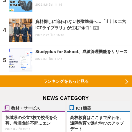
2022.8.6 Sat 11:15
資料探しに追われない授業準備へ…「山川＆二宮
ICTライブラリ」が生む“余白”
PR
2026.2.24 Tue 15:15
Studyplus for School、成績管理機能をリリース
2023.8.1 Tue 11:45
ランキングをもっと見る
NEWS CATEGORY
教材・サービス
ICT機器
茨城県の公立7校で校長を公
高校教育はここまで変わる、
募、教員免許不問…エン
遠隔教育で進む学びのアップ
デート
2026.8.7 Fri 19:15