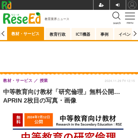
教育業界ニュース
menu
search
教材・サービス
測
教育行政
ICT機器
事例
イベント
教材・サービス
授業
2024.11.29 Fri 12:15
中等教育向け教材「研究倫理」無料公開…
APRIN 2枚目の写真・画像