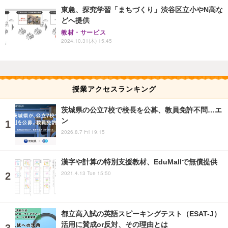
東急、探究学習「まちづくり」渋谷区立小やN高な
どへ提供
教材・サービス
2024.10.31(木) 15:45
授業アクセスランキング
茨城県の公立7校で校長を公募、教員免許不問…エ
ン
2026.8.7 Fri 19:15
漢字や計算の特別支援教材、EduMallで無償提供
2021.4.13 Tue 15:50
都立高入試の英語スピーキングテスト（ESAT-J）
活用に賛成or反対、その理由とは