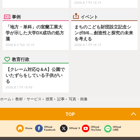
2026.8.7 Fri 15:15
事例
イベント
「地方・単科」の室蘭工業大
まちのこども財団設立記念シ
学が示した大学DX成功の処方
ンポ9/6…創造性と探究の未来
箋
を考える
2026.8.4 Tue 12:15
2026.8.7 Fri 16:15
教育行政
【クレーム対応Q＆A】公園で
いたずらをしている子供がい
る
2026.8.7 Fri 19:45
ホーム
›
教材・サービス
›
授業
›
記事
›
写真・画像
TOP
Official
Official
Official
Home
Official X
Facebook
YouTube
LINE