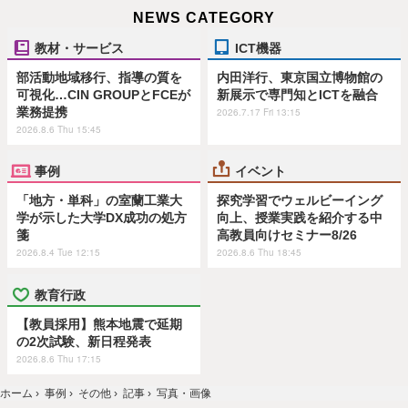
NEWS CATEGORY
教材・サービス
ICT機器
部活動地域移行、指導の質を
内田洋行、東京国立博物館の
可視化…CIN GROUPとFCEが
新展示で専門知とICTを融合
業務提携
2026.7.17 Fri 13:15
2026.8.6 Thu 15:45
事例
イベント
「地方・単科」の室蘭工業大
探究学習でウェルビーイング
学が示した大学DX成功の処方
向上、授業実践を紹介する中
箋
高教員向けセミナー8/26
2026.8.4 Tue 12:15
2026.8.6 Thu 18:45
教育行政
【教員採用】熊本地震で延期
の2次試験、新日程発表
2026.8.6 Thu 17:15
ホーム
›
事例
›
その他
›
記事
›
写真・画像