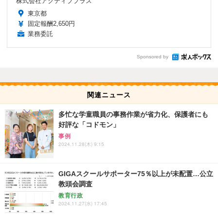
株式会社アクティブプラス
東京都
固定報酬2,650円
業務委託
Sponsored by
関連ニュース
多忙な学童職員の事務作業が省力化、保護者にも
好評な「コドモン」
事例
2024.11.28(木) 9:15
GIGAスクールサポーター75％以上が未配置…公立
教頭会調査
教育行政
2024.11.27(水) 17:45