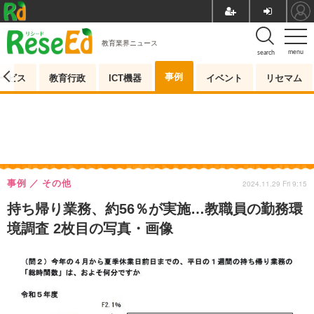
教育業界ニュース
menu
search
事例
ービス
教育行政
ICT機器
イベント
リセマム
事例
その他
2024.11.29 Fri 9:15
持ち帰り業務、約56％が実施…教職員の勤務環
境調査 2枚目の写真・画像