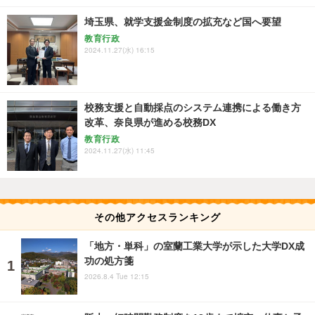
埼玉県、就学支援金制度の拡充など国へ要望
教育行政
2024.11.27(水) 16:15
校務支援と自動採点のシステム連携による働き方
改革、奈良県が進める校務DX
教育行政
2024.11.27(水) 11:45
その他アクセスランキング
「地方・単科」の室蘭工業大学が示した大学DX成
功の処方箋
2026.8.4 Tue 12:15