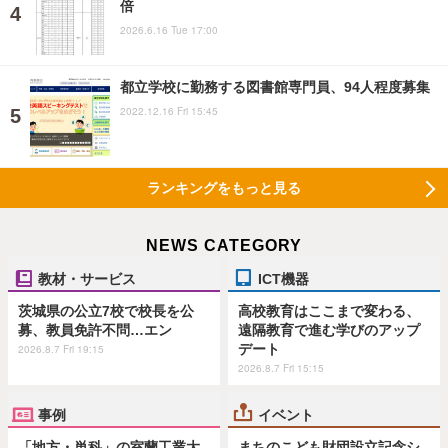
倍
2026.6.16 Tue 17:00
都立学校に勤務する図書館専門員、94人程度募集
2022.12.16 Fri 15:45
ランキングをもっと見る
NEWS CATEGORY
教材・サービス
ICT機器
茨城県の公立7校で校長を公
高校教育はここまで変わる、
募、教員免許不問…エン
遠隔教育で進む学びのアップ
デート
2026.8.7 Fri 19:15
2026.8.7 Fri 15:15
事例
イベント
「地方・単科」の室蘭工業大
まちのこども財団設立記念シ