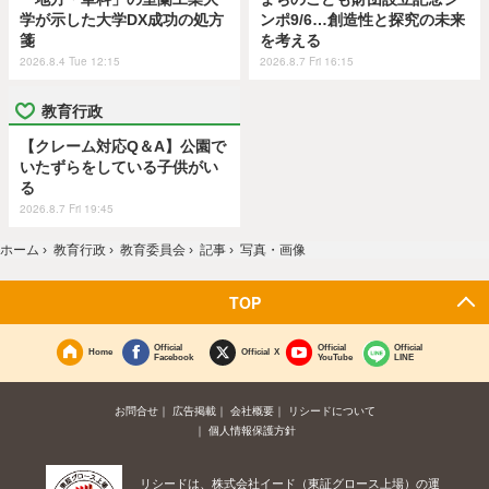
学が示した大学DX成功の処方
ンポ9/6…創造性と探究の未来
箋
を考える
2026.8.4 Tue 12:15
2026.8.7 Fri 16:15
教育行政
【クレーム対応Q＆A】公園で
いたずらをしている子供がい
る
2026.8.7 Fri 19:45
ホーム
›
教育行政
›
教育委員会
›
記事
›
写真・画像
TOP
Official
Official
Official
Home
Official X
Facebook
YouTube
LINE
お問合せ
広告掲載
会社概要
リシードについて
個人情報保護方針
リシードは、株式会社イード（東証グロース上場）の運