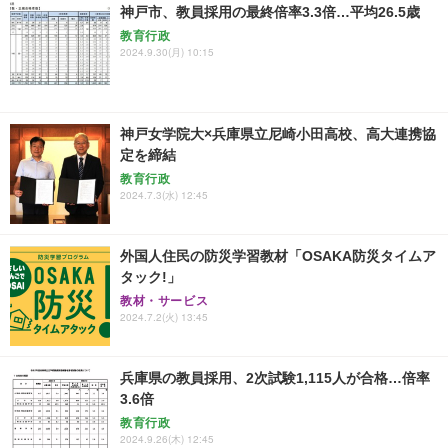
神戸市、教員採用の最終倍率3.3倍…平均26.5歳
教育行政
2024.9.30(月) 10:15
神戸女学院大×兵庫県立尼崎小田高校、高大連携協
定を締結
教育行政
2024.7.3(水) 12:45
外国人住民の防災学習教材「OSAKA防災タイムア
タック!」
教材・サービス
2024.7.2(火) 13:45
兵庫県の教員採用、2次試験1,115人が合格…倍率
3.6倍
教育行政
2024.9.26(木) 12:45