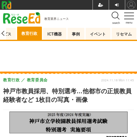
教育業界ニュース
menu
search
教育行政
ービス
ICT機器
事例
イベント
リセマム
教育行政
教育委員会
2024.11.18 Mon 11:45
神戸市教員採用、特別選考…他都市の正規教員
経験者など 1枚目の写真・画像