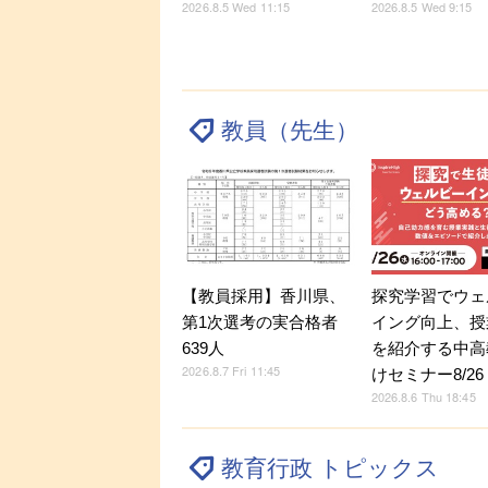
2026.8.5 Wed 11:15
2026.8.5 Wed 9:15
教員（先生）
探究学習でウェ
【教員採用】香川県、
イング向上、授
第1次選考の実合格者
を紹介する中高
639人
2026.8.7 Fri 11:45
けセミナー8/26
2026.8.6 Thu 18:45
教育行政 トピックス