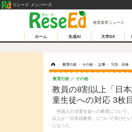
リシード メンバーズ
教育業界ニュース
ホーム
生成AI
大学DX
ホーム
›
教育行政
›
その他
›
記事
›
写真・画像
教育行政
その他
教員の8割以上「日
童生徒への対応 3枚
外国人の児童生徒への教育について、
以上が「日本語教育」について学びたい
になった。