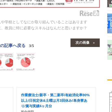
人や学校としてなにか取り組んでいることはあります
に、教員に特に必要なスキルはなんだと思いますか？
次の画像
この記事へ戻る
3/5
作業療法士/新卒・第二新卒/有給消化率90%
以上/日祝定休&土曜は月3回休み!単身寮あ
り/賞与実績4ヶ月分
和合病院