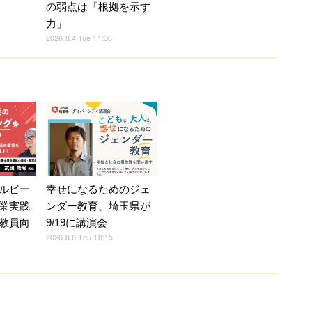
の弱点は「根拠を示す
力」
2026.8.4 Tue 11:36
ルビー
幸せになるためのジェ
業実践
ンダー教育、埼玉県が
教員向
9/19に講演会
2026.8.6 Thu 18:15