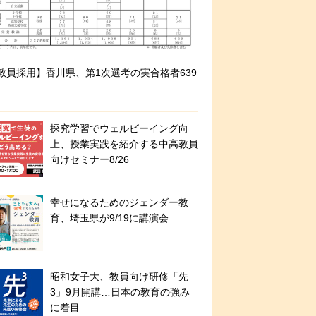
教員採用】香川県、第1次選考の実合格者639
探究学習でウェルビーイング向
上、授業実践を紹介する中高教員
向けセミナー8/26
幸せになるためのジェンダー教
育、埼玉県が9/19に講演会
昭和女子大、教員向け研修「先
3」9月開講…日本の教育の強み
に着目