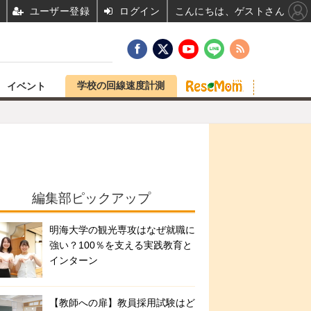
ユーザー登録
ログイン
こんにちは、ゲストさん
学校の回線速度計測
イベント
編集部ピックアップ
明海大学の観光専攻はなぜ就職に
強い？100％を支える実践教育と
インターン
【教師への扉】教員採用試験はど