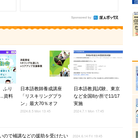
Sponsored by
版、ふり
日本語教師養成講座
日本語教員試験、東京
…資料
「リスキリングプラ
など全国8か所で11/17
ン」最大70％オフ
実施
2024.8.5 Mon 13:45
2024.7.1 Mon 17:45
いので補講などの援助を受けたい
2024.6.14 Fri 19:45