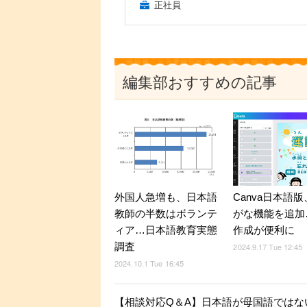
正社員
編集部おすすめの記事
外国人急増も、日本語
Canva日本語
教師の半数はボランテ
がな機能を追加
ィア…日本語教育実態
作成が便利に
調査
2024.9.17 Tue 12:45
2024.10.1 Tue 16:45
【相談対応Q＆A】日本語が母国語ではな