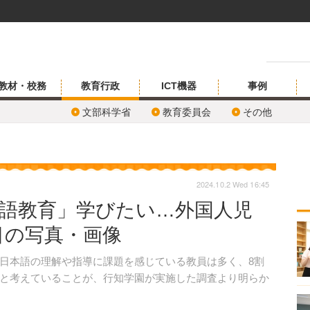
教材・校務
教育行政
ICT機器
事例
文部科学省
教育委員会
その他
2024.10.2 Wed 16:45
本語教育」学びたい…外国人児
目の写真・画像
日本語の理解や指導に課題を感じている教員は多く、8割
と考えていることが、行知学園が実施した調査より明らか