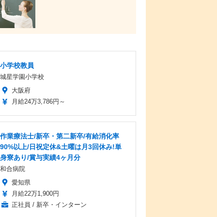
小学校教員
城星学園小学校
大阪府
月給24万3,786円～
作業療法士/新卒・第二新卒/有給消化率
90%以上/日祝定休&土曜は月3回休み!単
身寮あり/賞与実績4ヶ月分
和合病院
愛知県
月給22万1,900円
正社員 / 新卒・インターン