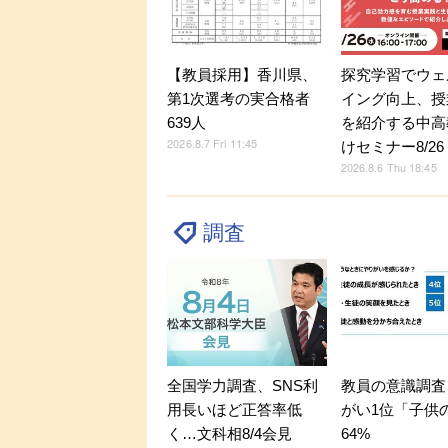
探究学習でウェ
【教員採用】香川県、
イング向上、授
第1次選考の実合格者
を紹介する中高
639人
2026.8.7 Fri 11:45
けセミナー8/26
2026.8.6 Thu 18:45
調査
全国学力調査、SNS利
教員の意識調査
用長いほど正答率低
がい1位「子供
く…文科相8/4会見
64%