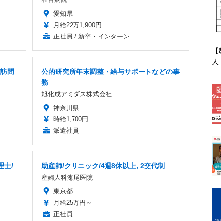
愛知県
月給22万1,900円
正社員 / 新卒・インターン
【
人
/訪問
公的研究所年末調整・給与サポートなどの事
務
旭化成アミダス株式会社
神奈川県
時給1,700円
派遣社員
理士/
助産師/クリニック/4週8休以上, 2交代制
産婦人科瀬尾医院
東京都
月給25万円～
正社員