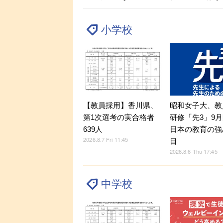
小学校
【教員採用】香川県、
昭和女子大、教
第1次選考の実合格者
研修「先3」9
639人
日本の教育の強
2026.8.7 Fri 11:45
目
2026.8.6 Thu 17:45
中学校