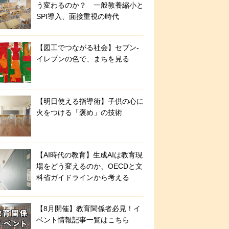
う変わるのか？ 一般教養縮小と
SPI導入、面接重視の時代
【図工でつながる社会】セブン‐
イレブンの色で、まちを見る
【明日使える指導術】子供の心に
火をつける「褒め」の技術
【AI時代の教育】生成AIは教育現
場をどう変えるのか、OECDと文
科省ガイドラインから考える
【8月開催】教育関係者必見！イ
ベント情報記事一覧はこちら