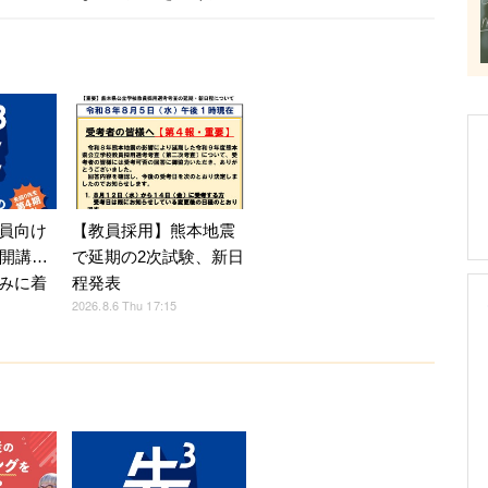
員向け
【教員採用】熊本地震
月開講…
で延期の2次試験、新日
みに着
程発表
2026.8.6 Thu 17:15