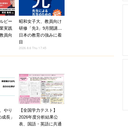
ルビー
昭和女子大、教員向け
業実践
研修「先3」9月開講…
教員向
日本の教育の強みに着
目
2026.8.6 Thu 17:45
、やり
【全国学力テスト】
の成長」
2026年度分析結果公
表、国語・英語に共通