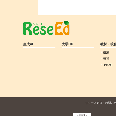
生成AI
大学DX
教材・校
授業
校務
その他
リリース窓口・お問い