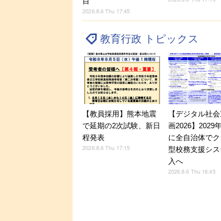
目
2026.8.6 Thu 17:45
教育行政 トピックス
【デジタル社会
【教員採用】熊本地震
画2026】202
で延期の2次試験、新日
に全自治体でク
程発表
2026.8.6 Thu 17:15
型校務支援シス
入へ
2026.8.6 Thu 16:45