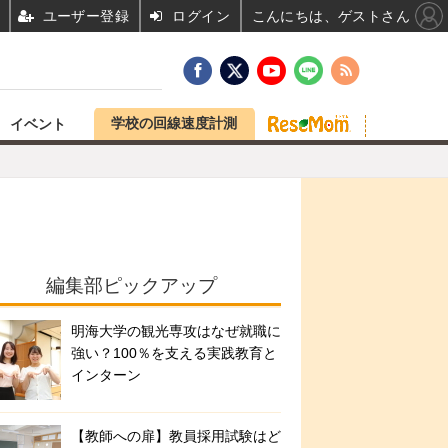
ユーザー登録
ログイン
こんにちは、ゲストさん
学校の回線速度計測
イベント
編集部ピックアップ
明海大学の観光専攻はなぜ就職に
強い？100％を支える実践教育と
インターン
【教師への扉】教員採用試験はど