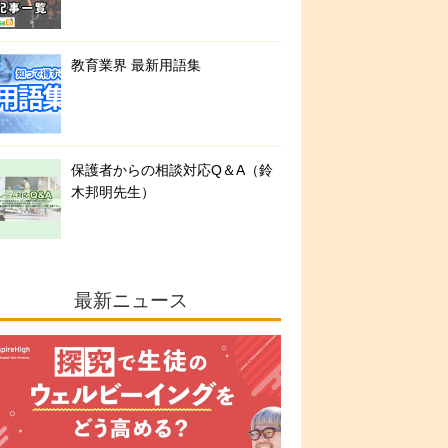
教育業界 最新用語集
保護者からの相談対応Q＆A（鈴
木邦明先生）
最新ニュース