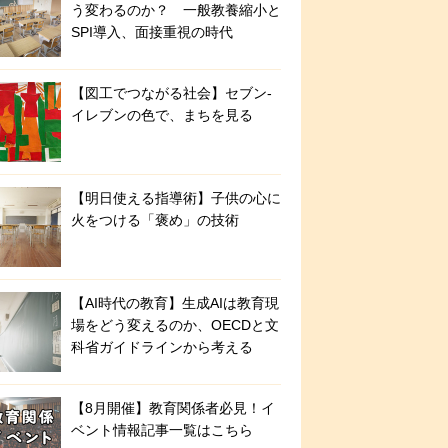
う変わるのか？ 一般教養縮小と
SPI導入、面接重視の時代
【図工でつながる社会】セブン‐
イレブンの色で、まちを見る
【明日使える指導術】子供の心に
火をつける「褒め」の技術
【AI時代の教育】生成AIは教育現
場をどう変えるのか、OECDと文
科省ガイドラインから考える
【8月開催】教育関係者必見！イ
ベント情報記事一覧はこちら