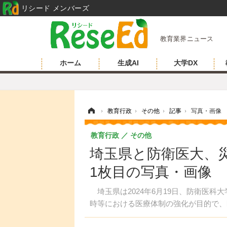
リシード メンバーズ
教育業界ニュース
ホーム
生成AI
大学DX
ホーム
›
教育行政
›
その他
›
記事
›
写真・画像
教育行政
その他
埼玉県と防衛医大、
1枚目の写真・画像
埼玉県は2024年6月19日、防衛医科
時等における医療体制の強化が目的で、