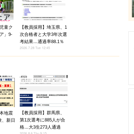
児童ク
【教員採用】埼玉県、1
ア」9-
次合格者と大学3年次選
考結果…通過率88.1％
2026.7.28 Tue 12:45
【教員採用】群馬県、
本地震
第1次選考に885人が合
験、新日
格…大3生273人通過
2026.8.6 Thu 9:15