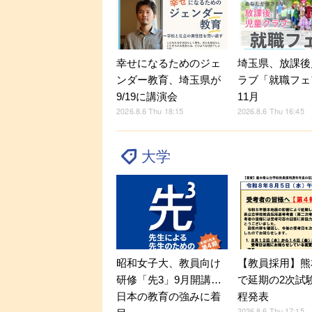
幸せになるためのジェ
埼玉県、放課後
ンダー教育、埼玉県が
ラブ「就職フェ
9/19に講演会
11月
2026.8.6 Thu 18:15
2026.8.6 Thu 16:45
大学
昭和女子大、教員向け
【教員採用】熊
研修「先3」9月開講…
で延期の2次試
日本の教育の強みに着
程発表
2026.8.6 Thu 17:15