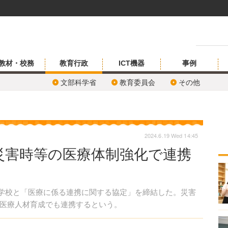
教材・校務
教育行政
ICT機器
事例
文部科学省
教育委員会
その他
2024.6.19 Wed 14:45
災害時等の医療体制強化で連携
大学校と「医療に係る連携に関する協定」を締結した。災害
医療人材育成でも連携するという。