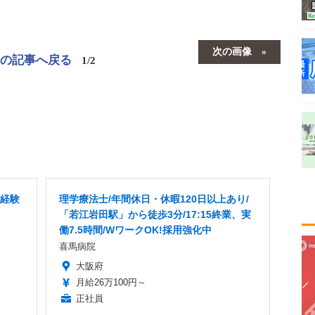
次の画像
この記事へ戻る
1/2
未経験
理学療法士/年間休日・休暇120日以上あり/
「若江岩田駅」から徒歩3分/17:15終業、実
働7.5時間/WワークOK!採用強化中
喜馬病院
大阪府
月給26万100円～
正社員