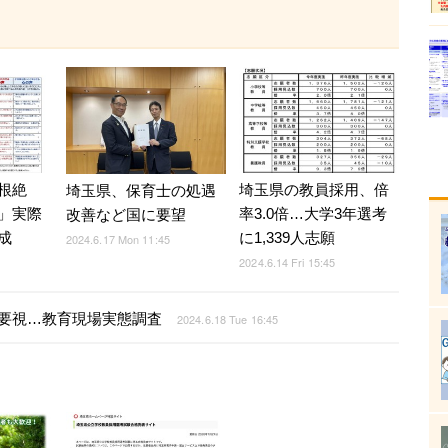
根絶
埼玉県の教員採用、倍
埼玉県、保育士の処遇
」実際
率3.0倍…大学3年選考
改善など国に要望
成
に1,339人志願
2024.6.17 Mon 11:45
2024.6.14 Fri 15:45
要視…教育現場実態調査
2024.6.18 Tue 16:45