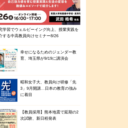
究学習でウェルビーイング向上、授業実践を
介する中高教員向けセミナー8/26
幸せになるためのジェンダー教
育、埼玉県が9/19に講演会
昭和女子大、教員向け研修「先
3」9月開講…日本の教育の強み
に着目
【教員採用】熊本地震で延期の2
次試験、新日程発表