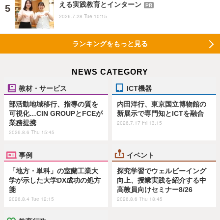
える実践教育とインターン
PR
2026.7.28 Tue 10:15
ランキングをもっと見る
NEWS CATEGORY
教材・サービス
ICT機器
部活動地域移行、指導の質を
内田洋行、東京国立博物館の
可視化…CIN GROUPとFCEが
新展示で専門知とICTを融合
業務提携
2026.7.17 Fri 13:15
2026.8.6 Thu 15:45
事例
イベント
「地方・単科」の室蘭工業大
探究学習でウェルビーイング
学が示した大学DX成功の処方
向上、授業実践を紹介する中
箋
高教員向けセミナー8/26
2026.8.4 Tue 12:15
2026.8.6 Thu 18:45