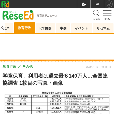
教育業界ニュース
menu
search
教育行政
ービス
ICT機器
事例
イベント
リセマム
教育行政
その他
2024.1.18 Thu 18:15
学童保育、利用者は過去最多140万人…全国連
協調査 1枚目の写真・画像