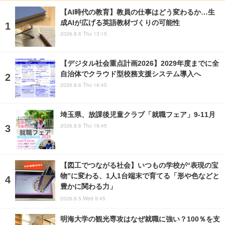
【AI時代の教育】教員の仕事はどう変わるか…生
成AIが広げる英語教材づくりの可能性
2026.8.6 Thu 13:15
【デジタル社会重点計画2026】2029年度までに全
自治体でクラウド型校務支援システム導入へ
2026.8.6 Thu 16:45
埼玉県、放課後児童クラブ「就職フェア」9-11月
2026.8.6 Thu 16:45
【図工でつながる社会】いつもの学校が“表現の宝
物”に変わる、1人1台端末で育てる「形や色などと
豊かに関わる力」
2026.8.5 Wed 9:45
明海大学の観光専攻はなぜ就職に強い？100％を支