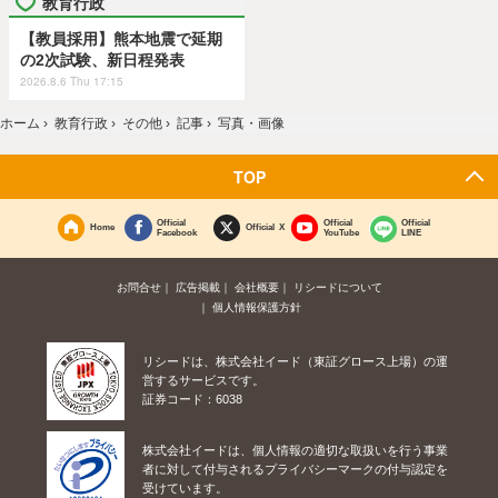
教育行政
【教員採用】熊本地震で延期
の2次試験、新日程発表
2026.8.6 Thu 17:15
ホーム
›
教育行政
›
その他
›
記事
›
写真・画像
TOP
Official
Official
Official
Home
Official X
Facebook
YouTube
LINE
お問合せ
広告掲載
会社概要
リシードについて
個人情報保護方針
リシードは、株式会社イード（東証グロース上場）の運
営するサービスです。
証券コード：6038
株式会社イードは、個人情報の適切な取扱いを行う事業
者に対して付与されるプライバシーマークの付与認定を
受けています。