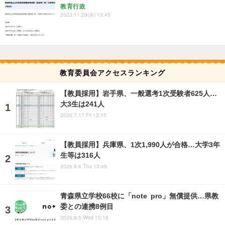
教育行政
2023.11.29(水) 13:45
教育委員会アクセスランキング
【教員採用】岩手県、一般選考1次受験者625人…
大3生は241人
2026.7.17 Fri 12:15
【教員採用】兵庫県、1次1,990人が合格…大学3年
生等は316人
2026.8.6 Thu 13:45
青森県立学校66校に「note pro」無償提供…県教
委との連携8例目
2026.8.5 Wed 15:18