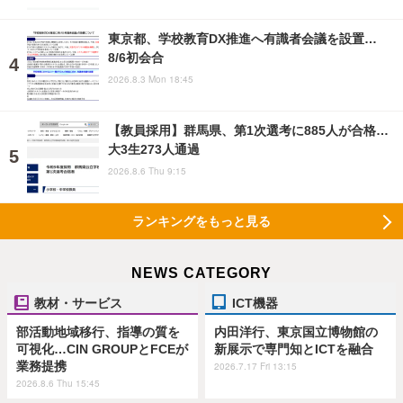
東京都、学校教育DX推進へ有識者会議を設置…
8/6初会合
2026.8.3 Mon 18:45
【教員採用】群馬県、第1次選考に885人が合格…
大3生273人通過
2026.8.6 Thu 9:15
ランキングをもっと見る
NEWS CATEGORY
教材・サービス
ICT機器
部活動地域移行、指導の質を
内田洋行、東京国立博物館の
可視化…CIN GROUPとFCEが
新展示で専門知とICTを融合
業務提携
2026.7.17 Fri 13:15
2026.8.6 Thu 15:45