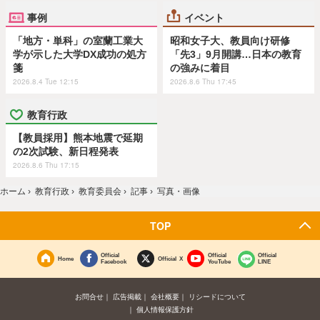
事例
イベント
「地方・単科」の室蘭工業大
昭和女子大、教員向け研修
学が示した大学DX成功の処方
「先3」9月開講…日本の教育
箋
の強みに着目
2026.8.4 Tue 12:15
2026.8.6 Thu 17:45
教育行政
【教員採用】熊本地震で延期
の2次試験、新日程発表
2026.8.6 Thu 17:15
ホーム
›
教育行政
›
教育委員会
›
記事
›
写真・画像
TOP
Official
Official
Official
Home
Official X
Facebook
YouTube
LINE
お問合せ
広告掲載
会社概要
リシードについて
個人情報保護方針