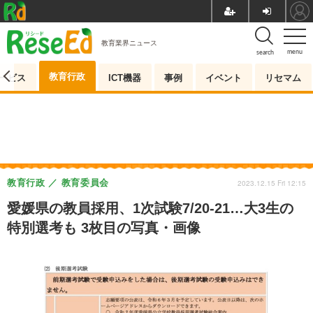
教育業界ニュース
menu
search
教育行政
ービス
ICT機器
事例
イベント
リセマム
教育行政
教育委員会
2023.12.15 Fri 12:15
愛媛県の教員採用、1次試験7/20-21…大3生の
特別選考も 3枚目の写真・画像