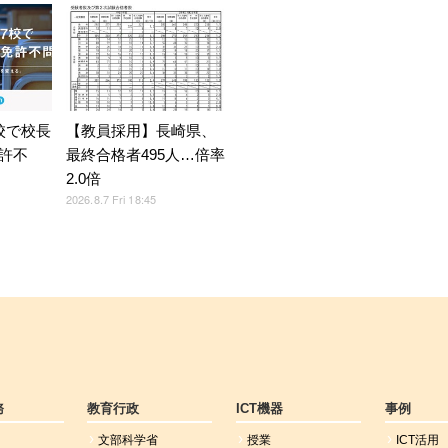
校で校長
【教員採用】長崎県、
許不
最終合格者495人…倍率
2.0倍
2026.8.7 Fri 18:45
務
教育行政
ICT機器
事例
文部科学省
授業
ICT活用