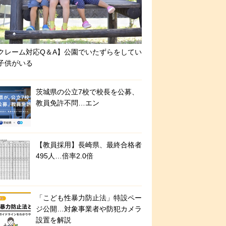
クレーム対応Q＆A】公園でいたずらをしてい
子供がいる
茨城県の公立7校で校長を公募、
教員免許不問…エン
【教員採用】長崎県、最終合格者
495人…倍率2.0倍
「こども性暴力防止法」特設ペー
ジ公開…対象事業者や防犯カメラ
設置を解説