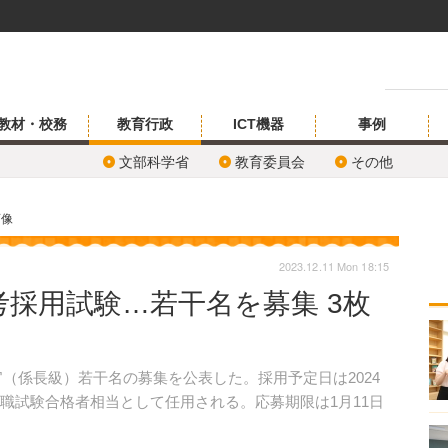
教材・校務
教育行政
ICT機器
事例
文部科学省
教育委員会
その他
画像
2023.12.11 Mon 18:15
採用試験…若干名を募集 3枚
務官（係長級）若干名の募集を公表した。採用予定日は2024
職試験合格者相当として任用される。応募期限は1月11日