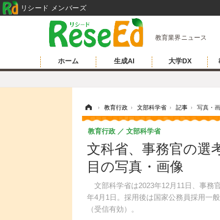
リシード メンバーズ
教育業界ニュース
ホーム
生成AI
大学DX
ホーム
›
教育行政
›
文部科学省
›
記事
›
写真・
教育行政
文部科学省
文科省、事務官の選考
目の写真・画像
文部科学省は2023年12月11日、事
年4月1日。採用後は国家公務員採用一般
（受信有効）。