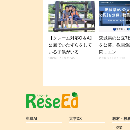
【クレーム対応Q＆A】
茨城県の公立7
公園でいたずらをして
を公募、教員免
いる子供がいる
問…エン
2026.8.7 Fri 19:45
2026.8.7 Fri 19:15
生成AI
大学DX
教材・校
授業