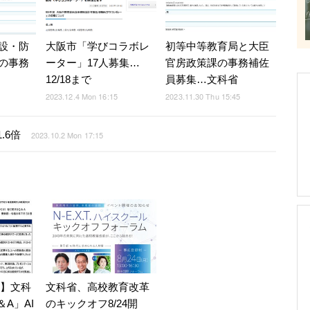
設・防
大阪市「学びコラボレ
初等中等教育局と大臣
の事務
ーター」17人募集…
官房政策課の事務補佐
12/18まで
員募集…文科省
2023.12.4 Mon 16:15
2023.11.30 Thu 15:45
.6倍
2023.10.2 Mon 17:15
7】文科
文科省、高校教育改革
A」AI
のキックオフ8/24開