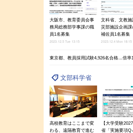
大阪市、教育委員会事
文科省、文教施
務局総務部学事課の職
災部施設企画課
員1名募集
補佐員1名募集
2023.12.5 Tue 13:15
2023.12.4 Mon 18:15
東京都、教員採用試験4,926名合格…倍率1
文部科学省
【大学受験202
高校教育はここまで変
省「実施要項Q＆
わる、遠隔教育で進む