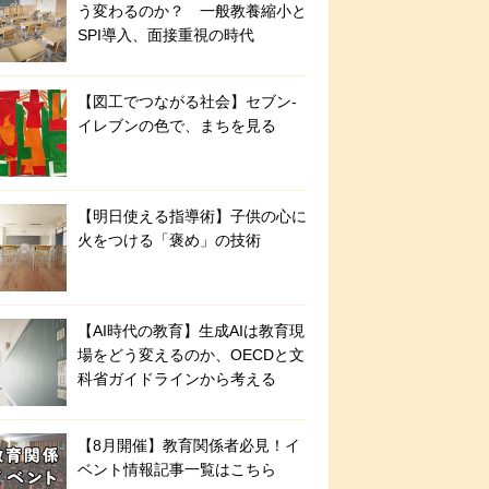
う変わるのか？ 一般教養縮小と
SPI導入、面接重視の時代
【図工でつながる社会】セブン‐
イレブンの色で、まちを見る
【明日使える指導術】子供の心に
火をつける「褒め」の技術
【AI時代の教育】生成AIは教育現
場をどう変えるのか、OECDと文
科省ガイドラインから考える
【8月開催】教育関係者必見！イ
ベント情報記事一覧はこちら