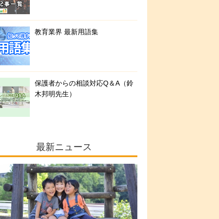
教育業界 最新用語集
保護者からの相談対応Q＆A（鈴
木邦明先生）
最新ニュース