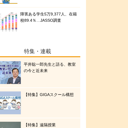
障害ある学生5万9,377人、在籍
校89.4％…JASSO調査
特集・連載
平井聡一郎先生と語る、教室
の今と近未来
【特集】GIGAスクール構想
【特集】遠隔授業