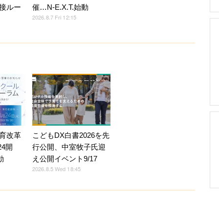
接ルー
催…N-E.X.T.始動
2026.8.7 Fri 12:15
育改革
こどもDX白書2026を先
24開
行公開、中室牧子氏迎
動
え公開イベント9/17
2026.8.5 Wed 18:45