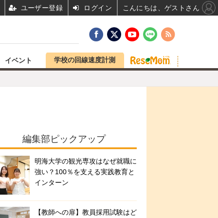
ユーザー登録
ログイン
こんにちは、ゲストさん
学校の回線速度計測
イベント
編集部ピックアップ
明海大学の観光専攻はなぜ就職に
強い？100％を支える実践教育と
インターン
【教師への扉】教員採用試験はど