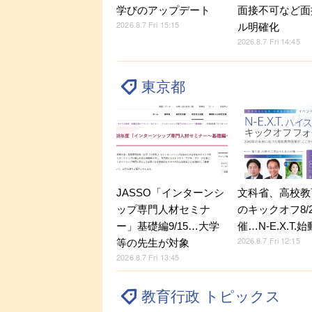
面接不可など面
学びのアップデート
2026.8.7 Fri 15:15
ル明確化
2026.8.7 Fri 14:45
東京都
JASSO「インターンシ
文科省、高校教
ップ専門人材セミナ
のキックオフ8/
ー」基礎編9/15…大学
催…N-E.X.T.始
2026.8.7 Fri 12:15
等の先生が対象
2026.8.7 Fri 13:45
教育行政 トピックス