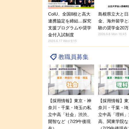
CoIU、全国8校と高大
島根県立大と日
連携協定を締結…探究
金、海外留学と
支援プログラムや奨学
験の奨学金20
2026.6.8 Mon 16:45
金付入試制度
2026.6.17 Wed 9:15
教職員募集
【採用情報】東京・神
【採用情報】東
奈川・千葉・埼玉の私
奈川・千葉・埼
立中高「社会」渋渋、
立中高「理科」
開智など（7/29午後現
高、関東学院な
在）
（7/29午後現在