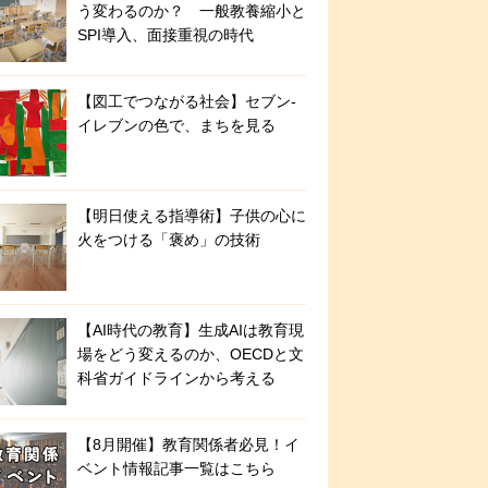
う変わるのか？ 一般教養縮小と
SPI導入、面接重視の時代
【図工でつながる社会】セブン‐
イレブンの色で、まちを見る
【明日使える指導術】子供の心に
火をつける「褒め」の技術
【AI時代の教育】生成AIは教育現
場をどう変えるのか、OECDと文
科省ガイドラインから考える
【8月開催】教育関係者必見！イ
ベント情報記事一覧はこちら