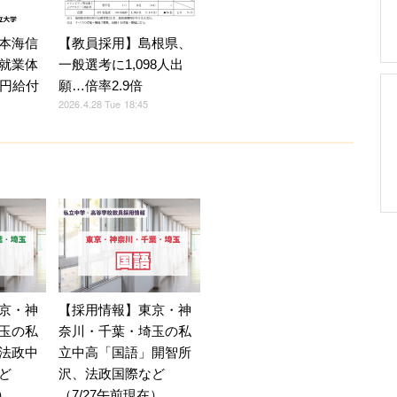
本海信
【教員採用】島根県、
就業体
一般選考に1,098人出
万円給付
願…倍率2.9倍
2026.4.28 Tue 18:45
京・神
【採用情報】東京・神
玉の私
奈川・千葉・埼玉の私
法政中
立中高「国語」開智所
ど
沢、法政国際など
）
（7/27午前現在）