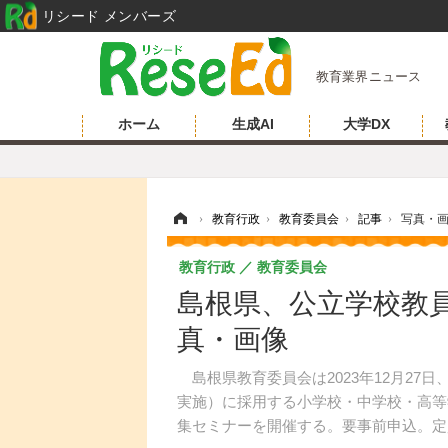
リシード メンバーズ
教育業界ニュース
ホーム
生成AI
大学DX
ホーム
›
教育行政
›
教育委員会
›
記事
›
写真・
教育行政
教育委員会
島根県、公立学校教員募
真・画像
島根県教育委員会は2023年12月27日
実施）に採用する小学校・中学校・高等
集セミナーを開催する。要事前申込。定員