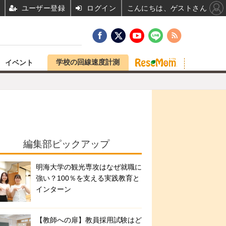
ユーザー登録
ログイン
こんにちは、ゲストさん
学校の回線速度計測
イベント
編集部ピックアップ
明海大学の観光専攻はなぜ就職に
強い？100％を支える実践教育と
インターン
【教師への扉】教員採用試験はど