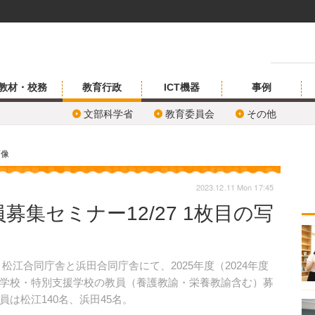
教材・校務
教育行政
ICT機器
事例
文部科学省
教育委員会
その他
画像
2023.12.11 Mon 17:45
集セミナー12/27 1枚目の写
、松江合同庁舎と浜田合同庁舎にて、2025年度（2024年度
学校・特別支援学校の教員（養護教諭・栄養教諭含む）募
は松江140名、浜田45名。