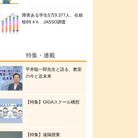
障害ある学生5万9,377人、在籍
校89.4％…JASSO調査
特集・連載
平井聡一郎先生と語る、教室
の今と近未来
【特集】GIGAスクール構想
【特集】遠隔授業