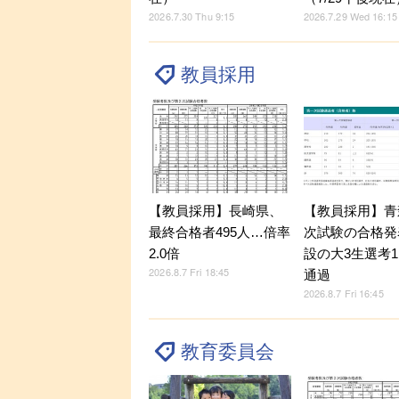
2026.7.30 Thu 9:15
2026.7.29 Wed 16:15
教員採用
【教員採用】長崎県、
【教員採用】青
最終合格者495人…倍率
次試験の合格発
2.0倍
設の大3生選考1
2026.8.7 Fri 18:45
通過
2026.8.7 Fri 16:45
教育委員会