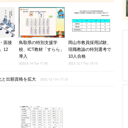
・面接
鳥取県の特別支援学
岡山市教員採用試験、
」12
校、ICT教材「すらら」
現職教諭の特別選考で
導入
10人合格
2023.9.19 Tue 17:45
2023.12.7 Thu 15:15
化と出願資格を拡大
2023.12.1 Fri 17:15