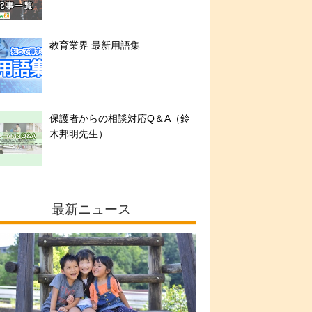
教育業界 最新用語集
保護者からの相談対応Q＆A（鈴
木邦明先生）
最新ニュース