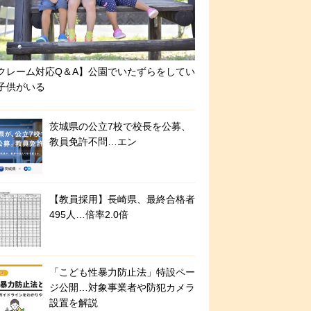
クレーム対応Q＆A】公園でいたずらをしてい
子供がいる
茨城県の公立7校で校長を公募、
教員免許不問…エン
【教員採用】長崎県、最終合格者
495人…倍率2.0倍
「こども性暴力防止法」特設ペー
ジ公開…対象事業者や防犯カメラ
設置を解説