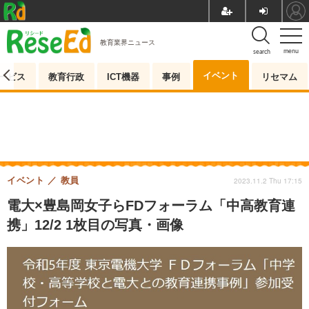
教育業界ニュース
menu
search
イベント
ービス
教育行政
ICT機器
事例
リセマム
イベント
教員
2023.11.2 Thu 17:15
電大×豊島岡女子らFDフォーラム「中高教育連
携」12/2 1枚目の写真・画像