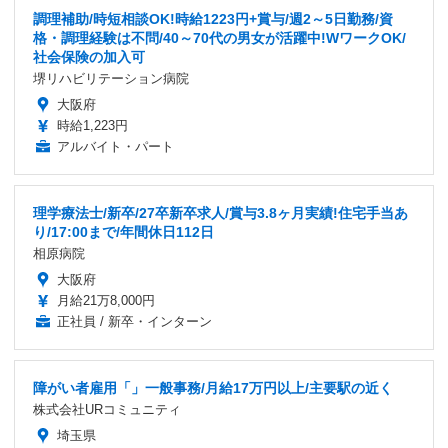
調理補助/時短相談OK!時給1223円+賞与/週2～5日勤務/資
格・調理経験は不問/40～70代の男女が活躍中!WワークOK/
社会保険の加入可
堺リハビリテーション病院
大阪府
時給1,223円
アルバイト・パート
理学療法士/新卒/27卒新卒求人/賞与3.8ヶ月実績!住宅手当あ
り/17:00まで/年間休日112日
相原病院
大阪府
月給21万8,000円
正社員 / 新卒・インターン
障がい者雇用「」一般事務/月給17万円以上/主要駅の近く
株式会社URコミュニティ
埼玉県