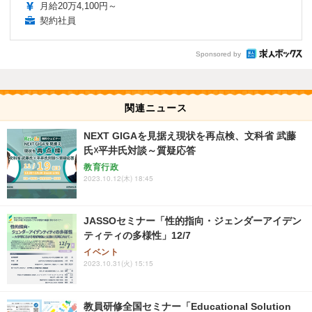
月給20万4,100円～
契約社員
Sponsored by
関連ニュース
NEXT GIGAを見据え現状を再点検、文科省 武藤
氏☓平井氏対談～質疑応答
教育行政
2023.10.12(木) 18:45
JASSOセミナー「性的指向・ジェンダーアイデン
ティティの多様性」12/7
イベント
2023.10.31(火) 15:15
教員研修全国セミナー「Educational Solution