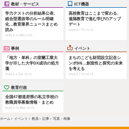
教材・サービス
ICT機器
学力テストの分析結果公表、
高校教育はここまで変わる、
総合型選抜等のルール明確
遠隔教育で進む学びのアップ
化…教育業界ニュースまとめ
デート
読み
2026.8.7 Fri 15:15
2026.8.10 Mon 5:55
事例
イベント
「地方・単科」の室蘭工業大
まちのこども財団設立記念シ
学が示した大学DX成功の処方
ンポ9/6…創造性と探究の未来
箋
を考える
2026.8.4 Tue 12:15
2026.8.7 Fri 16:15
教育行政
全国47都道府県の私立学校の
教職員等募集情報・まとめ
2026.8.10 Mon 10:15
ホーム
›
イベント
›
教員
›
記事
›
写真・画像