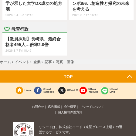
学が示した大学DX成功の処方
ンポ9/6…創造性と探究の未来
箋
を考える
2026.8.4 Tue 12:15
2026.8.7 Fri 16:15
教育行政
【教員採用】長崎県、最終合
格者495人…倍率2.0倍
2026.8.7 Fri 18:45
ホーム
›
イベント
›
企業
›
記事
›
写真・画像
TOP
Official
Official
Official
Home
Official X
Facebook
YouTube
LINE
お問合せ
広告掲載
会社概要
リシードについて
個人情報保護方針
リシードは、株式会社イード（東証グロース上場）の運
営するサービスです。