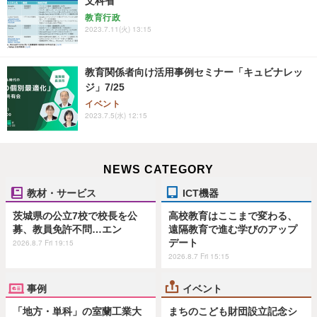
文科省
教育行政
2023.7.11(火) 13:15
教育関係者向け活用事例セミナー「キュビナレッ
ジ」7/25
イベント
2023.7.5(水) 12:15
NEWS CATEGORY
教材・サービス
ICT機器
茨城県の公立7校で校長を公
高校教育はここまで変わる、
募、教員免許不問…エン
遠隔教育で進む学びのアップ
デート
2026.8.7 Fri 19:15
2026.8.7 Fri 15:15
事例
イベント
「地方・単科」の室蘭工業大
まちのこども財団設立記念シ