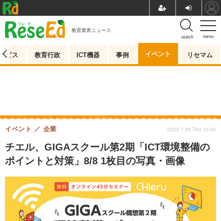
教育業界ニュース
menu
search
イベント
ービス
教育行政
ICT機器
事例
リセマム
イベント
企業
2023.7.20 Thu 10:45
チエル、GIGAスクール第2期「ICT環境整備の
ポイントと対策」8/8 1枚目の写真・画像