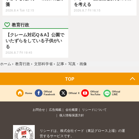
箋
を考える
2026.8.4 Tue 12:15
2026.8.7 Fri 16:15
教育行政
【クレーム対応Q＆A】公園で
いたずらをしている子供がい
る
2026.8.7 Fri 19:45
ホーム
›
教育行政
›
文部科学省
›
記事
›
写真・画像
TOP
Official
Official
Official
Home
Official X
Facebook
YouTube
LINE
お問合せ
広告掲載
会社概要
リシードについて
個人情報保護方針
リシードは、株式会社イード（東証グロース上場）の運
営するサービスです。