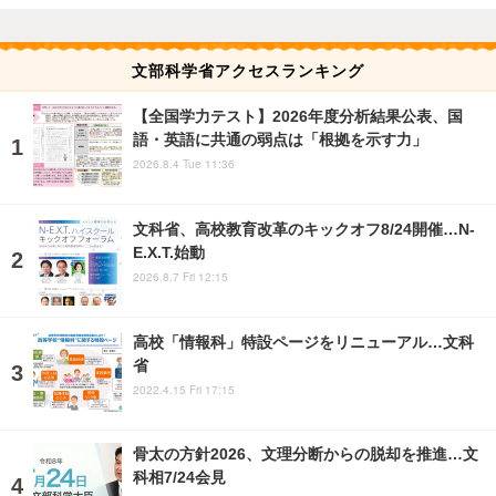
文部科学省アクセスランキング
【全国学力テスト】2026年度分析結果公表、国
語・英語に共通の弱点は「根拠を示す力」
2026.8.4 Tue 11:36
文科省、高校教育改革のキックオフ8/24開催…N-
E.X.T.始動
2026.8.7 Fri 12:15
高校「情報科」特設ページをリニューアル…文科
省
2022.4.15 Fri 17:15
骨太の方針2026、文理分断からの脱却を推進…文
科相7/24会見