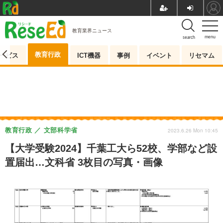
教育業界ニュース
menu
search
教育行政
ービス
ICT機器
事例
イベント
リセマム
教育行政
文部科学省
2023.6.26 Mon 10:45
【大学受験2024】千葉工大ら52校、学部など設
置届出…文科省 3枚目の写真・画像