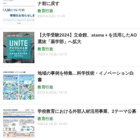
ナ前に戻す
教育行政
2023.6.5(月) 11:45
【大学受験2024】立命館、atama＋を活用したAO
選抜「薬学部」へ拡大
教育行政
2023.5.10(水) 12:15
地域の事例を特集…科学技術・イノベーション白
書
教育行政
2023.6.20(火) 16:15
学校教育における外部人材活用事業、2テーマ公募
教育行政
2023.6.19(月) 16:45