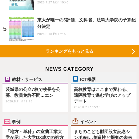
2026.7.27 Mon 10:45
東大が唯一のS評価…文科省、法科大学院の予算配
分決定
2026.3.13 Fri 17:15
ランキングをもっと見る
NEWS CATEGORY
教材・サービス
ICT機器
茨城県の公立7校で校長を公
高校教育はここまで変わる、
募、教員免許不問…エン
遠隔教育で進む学びのアップ
デート
2026.8.7 Fri 19:15
2026.8.7 Fri 15:15
事例
イベント
「地方・単科」の室蘭工業大
まちのこども財団設立記念シ
学が示した大学DX成功の処方
ンポ9/6…創造性と探究の未来