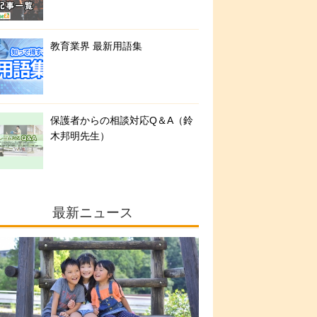
教育業界 最新用語集
保護者からの相談対応Q＆A（鈴
木邦明先生）
最新ニュース