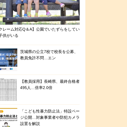
クレーム対応Q＆A】公園でいたずらをしてい
子供がいる
茨城県の公立7校で校長を公募、
教員免許不問…エン
【教員採用】長崎県、最終合格者
495人…倍率2.0倍
「こども性暴力防止法」特設ペー
ジ公開…対象事業者や防犯カメラ
設置を解説