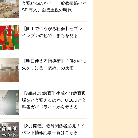
う変わるのか？ 一般教養縮小と
SPI導入、面接重視の時代
【図工でつながる社会】セブン‐
イレブンの色で、まちを見る
【明日使える指導術】子供の心に
火をつける「褒め」の技術
【AI時代の教育】生成AIは教育現
場をどう変えるのか、OECDと文
科省ガイドラインから考える
【8月開催】教育関係者必見！イ
ベント情報記事一覧はこちら