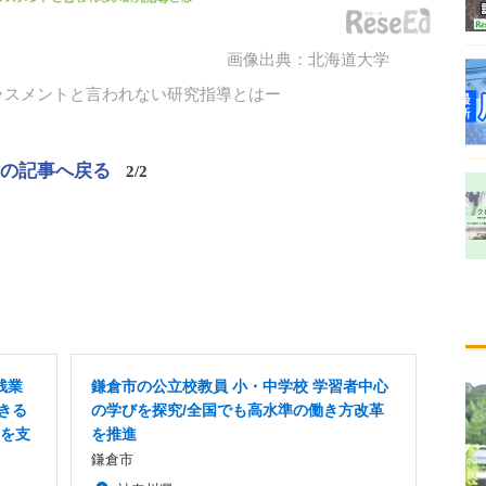
画像出典：北海道大学
ラスメントと言われない研究指導とはー
この記事へ戻る
2/2
残業
鎌倉市の公立校教員 小・中学校 学習者中心
きる
の学びを探究/全国でも高水準の働き方改革
長を支
を推進
鎌倉市