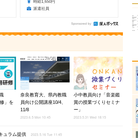
時給1,650円
派遣社員
Sponsored by
職
奈良教育大、県内教職
小中教員向け「音楽鑑
研修」を
員向け公開講座10/4、
賞の授業づくりセミナ
11/8
ー」
2023.6.5 Mon 10:45
2023.5.31 Wed 18:15
キュラム提供
2023.5.16 Tue 11:45