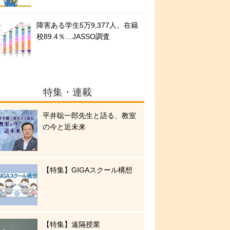
障害ある学生5万9,377人、在籍
校89.4％…JASSO調査
特集・連載
平井聡一郎先生と語る、教室
の今と近未来
【特集】GIGAスクール構想
【特集】遠隔授業