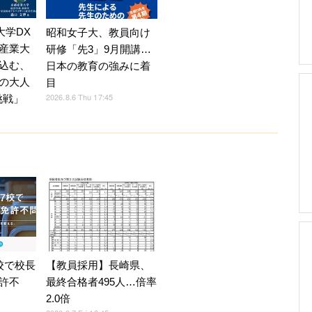
】大学DX
昭和女子大、教員向け
産業大
研修「先3」9月開講…
込む、
日本の教育の強みに着
の大人
目
2026.8.6 Thu 17:45
挑戦」
校で校長
【教員採用】長崎県、
許不
最終合格者495人…倍率
2.0倍