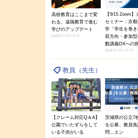
【9/15 Zoom
高校教育はここまで変
セミナー：京都
わる、遠隔教育で進む
学「学生を巻き
学びのアップデート
2026.8.7 Fri 15:15
双方向・参加型
数講義DXへの
2026.8.7 Fri 14:15
教員（先生）
【クレーム対応Q＆A】
茨城県の公立7
公園でいたずらをして
を公募、教員免
いる子供がいる
問…エン