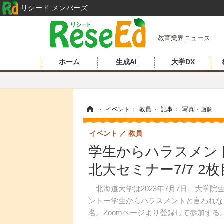
リシード メンバーズ
教育業界ニュース
ホーム
生成AI
大学DX
ホーム
›
イベント
›
教員
›
記事
›
写真・画像
イベント
教員
学生からハラスメン
北大セミナー7/7 2
北海道大学は2023年7月7日、大学
ントー学生からハラスメントと言われな
名。Zoomページより登録して参加する