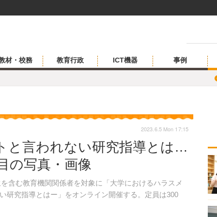
教材・校務
教育行政
ICT機器
事例
2023.6.5 Mon 17:15
トと言われない研究指導とは…
枚目の写真・画像
院生を含む教育機関関係者を対象に「大学におけるハラスメ
い研究指導とはー」をオンライン開催する。定員は300
。