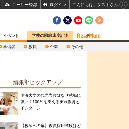
ユーザー登録
ログイン
こんにちは、ゲストさん
学校の回線速度計測
イベント
学習者
教員
企業
その他
編集部ピックアップ
明海大学の観光専攻はなぜ就職に
強い？100％を支える実践教育と
インターン
【教師への扉】教員採用試験はど