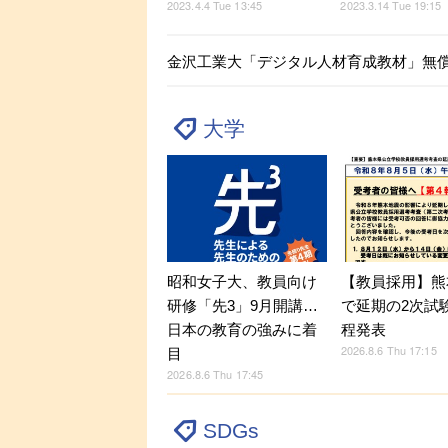
2023.4.4 Tue 13:45
2023.3.14 Tue 19:15
金沢工業大「デジタル人材育成教材」無
大学
昭和女子大、教員向け
【教員採用】熊
研修「先3」9月開講…
で延期の2次試
日本の教育の強みに着
程発表
2026.8.6 Thu 17:15
目
2026.8.6 Thu 17:45
SDGs