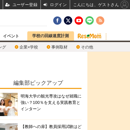
ユーザー登録
ログイン
こんにちは、ゲストさん
学校の回線速度計測
イベント
ング
企業×学校
事例取材
その他
編集部ピックアップ
明海大学の観光専攻はなぜ就職に
強い？100％を支える実践教育と
インターン
【教師への扉】教員採用試験はど