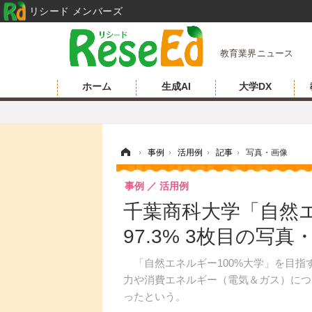
リシード メンバーズ
教育業界ニュース
ホーム
生成AI
大学DX
ホーム
›
事例
›
活用例
›
記事
›
写真・画像
事例
活用例
千葉商科大学「自然エ
97.3% 3枚目の写真
「自然エネルギー100%大学」を目指す
力や消費エネルギー（電気＆ガス）につい
ったという。