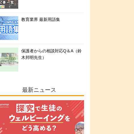
教育業界 最新用語集
保護者からの相談対応Q＆A（鈴
木邦明先生）
最新ニュース