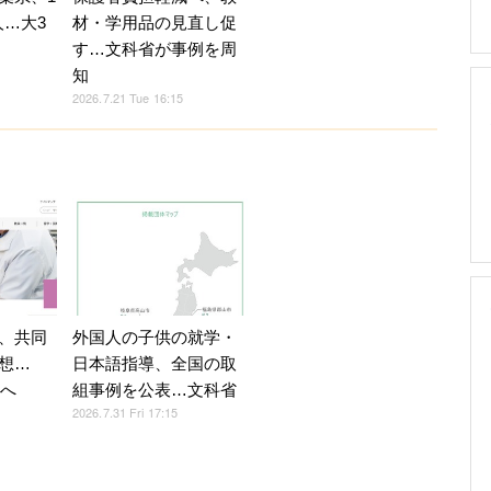
人…大3
材・学用品の見直し促
す…文科省が事例を周
知
2026.7.21 Tue 16:15
、共同
外国人の子供の就学・
想…
日本語指導、全国の取
置へ
組事例を公表…文科省
2026.7.31 Fri 17:15