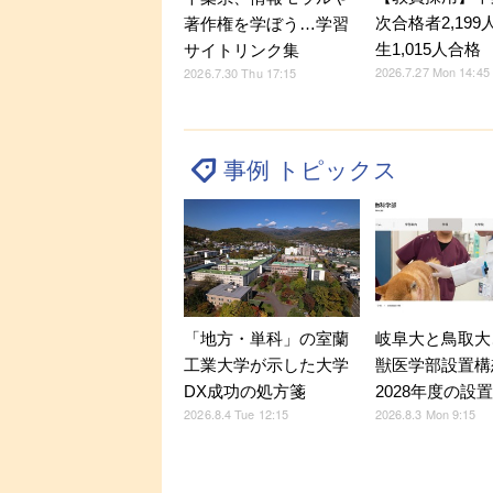
次合格者2,199
著作権を学ぼう…学習
生1,015人合格
サイトリンク集
2026.7.27 Mon 14:45
2026.7.30 Thu 17:15
事例 トピックス
「地方・単科」の室蘭
岐阜大と鳥取大
工業大学が示した大学
獣医学部設置構
DX成功の処方箋
2028年度の設
2026.8.4 Tue 12:15
2026.8.3 Mon 9:15