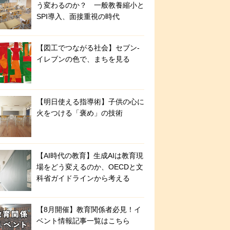
う変わるのか？ 一般教養縮小と
SPI導入、面接重視の時代
【図工でつながる社会】セブン‐
イレブンの色で、まちを見る
【明日使える指導術】子供の心に
火をつける「褒め」の技術
【AI時代の教育】生成AIは教育現
場をどう変えるのか、OECDと文
科省ガイドラインから考える
【8月開催】教育関係者必見！イ
ベント情報記事一覧はこちら