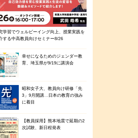
究学習でウェルビーイング向上、授業実践を
介する中高教員向けセミナー8/26
幸せになるためのジェンダー教
育、埼玉県が9/19に講演会
昭和女子大、教員向け研修「先
3」9月開講…日本の教育の強み
に着目
【教員採用】熊本地震で延期の2
次試験、新日程発表