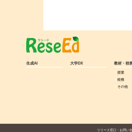
生成AI
大学DX
教材・校
授業
校務
その他
リリース窓口・お問い