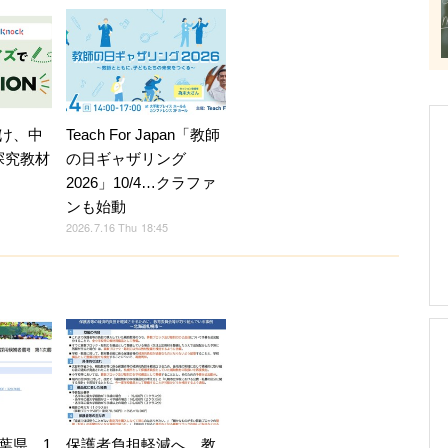
け、中
Teach For Japan「教師
探究教材
の日ギャザリング
2026」10/4…クラファ
ンも始動
2026.7.16 Thu 18:45
葉県、1
保護者負担軽減へ、教