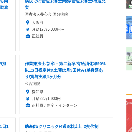
だち同
病院での管理栄養士業務/管理栄養士/待遇充
内勤務
実
医療法人養心会 国分病院
大阪府
月給17万5,000円～
正社員
R担
作業療法士/新卒・第二新卒/有給消化率90%
以上/日祝定休&土曜は月3回休み!単身寮あ
り/賞与実績4ヶ月分
和合病院
愛知県
月給22万1,900円
正社員 / 新卒・インターン
1日1
助産師/クリニック/4週8休以上, 2交代制