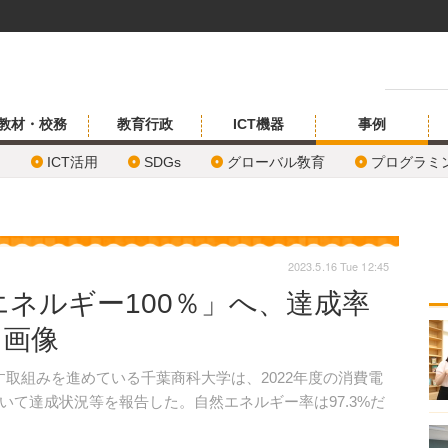
教材・校務
教育行政
ICT機器
事例
ICT活用
SDGs
グローバル敎育
プログラミ
2023.5.16 Tue 12:45
ネルギー100％」へ、達成率
・画像
取組みを進めている千葉商科大学は、2022年度の消費電
て達成状況等を報告した。自然エネルギー率は97.3%だ