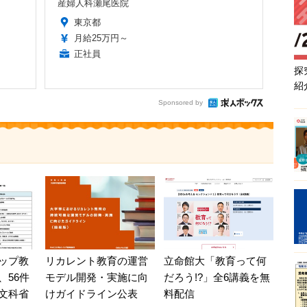
産婦人科瀬尾医院
東京都
月給25万円～
正社員
探
紹
Sponsored by
立命館大「教育って何
ップ教
リカレント教育の運営
だろう!?」全6講義を無
、56件
モデル開発・実施に向
料配信
文科省
けガイドライン公表