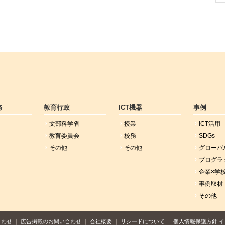
務
教育行政
ICT機器
事例
文部科学省
授業
ICT活用
教育委員会
校務
SDGs
その他
その他
グローバ
プログラ
企業×学
事例取材
その他
合わせ
広告掲載のお問い合わせ
会社概要
リシードについて
個人情報保護方針
イ