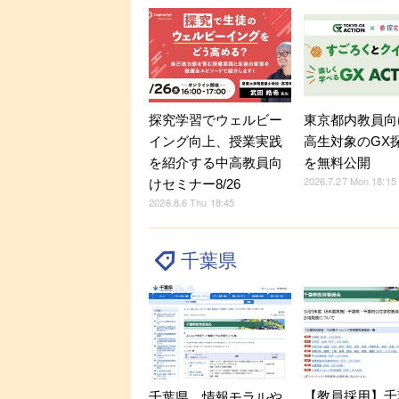
探究学習でウェルビー
東京都内教員向
イング向上、授業実践
高生対象のGX
を紹介する中高教員向
を無料公開
2026.7.27 Mon 18:15
けセミナー8/26
2026.8.6 Thu 18:45
千葉県
【教員採用】千
千葉県、情報モラルや