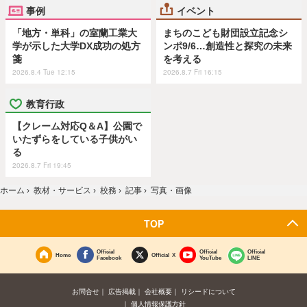
事例
イベント
「地方・単科」の室蘭工業大
まちのこども財団設立記念シ
学が示した大学DX成功の処方
ンポ9/6…創造性と探究の未来
箋
を考える
2026.8.4 Tue 12:15
2026.8.7 Fri 16:15
教育行政
【クレーム対応Q＆A】公園で
いたずらをしている子供がい
る
2026.8.7 Fri 19:45
ホーム
›
教材・サービス
›
校務
›
記事
›
写真・画像
TOP
Official
Official
Official
Home
Official X
Facebook
YouTube
LINE
お問合せ
広告掲載
会社概要
リシードについて
個人情報保護方針