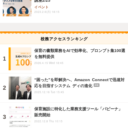
講座2/25
イベント
2023.2.6(月) 18:15
校務アクセスランキング
保育の書類業務をAIで効率化、プロンプト集100選
を無料提供
2026.4.15 Wed 18:45
“困った”を即解決へ、Amazon Connectで迅速対
応を目指すシステム ディの進化
PR
2025.12.16 Tue 15:45
保育施設に特化した業務支援ツール「パピーナ」
販売開始
2022.12.8 Thu 10:15