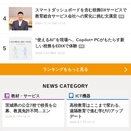
スマートダッシュボードを含む校務DXサービスで
教育総合サービス会社への変化に挑む文溪堂
PR
2024.12.10 Tue 11:15
“使えるAI”を現場へ、Copilot+ PCがもたらす新
しい校務をEDIXで体験
PR
2026.3.25 Wed 18:50
ランキングをもっと見る
NEWS CATEGORY
教材・サービス
ICT機器
茨城県の公立7校で校長を公
高校教育はここまで変わる、
募、教員免許不問…エン
遠隔教育で進む学びのアップ
デート
2026.8.7 Fri 19:15
2026.8.7 Fri 15:15