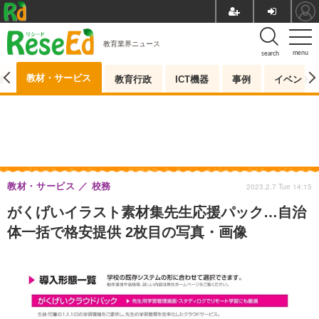
教育業界ニュース
menu
search
教材・サービス
測
教育行政
ICT機器
事例
イベント
教材・サービス
校務
2023.2.7 Tue 14:15
がくげいイラスト素材集先生応援パック…自治
体一括で格安提供 2枚目の写真・画像