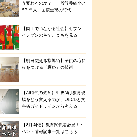
う変わるのか？ 一般教養縮小と
SPI導入、面接重視の時代
【図工でつながる社会】セブン‐
イレブンの色で、まちを見る
【明日使える指導術】子供の心に
火をつける「褒め」の技術
【AI時代の教育】生成AIは教育現
場をどう変えるのか、OECDと文
科省ガイドラインから考える
【8月開催】教育関係者必見！イ
ベント情報記事一覧はこちら