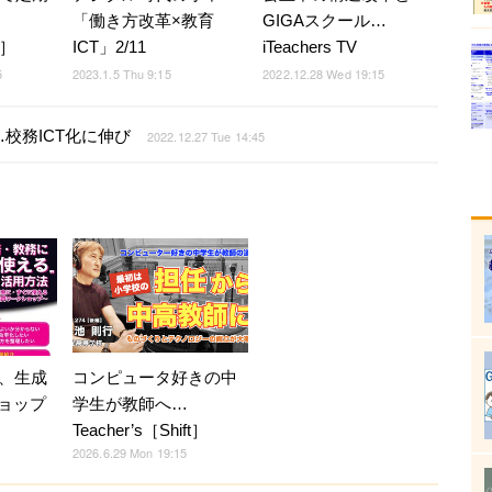
「働き方改革×教育
GIGAスクール…
t］
ICT」2/11
iTeachers TV
5
2023.1.5 Thu 9:15
2022.12.28 Wed 19:15
校務ICT化に伸び
2022.12.27 Tue 14:45
、生成
コンピュータ好きの中
ショップ
学生が教師へ…
Teacher’s［Shift］
2026.6.29 Mon 19:15