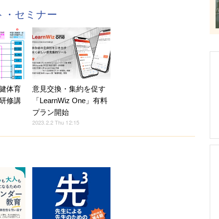
ント・セミナー
意見交換・集約を促す
健体育
「LearnWiz One」有料
研修講
プラン開始
2023.2.2 Thu 12:15