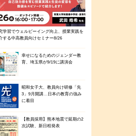
究学習でウェルビーイング向上、授業実践を
介する中高教員向けセミナー8/26
幸せになるためのジェンダー教
育、埼玉県が9/19に講演会
昭和女子大、教員向け研修「先
3」9月開講…日本の教育の強み
に着目
【教員採用】熊本地震で延期の2
次試験、新日程発表