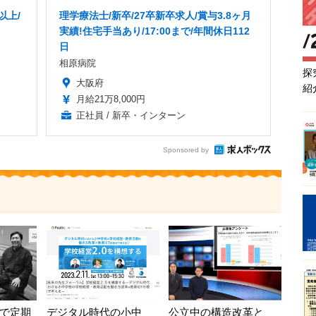
以上/
理学療法士/新卒/27卒新卒求人/賞与3.8ヶ月
実績!住宅手当あり/17:00まで/年間休日112
日
相原病院
探
大阪府
紹
月給21万8,000円
正社員 / 新卒・インターン
Sponsored by
ムで定期
デジタル時代の小中
公立中の構造改革と