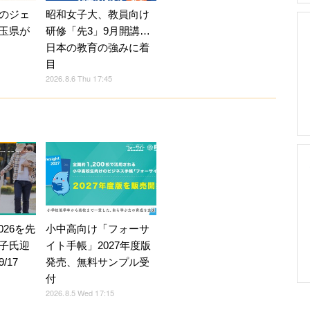
のジェ
昭和女子大、教員向け
玉県が
研修「先3」9月開講…
日本の教育の強みに着
目
2026.8.6 Thu 17:45
026を先
小中高向け「フォーサ
子氏迎
イト手帳」2027年度版
/17
発売、無料サンプル受
付
2026.8.5 Wed 17:15