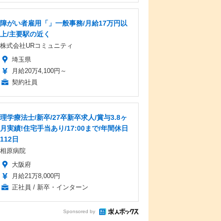
障がい者雇用「」一般事務/月給17万円以
上/主要駅の近く
株式会社URコミュニティ
埼玉県
月給20万4,100円～
契約社員
理学療法士/新卒/27卒新卒求人/賞与3.8ヶ
月実績!住宅手当あり/17:00まで/年間休日
112日
相原病院
大阪府
月給21万8,000円
正社員 / 新卒・インターン
Sponsored by