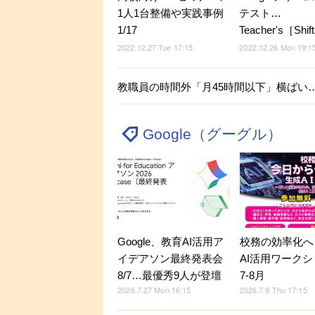
1人1台整備や実践事例
テスト…
1/17
Teacher's［Shif
2022.12.27 Tue 17:15
2022.12.26 Mon 19:1
教職員の時間外「月45時間以下」横ばい…
Google（グーグル）
Google、教育AI活用ア
校務の効率化へ
イデアソン最終発表会
AI活用ワーク
8/7…最優秀9人が登壇
7-8月
2026.7.27 Mon 16:15
2026.7.9 Thu 17:15