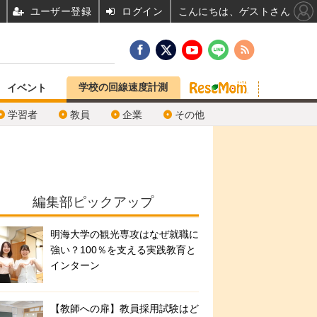
ユーザー登録
ログイン
こんにちは、ゲストさん
学校の回線速度計測
イベント
学習者
教員
企業
その他
編集部ピックアップ
明海大学の観光専攻はなぜ就職に
強い？100％を支える実践教育と
インターン
【教師への扉】教員採用試験はど