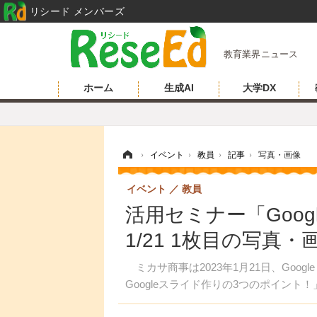
リシード メンバーズ
教育業界ニュース
ホーム
生成AI
大学DX
ホーム
›
イベント
›
教員
›
記事
›
写真・画像
イベント
教員
活用セミナー「Goo
1/21 1枚目の写真・
ミカサ商事は2023年1月21日、Google
Googleスライド作りの3つのポイント！