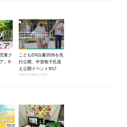
こどもDX白書2026を先
児童ク
行公開、中室牧子氏迎
ア」9-
え公開イベント9/17
2026.8.5 Wed 18:45