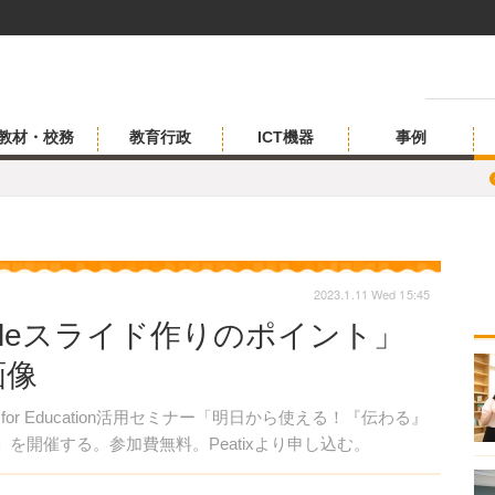
教材・校務
教育行政
ICT機器
事例
2023.1.11 Wed 15:45
gleスライド作りのポイント」
画像
 for Education活用セミナー「明日から使える！『伝わる』
」を開催する。参加費無料。Peatixより申し込む。