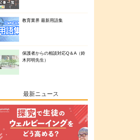
教育業界 最新用語集
保護者からの相談対応Q＆A（鈴
木邦明先生）
最新ニュース