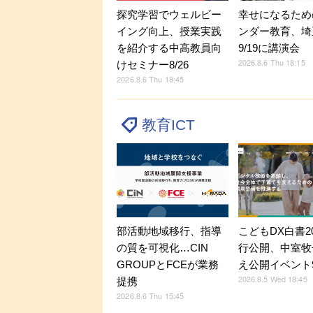
探究学習でウェルビー
幸せになるため
イング向上、授業実践
ンダー教育、埼
を紹介する中高教員向
9/19に講演会
2026.8.6 Thu 18:15
けセミナー8/26
2026.8.6 Thu 18:45
教育ICT
部活動地域移行、指導
こどもDX白書2
の質を可視化…CIN
行公開、中室牧
GROUPとFCEが業務
え公開イベント9
2026.8.5 Wed 18:45
提携
2026.8.6 Thu 15:45