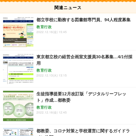
関連ニュース
都立学校に勤務する図書館専門員、94人程度募集
教育行政
2022.12.16(金) 15:45
東京都立校の経営企画室支援員30名募集…4/1付採
用
教育行政
2022.12.13(火) 13:15
生徒指導提要12月改訂版「デジタルリーフレッ
ト」作成…都教委
教育行政
2022.12.16(金) 12:45
都教委、コロナ対策と学校運営に関するガイドラ