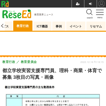
教育業界ニュース
menu
search
教育行政
ービス
ICT機器
事例
イベント
リセマム
教育行政
教育委員会
2022.12.16 Fri 18:15
都立学校実習支援専門員、理科・商業・体育で
募集 3枚目の写真・画像