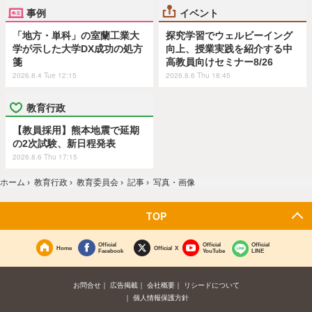
事例
イベント
「地方・単科」の室蘭工業大
探究学習でウェルビーイング
学が示した大学DX成功の処方
向上、授業実践を紹介する中
箋
高教員向けセミナー8/26
2026.8.4 Tue 12:15
2026.8.6 Thu 18:45
教育行政
【教員採用】熊本地震で延期
の2次試験、新日程発表
2026.8.6 Thu 17:15
ホーム
›
教育行政
›
教育委員会
›
記事
›
写真・画像
TOP
Official
Official
Official
Home
Official X
Facebook
YouTube
LINE
お問合せ
広告掲載
会社概要
リシードについて
個人情報保護方針