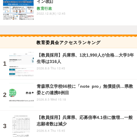
イン改訂
教育行政
2022.12.8(木) 12:45
教育委員会アクセスランキング
【教員採用】兵庫県、1次1,990人が合格…大学3年
生等は316人
2026.8.6 Thu 13:45
青森県立学校66校に「note pro」無償提供…県教
委との連携8例目
2026.8.5 Wed 15:18
【教員採用】兵庫県、応募倍率4.1倍に微増…一般
志願者数は減少
2026.6.4 Thu 15:45