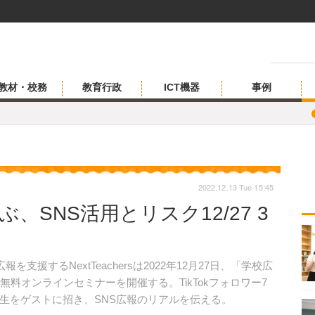
教材・校務
教育行政
ICT機器
事例
2022.12.13 Tue 15:45
学ぶ、SNS活用とリスク12/27 3
援するNextTeachersは2022年12月27日、「学校広
無料オンラインセミナーを開催する。TikTokフォロワー7
生をゲストに招き、SNS広報のリアルを伝える。