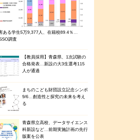
害ある学生5万9,377人、在籍校89.4％…
ASSO調査
【教員採用】青森県、1次試験の
合格発表…新設の大3生選考115
人が通過
まちのこども財団設立記念シンポ
9/6…創造性と探究の未来を考え
る
青森県立高校、データサイエンス
科新設など…前期実施計画の先行
版案を公表