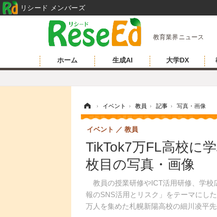
リシード メンバーズ
教育業界ニュース
ホーム
生成AI
大学DX
ホーム
›
イベント
›
教員
›
記事
›
写真・画像
イベント
教員
TikTok7万FL高校に
枚目の写真・画像
教員の授業研修やICT活用研修、学校広報を支
報のSNS活用とリスク」をテーマにした
万人を集めた札幌新陽高校の細川凌平先