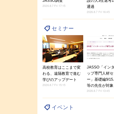
JASSO調査
設の大3生選考1
2026.8.7 Fri 17:15
通過
2026.8.7 Fri 16:45
セミナー
JASSO「イン
高校教育はここまで変
ップ専門人材セ
わる、遠隔教育で進む
ー」基礎編9/1
学びのアップデート
2026.8.7 Fri 15:15
等の先生が対象
2026.8.7 Fri 13:45
イベント