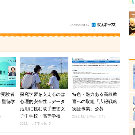
Sponsored by
で受験者
探究学習を支えるのは
特色・魅力ある高校教
…聖徳学
心理的安全性…データ
育への取組「広報戦略
活用に挑む取手聖徳女
実証事業」公募
子中学校・高等学校
5
2022.12.12 Mon 13:45
2022.11.17 Thu 9:15