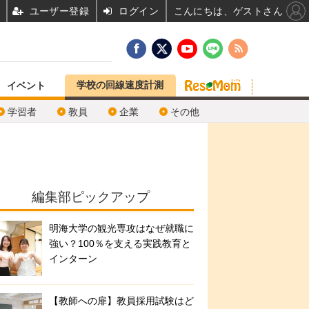
ユーザー登録
ログイン
こんにちは、ゲストさん
学校の回線速度計測
イベント
学習者
教員
企業
その他
編集部ピックアップ
明海大学の観光専攻はなぜ就職に
強い？100％を支える実践教育と
インターン
【教師への扉】教員採用試験はど