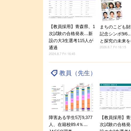
【教員採用】青森県、1
まちのこども財
次試験の合格発表…新
記念シンポ9/6
設の大3生選考115人が
と探究の未来を
2026.8.7 Fri 16:15
通過
2026.8.7 Fri 16:45
教員（先生）
障害ある学生5万9,377
【教員採用】青
人、在籍校89.4％…
次試験の合格発