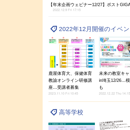
【年末企画ウェビナー12/27】ポストGIG
2022.12.9 Fri 17:15
2022年12月開催のイベ
鹿屋体育大、保健体育
未来の教室キャ
教諭オンライン研修講
in埼玉12/26
座…受講者募集
も
2023.11.10 Fri 10:45
2022.12.22 Thu 14:1
高等学校