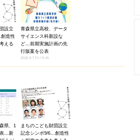
団設立
青森県立高校、データ
…創造性
サイエンス科新設な
考える
ど…前期実施計画の先
行版案を公表
2026.8.7 Fri 15:45
森県、1
まちのこども財団設立
表…新
記念シンポ9/6…創造性