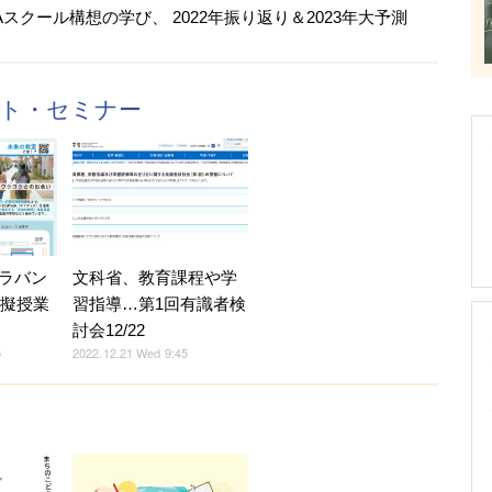
Aスクール構想の学び、 2022年振り返り＆2023年大予測
ント・セミナー
文科省、教育課程や学
ラバン
習指導…第1回有識者検
…模擬授業
討会12/22
2022.12.21 Wed 9:45
5