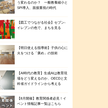
う変わるのか？ 一般教養縮小と
SPI導入、面接重視の時代
【図工でつながる社会】セブン‐
イレブンの色で、まちを見る
【明日使える指導術】子供の心に
火をつける「褒め」の技術
【AI時代の教育】生成AIは教育現
場をどう変えるのか、OECDと文
科省ガイドラインから考える
【8月開催】教育関係者必見！イ
ベント情報記事一覧はこちら