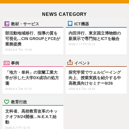
NEWS CATEGORY
教材・サービス
ICT機器
部活動地域移行、指導の質を
内田洋行、東京国立博物館の
可視化…CIN GROUPとFCEが
新展示で専門知とICTを融合
業務提携
2026.7.17 Fri 13:15
2026.8.6 Thu 15:45
事例
イベント
「地方・単科」の室蘭工業大
探究学習でウェルビーイング
学が示した大学DX成功の処方
向上、授業実践を紹介する中
箋
高教員向けセミナー8/26
2026.8.4 Tue 12:15
2026.8.6 Thu 18:45
教育行政
文科省、高校教育改革のキッ
クオフ8/24開催…N-E.X.T.始
動
2026.8.7 Fri 12:15