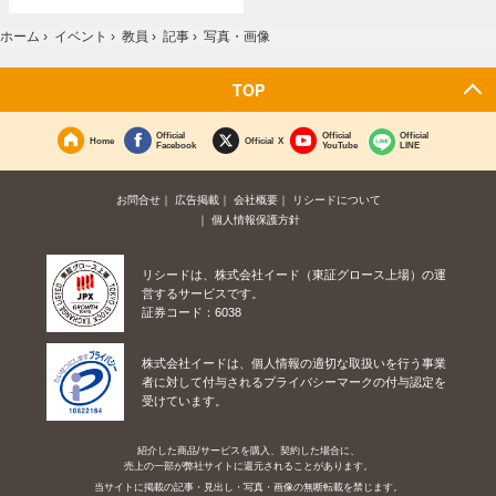
ホーム
›
イベント
›
教員
›
記事
›
写真・画像
TOP
Official
Official
Official
Home
Official X
Facebook
YouTube
LINE
お問合せ
広告掲載
会社概要
リシードについて
個人情報保護方針
リシードは、株式会社イード（東証グロース上場）の運
営するサービスです。
証券コード：6038
株式会社イードは、個人情報の適切な取扱いを行う事業
者に対して付与されるプライバシーマークの付与認定を
受けています。
紹介した商品/サービスを購入、契約した場合に、
売上の一部が弊社サイトに還元されることがあります。
当サイトに掲載の記事・見出し・写真・画像の無断転載を禁じます。