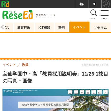
教育業界ニュース
menu
search
イベント
ービス
教育行政
ICT機器
事例
リセマム
イベント
教員
2022.10.31 Mon 14:15
宝仙学園中・高「教員採用説明会」11/26 1枚目
の写真・画像