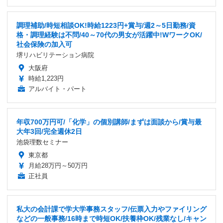
調理補助/時短相談OK!時給1223円+賞与/週2～5日勤務/資
格・調理経験は不問/40～70代の男女が活躍中!WワークOK/
社会保険の加入可
堺リハビリテーション病院
大阪府
時給1,223円
アルバイト・パート
年収700万円可/「化学」の個別講師/まずは面談から/賞与最
大年3回/完全週休2日
池袋理数セミナー
東京都
月給28万円～50万円
正社員
私大の会計課で学大学事務スタッフ/伝票入力やファイリング
などの一般事務/16時まで時短OK/扶養枠OK/残業なし/キャン