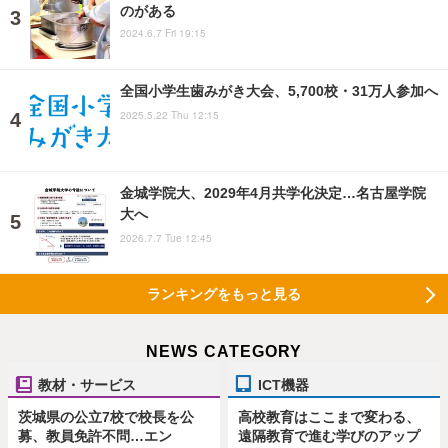
のがある
2024.6.7 Fri 19:15
全国小学生歯みがき大会、5,700校・31万人参加へ
2025.5.22 Thu 12:15
金城学院大、2029年4月共学化決定…名古屋学院
大へ
2026.7.7 Tue 12:45
ランキングをもっと見る
NEWS CATEGORY
教材・サービス
ICT機器
茨城県の公立7校で校長を公
高校教育はここまで変わる、
募、教員免許不問…エン
遠隔教育で進む学びのアップ