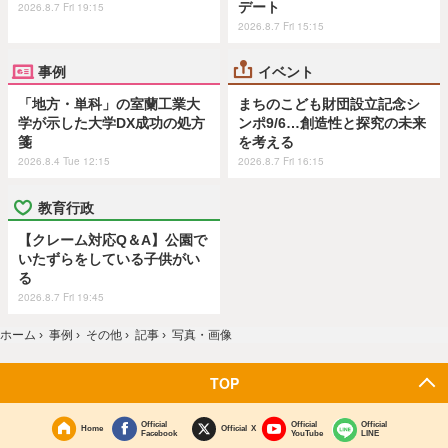
デート
2026.8.7 Fri 19:15
2026.8.7 Fri 15:15
事例
イベント
「地方・単科」の室蘭工業大
まちのこども財団設立記念シ
学が示した大学DX成功の処方
ンポ9/6…創造性と探究の未来
箋
を考える
2026.8.4 Tue 12:15
2026.8.7 Fri 16:15
教育行政
【クレーム対応Q＆A】公園で
いたずらをしている子供がい
る
2026.8.7 Fri 19:45
ホーム
›
事例
›
その他
›
記事
›
写真・画像
TOP
Official
Official
Official
Home
Official X
Facebook
YouTube
LINE