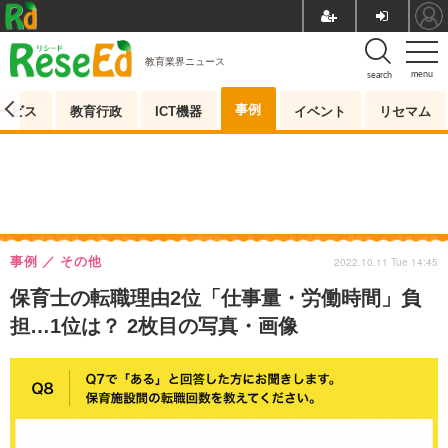
教育業界ニュース
menu
search
事例
ービス
教育行政
ICT機器
イベント
リセマム
事例
その他
2022.10.11 Tue 14:45
保育士の転職理由2位「仕事量・労働時間」負
担…1位は？ 2枚目の写真・画像