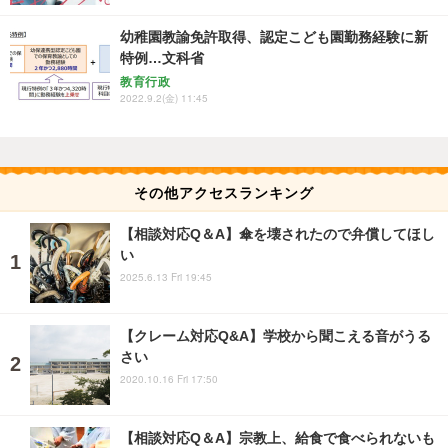
幼稚園教諭免許取得、認定こども園勤務経験に新
特例…文科省
教育行政
2022.9.2(金) 11:45
その他アクセスランキング
【相談対応Q＆A】傘を壊されたので弁償してほし
い
2025.6.13 Fri 19:45
【クレーム対応Q&A】学校から聞こえる音がうる
さい
2020.10.16 Fri 17:50
【相談対応Q＆A】宗教上、給食で食べられないも