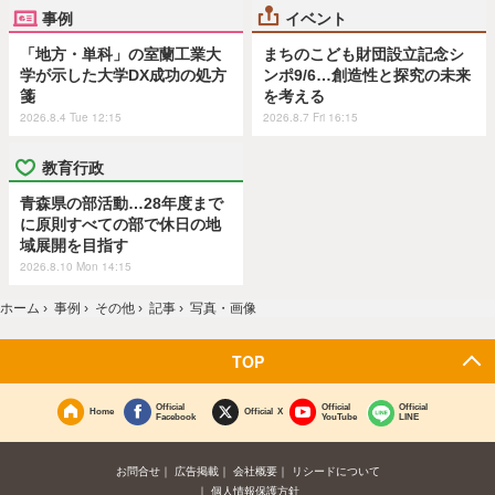
事例
イベント
「地方・単科」の室蘭工業大
まちのこども財団設立記念シ
学が示した大学DX成功の処方
ンポ9/6…創造性と探究の未来
箋
を考える
2026.8.4 Tue 12:15
2026.8.7 Fri 16:15
教育行政
青森県の部活動…28年度まで
に原則すべての部で休日の地
域展開を目指す
2026.8.10 Mon 14:15
ホーム
›
事例
›
その他
›
記事
›
写真・画像
TOP
Official
Official
Official
Home
Official X
Facebook
YouTube
LINE
お問合せ
広告掲載
会社概要
リシードについて
個人情報保護方針