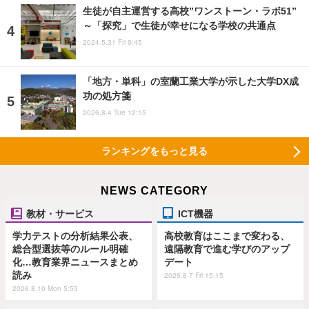
生徒が自主運営する高校”ワンストーン・ラボ51”
～「探究」で生徒が幸せになる学校の共通点
2024.5.31 Fri 9:45
「地方・単科」の室蘭工業大学が示した大学DX成
功の処方箋
2026.8.4 Tue 12:15
ランキングをもっと見る
NEWS CATEGORY
教材・サービス
ICT機器
学力テストの分析結果公表、
高校教育はここまで変わる、
総合型選抜等のルール明確
遠隔教育で進む学びのアップ
化…教育業界ニュースまとめ
デート
読み
2026.8.7 Fri 15:15
2026.8.10 Mon 5:55