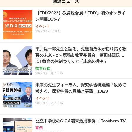
関連ニュース
【EDIX2022】教育総合展「EDIX」初のオンライ
ン開催10/5-7
イベント
2022.9.17(土) 9:15
平井聡一郎先生と語る、先進自治体が切り拓く教
育の未来＜2＞鹿嶋市教育委員会 冨田佳延氏…
ICT教育の体制づくりと「未来の共有」
教育行政
2022.9.26(月) 10:15
未来の先生フォーラム、探究学習特別編「改めて
考える、探究学習の意義と実践」10/29
イベント
2022.9.13(火) 16:15
公立中学校のGIGA端末活用事例…iTeachers TV
事例