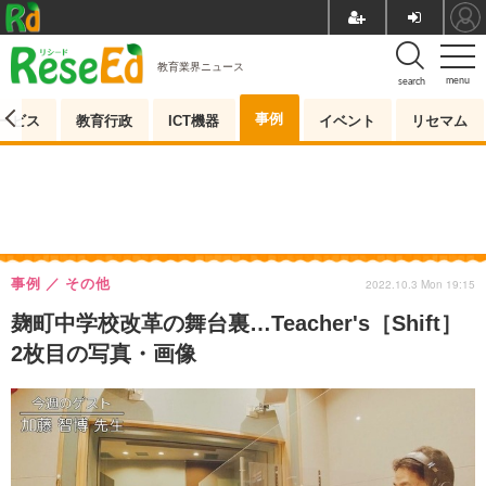
教育業界ニュース
menu
search
事例
ービス
教育行政
ICT機器
イベント
リセマム
事例
その他
2022.10.3 Mon 19:15
麹町中学校改革の舞台裏…Teacher's［Shift］
2枚目の写真・画像