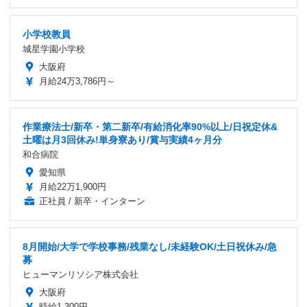
小学校教員
城星学園小学校
大阪府
月給24万3,786円～
作業療法士/新卒・第二新卒/有給消化率90%以上/日祝定休&
土曜は月3回休み!単身寮あり/賞与実績4ヶ月分
和合病院
愛知県
月給22万1,900円
正社員 / 新卒・インターン
8月開始/大学で学校事務/残業なし/未経験OK/土日祝休み/急
募
ヒューマンリソシア株式会社
大阪府
時給1,300円