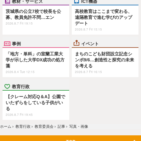
教材・サービス
ICT機器
茨城県の公立7校で校長を公
高校教育はここまで変わる、
募、教員免許不問…エン
遠隔教育で進む学びのアップ
デート
2026.8.7 Fri 19:15
2026.8.7 Fri 15:15
事例
イベント
「地方・単科」の室蘭工業大
まちのこども財団設立記念シ
学が示した大学DX成功の処方
ンポ9/6…創造性と探究の未来
箋
を考える
2026.8.4 Tue 12:15
2026.8.7 Fri 16:15
教育行政
【クレーム対応Q＆A】公園で
いたずらをしている子供がい
る
2026.8.7 Fri 19:45
ホーム
›
教育行政
›
教育委員会
›
記事
›
写真・画像