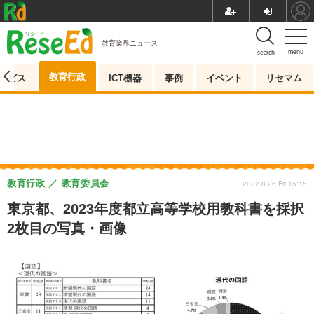
教育業界ニュース
menu
search
教育行政
ービス
ICT機器
事例
イベント
リセマム
教育行政
教育委員会
2022.8.26 Fri 15:15
東京都、2023年度都立高等学校用教科書を採択
2枚目の写真・画像