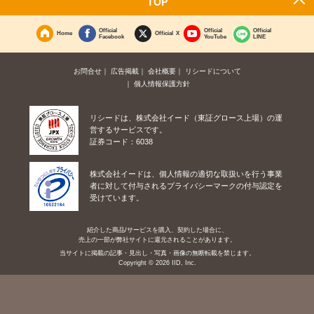
TOP
Official
Official
Official
Home
Official X
Facebook
YouTube
LINE
お問合せ
広告掲載
会社概要
リシードについて
個人情報保護方針
リシードは、株式会社イード（東証グロース上場）の運
営するサービスです。
証券コード：6038
株式会社イードは、個人情報の適切な取扱いを行う事業
者に対して付与されるプライバシーマークの付与認定を
受けています。
紹介した商品/サービスを購入、契約した場合に、
売上の一部が弊社サイトに還元されることがあります。
当サイトに掲載の記事・見出し・写真・画像の無断転載を禁じます。
Copyright © 2026 IID, Inc.