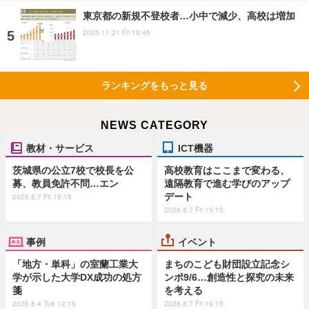
東京都の新規不登校者…小中で減少、高校は増加
2025.11.21 Fri 10:45
ランキングをもっと見る
NEWS CATEGORY
教材・サービス
ICT機器
茨城県の公立7校で校長を公
高校教育はここまで変わる、
募、教員免許不問…エン
遠隔教育で進む学びのアップ
デート
2026.8.7 Fri 19:15
2026.8.7 Fri 15:15
事例
イベント
「地方・単科」の室蘭工業大
まちのこども財団設立記念シ
学が示した大学DX成功の処方
ンポ9/6…創造性と探究の未来
箋
を考える
2026.8.4 Tue 12:15
2026.8.7 Fri 16:15