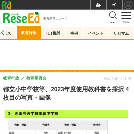
教育業界ニュース
menu
search
教育行政
ービス
ICT機器
事例
イベント
リセマム
教育行政
教育委員会
2022.7.29 Fri 13:15
都立小中学校等、2023年度使用教科書を採択 4
枚目の写真・画像