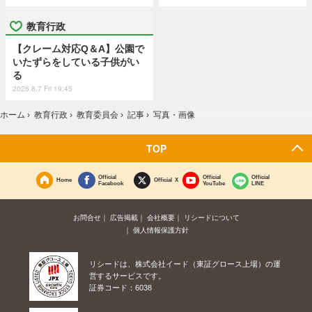
教育行政
【クレーム対応Q＆A】公園で
いたずらをしている子供がい
る
2026.8.7 Fri 19:45
ホーム
›
教育行政
›
教育委員会
›
記事
›
写真・画像
TOP
Official
Official
Official
Home
Official X
Facebook
YouTube
LINE
お問合せ
広告掲載
会社概要
リシードについて
個人情報保護方針
リシードは、株式会社イード（東証グロース上場）の運
営するサービスです。
証券コード：6038