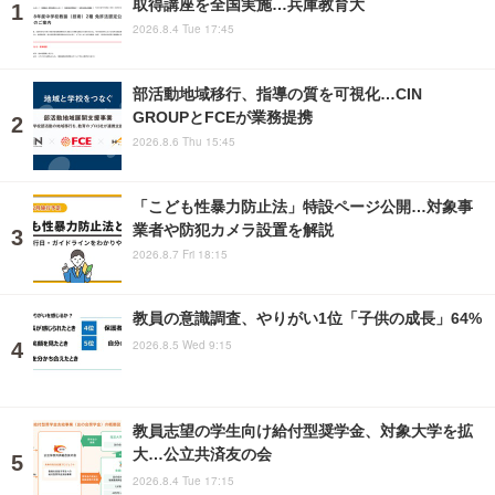
取得講座を全国実施…兵庫教育大
2026.8.4 Tue 17:45
部活動地域移行、指導の質を可視化…CIN
GROUPとFCEが業務提携
2026.8.6 Thu 15:45
「こども性暴力防止法」特設ページ公開…対象事
業者や防犯カメラ設置を解説
2026.8.7 Fri 18:15
教員の意識調査、やりがい1位「子供の成長」64%
2026.8.5 Wed 9:15
教員志望の学生向け給付型奨学金、対象大学を拡
大…公立共済友の会
2026.8.4 Tue 17:15