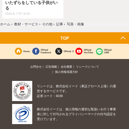
いたずらをしている子供がい
る
2026.8.7 Fri 19:45
ホーム
›
教材・サービス
›
その他
›
記事
›
写真・画像
TOP
Official
Official
Official
Home
Official X
Facebook
YouTube
LINE
お問合せ
広告掲載
会社概要
リシードについて
個人情報保護方針
リシードは、株式会社イード（東証グロース上場）の運
営するサービスです。
証券コード：6038
株式会社イードは、個人情報の適切な取扱いを行う事業
者に対して付与されるプライバシーマークの付与認定を
受けています。