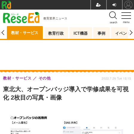
教育業界ニュース
menu
search
教材・サービス
測
教育行政
ICT機器
事例
イベント
教材・サービス
その他
2022.7.26 Tue 13:15
東北大、オープンバッジ導入で学修成果を可視
化 2枚目の写真・画像