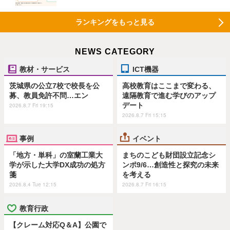
ランキングをもっと見る
NEWS CATEGORY
教材・サービス
ICT機器
茨城県の公立7校で校長を公
高校教育はここまで変わる、
募、教員免許不問…エン
遠隔教育で進む学びのアップ
デート
2026.8.7 Fri 19:15
2026.8.7 Fri 15:15
事例
イベント
「地方・単科」の室蘭工業大
まちのこども財団設立記念シ
学が示した大学DX成功の処方
ンポ9/6…創造性と探究の未来
箋
を考える
2026.8.4 Tue 12:15
2026.8.7 Fri 16:15
教育行政
【クレーム対応Q＆A】公園で