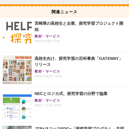
関連ニュース
宮崎県の高校生と企業、探究学習プロジェクト開
始
教材・サービス
2022.6.3(金) 17:45
高校生向け、探究学習の百科事典「GATEWAY」
リリース
教材・サービス
2022.4.18(月) 14:45
NECとロジカ式、探究学習の分野で協業
教材・サービス
2022.1.11(火) 16:50
JTB×ヨコハマSDGs「探究学習プログラム」共同