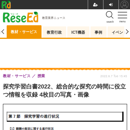
教育業界ニュース
menu
search
教材・サービス
測
教育行政
ICT機器
事例
イベント
教材・サービス
授業
2022.6.7 Tue 15:45
探究学習白書2022、総合的な探究の時間に役立
つ情報を収録 4枚目の写真・画像