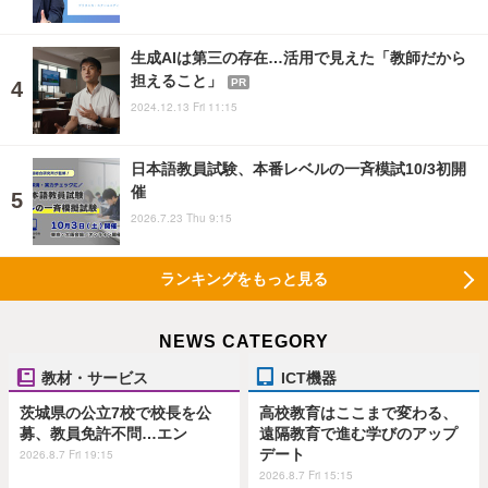
生成AIは第三の存在…活用で見えた「教師だから
担えること」
PR
2024.12.13 Fri 11:15
日本語教員試験、本番レベルの一斉模試10/3初開
催
2026.7.23 Thu 9:15
ランキングをもっと見る
NEWS CATEGORY
教材・サービス
ICT機器
茨城県の公立7校で校長を公
高校教育はここまで変わる、
募、教員免許不問…エン
遠隔教育で進む学びのアップ
デート
2026.8.7 Fri 19:15
2026.8.7 Fri 15:15