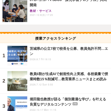
開発
教材・サービス
2021.12.8(水) 17:20
授業アクセスランキング
茨城県の公立7校で校長を公募、教員免許不問…エ
ン
2026.8.7 Fri 19:15
教員6割が生成AIで創造性向上実感、各校裁量で授
業時数15％削減可…教育業界ニュースまとめ読み
2026.7.12 Sun 5:55
堀田龍也教授が語る「個別最適な学び」を叶える
良質なデジタルコンテンツ
PR
2022.10.17 Mon 11:15