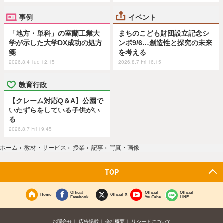
事例
イベント
「地方・単科」の室蘭工業大
まちのこども財団設立記念シ
学が示した大学DX成功の処方
ンポ9/6…創造性と探究の未来
箋
を考える
2026.8.4 Tue 12:15
2026.8.7 Fri 16:15
教育行政
【クレーム対応Q＆A】公園で
いたずらをしている子供がい
る
2026.8.7 Fri 19:45
ホーム
›
教材・サービス
›
授業
›
記事
›
写真・画像
TOP
Official
Official
Official
Home
Official X
Facebook
YouTube
LINE
お問合せ
広告掲載
会社概要
リシードについて