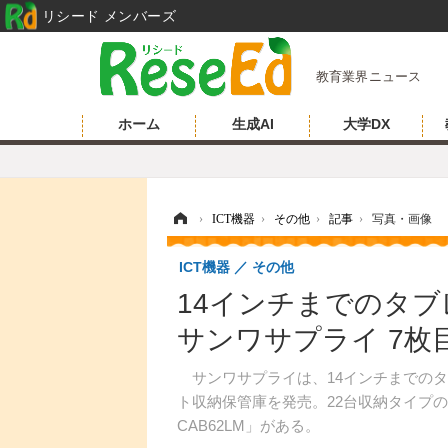
リシード メンバーズ
教育業界ニュース
ホーム
生成AI
大学DX
ホーム
›
ICT機器
›
その他
›
記事
›
写真・画像
ICT機器
その他
14インチまでのタ
サンワサプライ 7枚
サンワサプライは、14インチまでのタ
ト収納保管庫を発売。22台収納タイプの「C
CAB62LM」がある。