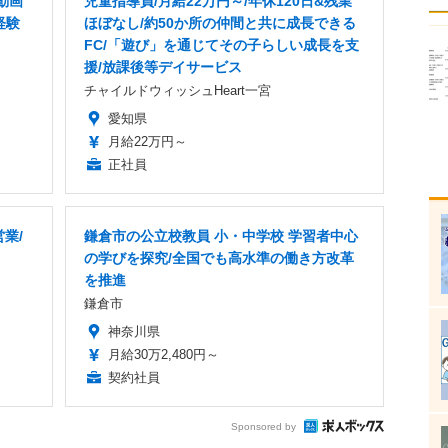
動画
児童指導員/月給22万円～/年休120日&残業
経験
ほぼなし/約50か所の仲間と共に成長できる
FC/「遊び」を通じてその子らしい成長を支
援/放課後等デイサービス
チャイルドウィッシュHeart一宮
愛知県
月給22万円～
正社員
業/
鎌倉市の公立校教員 小・中学校 学習者中心
の学びを探究/全国でも高水準の働き方改革
を推進
鎌倉市
神奈川県
月給30万2,480円～
契約社員
Sponsored by