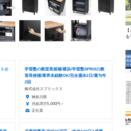
【
る
ート@
学習塾の教室長候補/横浜/学習塾SPRIXの教
室長候補/業界未経験OK/完全週休2日/賞与年
2回
株式会社スプリックス
神奈川県
月給28万5,000円～
正社員