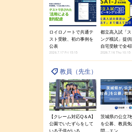
ロイロノートで共通テ
都立高入試「ス
スト受験、初の事例を
ング模試」提供
公表
自宅受験で全4
2026.7.17 Fri 15:15
2026.7.16 Thu 10:15
教員（先生）
【クレーム対応Q＆A】
茨城県の公立7
公園でいたずらをして
を公募、教員免
いる子供がいる
問…エン