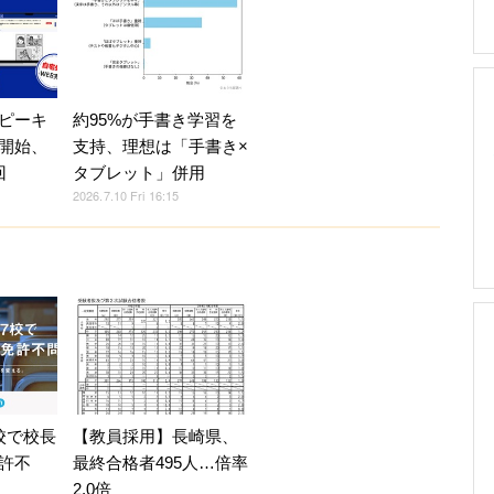
ピーキ
約95%が手書き学習を
開始、
支持、理想は「手書き×
回
タブレット」併用
2026.7.10 Fri 16:15
校で校長
【教員採用】長崎県、
許不
最終合格者495人…倍率
2.0倍