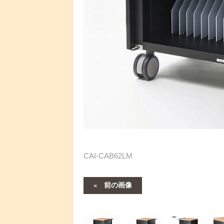
CAI-CAB62LM
前の画像