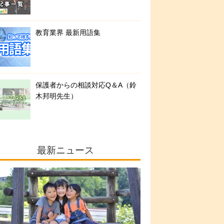
教育業界 最新用語集
保護者からの相談対応Q＆A（鈴
木邦明先生）
最新ニュース