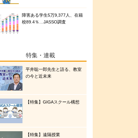
障害ある学生5万9,377人、在籍
校89.4％…JASSO調査
特集・連載
平井聡一郎先生と語る、教室
の今と近未来
【特集】GIGAスクール構想
【特集】遠隔授業