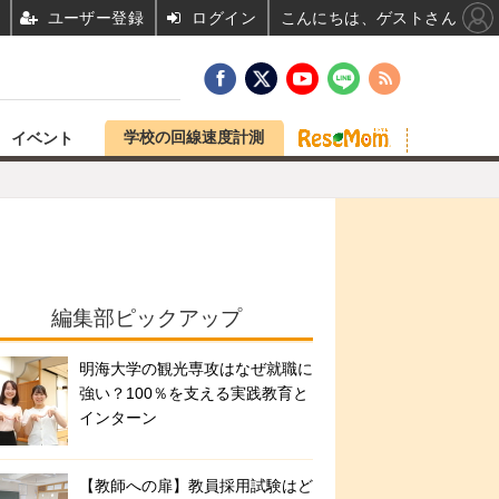
ユーザー登録
ログイン
こんにちは、ゲストさん
学校の回線速度計測
イベント
編集部ピックアップ
明海大学の観光専攻はなぜ就職に
強い？100％を支える実践教育と
インターン
【教師への扉】教員採用試験はど