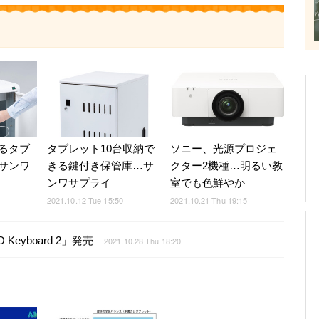
るタブ
タブレット10台収納で
ソニー、光源プロジェ
サンワ
きる鍵付き保管庫…サ
クター2機種…明るい教
ンワサプライ
室でも色鮮やか
2021.10.12 Tue 15:50
2021.10.21 Thu 19:15
Keyboard 2」発売
2021.10.28 Thu 18:20