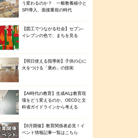
う変わるのか？ 一般教養縮小と
SPI導入、面接重視の時代
【図工でつながる社会】セブン‐
イレブンの色で、まちを見る
【明日使える指導術】子供の心に
火をつける「褒め」の技術
【AI時代の教育】生成AIは教育現
場をどう変えるのか、OECDと文
科省ガイドラインから考える
【8月開催】教育関係者必見！イ
ベント情報記事一覧はこちら