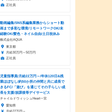
正社員
動画編集/SNS系編集業務からショート動
画まで多彩な環境/リモートワークOK/未
経験OK/髪色・ネイル自由/土日祝休み
株式会社AQUA
東京都
月給30万円～50万円
正社員
児童指導員/月給22万円～/年休120日&残
業ほぼなし/約50か所の仲間と共に成長で
きるFC/「遊び」を通じてその子らしい成
長を支援/放課後等デイサービス
チャイルドウィッシュHeart一宮
愛知県
月給22万円～