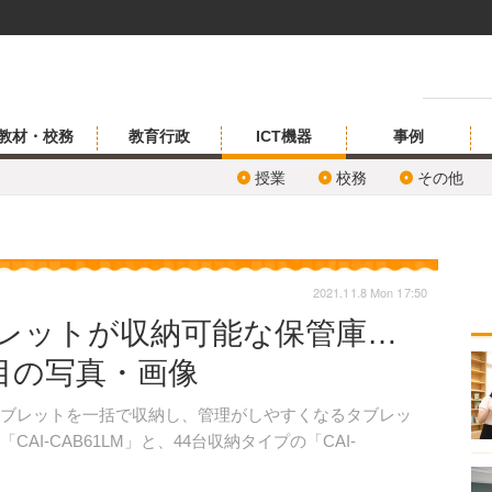
教材・校務
教育行政
ICT機器
事例
授業
校務
その他
2021.11.8 Mon 17:50
ブレットが収納可能な保管庫…
目の写真・画像
ブレットを一括で収納し、管理がしやすくなるタブレッ
AI-CAB61LM」と、44台収納タイプの「CAI-