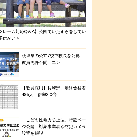
クレーム対応Q＆A】公園でいたずらをしてい
子供がいる
茨城県の公立7校で校長を公募、
教員免許不問…エン
【教員採用】長崎県、最終合格者
495人…倍率2.0倍
「こども性暴力防止法」特設ペー
ジ公開…対象事業者や防犯カメラ
設置を解説