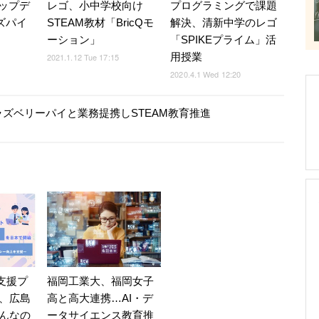
ップデ
レゴ、小中学校向け
プログラミングで課題
ズパイ
STEAM教材「BricQモ
解決、清新中学のレゴ
ーション」
「SPIKEプライム」活
用授業
2021.1.12 Tue 17:15
2020.4.1 Wed 12:20
ズベリーパイと業務提携しSTEAM教育推進
福岡工業大、福岡女子
育支援プ
高と高大連携…AI・デ
、広島
ータサイエンス教育推
んなの