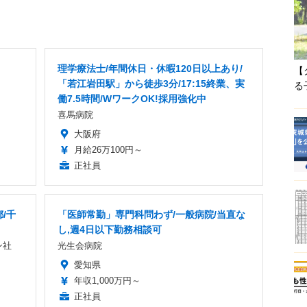
理学療法士/年間休日・休暇120日以上あり/
【
「若江岩田駅」から徒歩3分/17:15終業、実
る
働7.5時間/WワークOK!採用強化中
喜馬病院
大阪府
月給26万100円～
正社員
/千
「医師常勤」専門科問わず/一般病院/当直な
し,週4日以下勤務相談可
ン社
光生会病院
愛知県
年収1,000万円～
正社員