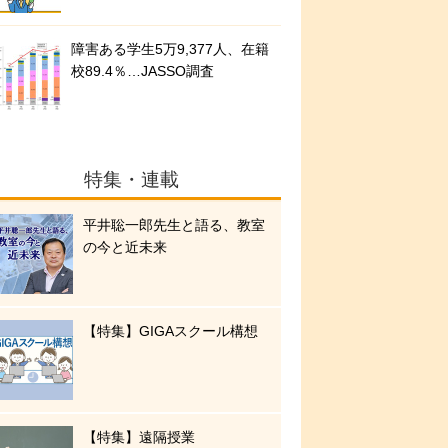
障害ある学生5万9,377人、在籍
校89.4％…JASSO調査
特集・連載
平井聡一郎先生と語る、教室
の今と近未来
【特集】GIGAスクール構想
【特集】遠隔授業