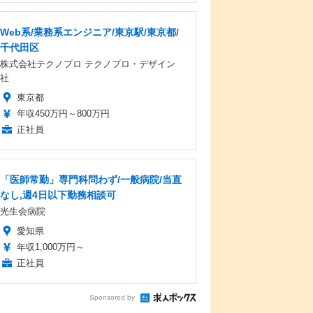
Web系/業務系エンジニア/東京駅/東京都/
千代田区
株式会社テクノプロ テクノプロ・デザイン
社
東京都
年収450万円～800万円
正社員
「医師常勤」専門科問わず/一般病院/当直
なし,週4日以下勤務相談可
光生会病院
愛知県
年収1,000万円～
正社員
Sponsored by