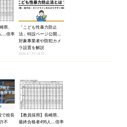
崎県、
「こども性暴力防止
人…倍率
法」特設ページ公開…
対象事業者や防犯カメ
ラ設置を解説
2026.8.7 Fri 18:15
校で校長
【教員採用】長崎県、
許不
最終合格者495人…倍率