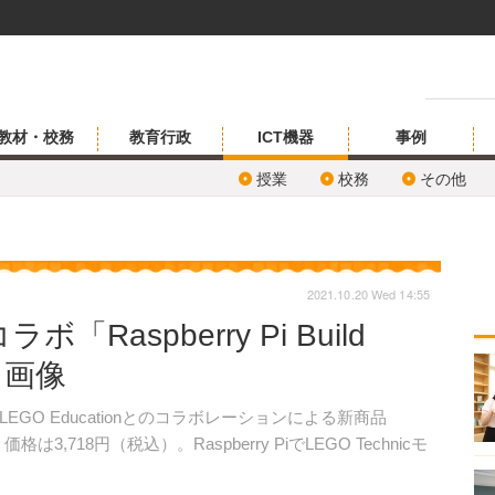
教材・校務
教育行政
ICT機器
事例
授業
校務
その他
2021.10.20 Wed 14:55
Raspberry Pi Build
・画像
9日、LEGO Educationとのコラボレーションによる新商品
た。価格は3,718円（税込）。Raspberry PiでLEGO Technicモ