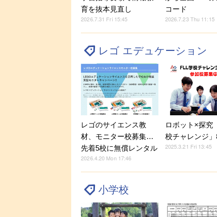
育を抜本見直し
コード
2026.7.31 Fri 15:45
2026.7.23 Thu 11:15
レゴ エデュケーション
レゴのサイエンス教
ロボット×探究「
材、モニター校募集…
校チャレンジ」
2025.3.21 Fri 13:45
先着5校に無償レンタル
2026.4.20 Mon 17:46
小学校