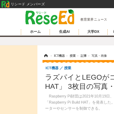
リシード メンバーズ
教育業界ニュース
ホーム
生成AI
大学DX
ホーム
›
ICT機器
›
授業
›
記事
›
写真・画像
ICT機器
授業
ラズパイとLEGOがコラボ「
HAT」 3枚目の写真
Raspberry Pi財団は2021年10月1
「Raspberry Pi Build HAT」を発表し
ーターやセンサーを制御できる。