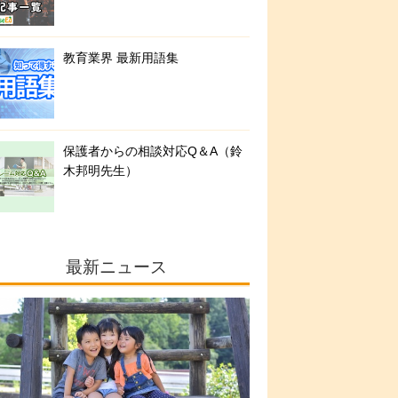
教育業界 最新用語集
保護者からの相談対応Q＆A（鈴
木邦明先生）
最新ニュース