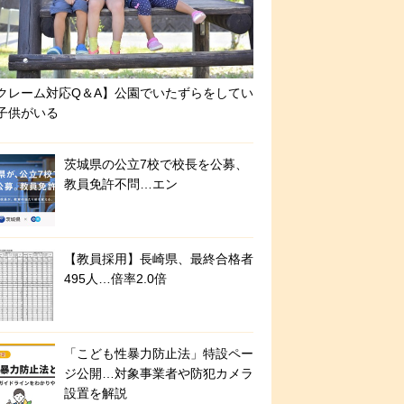
クレーム対応Q＆A】公園でいたずらをしてい
子供がいる
茨城県の公立7校で校長を公募、
教員免許不問…エン
【教員採用】長崎県、最終合格者
495人…倍率2.0倍
「こども性暴力防止法」特設ペー
ジ公開…対象事業者や防犯カメラ
設置を解説