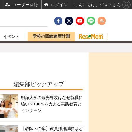
ユーザー登録
ログイン
こんにちは、ゲストさん
学校の回線速度計測
イベント
編集部ピックアップ
明海大学の観光専攻はなぜ就職に
強い？100％を支える実践教育と
インターン
【教師への扉】教員採用試験はど