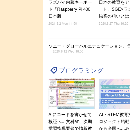
ラズパイ内蔵キーボー
日本の教育をア
ド「Raspberry Pi 400」
ート、SGE×ラ
日本版
協業の狙いとは
2021.8.2 Mon 11:50
2020.8.27 Thu 16:20
ソニー・グローバルエデュケーション、ラ
2020.8.12 Wed 18:50
プログラミング
AIにコードを書かせて
AI・STEM教
検証へ…文科省、次期
ロジェクト始動
学習指導要領で情報教
から全国へ…み