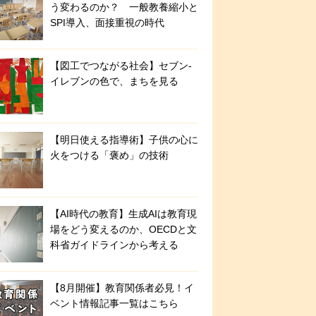
う変わるのか？ 一般教養縮小と
SPI導入、面接重視の時代
【図工でつながる社会】セブン‐
イレブンの色で、まちを見る
【明日使える指導術】子供の心に
火をつける「褒め」の技術
【AI時代の教育】生成AIは教育現
場をどう変えるのか、OECDと文
科省ガイドラインから考える
【8月開催】教育関係者必見！イ
ベント情報記事一覧はこちら