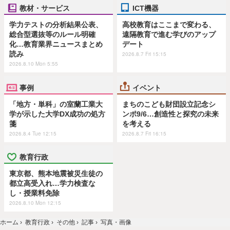
教材・サービス
ICT機器
学力テストの分析結果公表、
高校教育はここまで変わる、
総合型選抜等のルール明確
遠隔教育で進む学びのアップ
化…教育業界ニュースまとめ
デート
読み
2026.8.7 Fri 15:15
2026.8.10 Mon 5:55
事例
イベント
「地方・単科」の室蘭工業大
まちのこども財団設立記念シ
学が示した大学DX成功の処方
ンポ9/6…創造性と探究の未来
箋
を考える
2026.8.4 Tue 12:15
2026.8.7 Fri 16:15
教育行政
東京都、熊本地震被災生徒の
都立高受入れ…学力検査な
し・授業料免除
2026.8.10 Mon 12:15
ホーム
›
教育行政
›
その他
›
記事
›
写真・画像