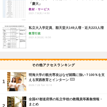
「慶大」
教材・サービス
2021.7.8(木) 14:50
私立大入学定員、順天堂大149人増・近大223人増
教育行政
2021.6.30(水) 16:50
その他アクセスランキング
明海大学の観光専攻はなぜ就職に強い？100％を支
える実践教育とインターン
PR
2026.7.28 Tue 10:15
全国47都道府県の私立学校の教職員等募集情報・
まとめ