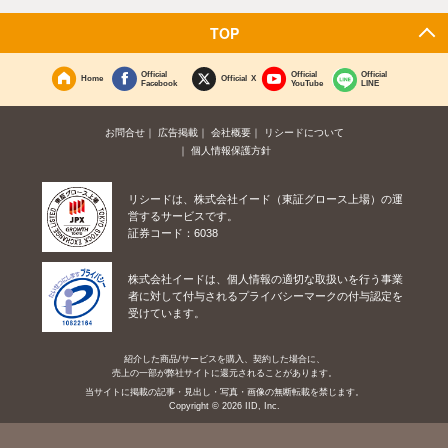
TOP
Official
Official
Official
Home
Official X
Facebook
YouTube
LINE
お問合せ
広告掲載
会社概要
リシードについて
個人情報保護方針
リシードは、株式会社イード（東証グロース上場）の運
営するサービスです。
証券コード：6038
株式会社イードは、個人情報の適切な取扱いを行う事業
者に対して付与されるプライバシーマークの付与認定を
受けています。
紹介した商品/サービスを購入、契約した場合に、
売上の一部が弊社サイトに還元されることがあります。
当サイトに掲載の記事・見出し・写真・画像の無断転載を禁じます。
Copyright © 2026 IID, Inc.