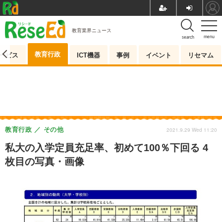
教育業界ニュース
menu
search
教育行政
ービス
ICT機器
事例
イベント
リセマム
教育行政
その他
2021.9.29 Wed 11:20
私大の入学定員充足率、初めて100％下回る 4
枚目の写真・画像