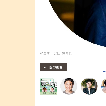
登壇者：窪田 優希氏
前の画像