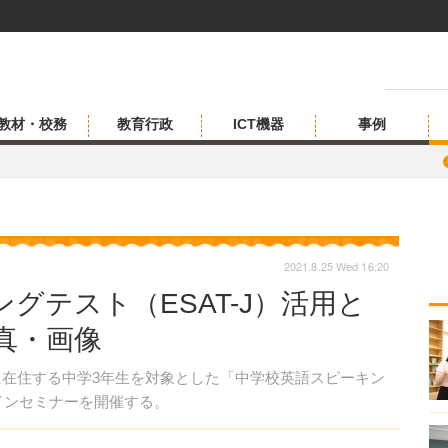
教材・校務
教育行政
ICT機器
事例
2021.8.25 Wed 16:20
グテスト（ESAT-J）活用と
写真・画像
に在住する中学3年生を対象とした「中学校英語スピーキン
ラインセミナーを開催する。