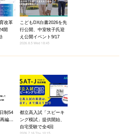
育改革
こどもDX白書2026を先
24開
行公開、中室牧子氏迎
動
え公開イベント9/17
2026.8.5 Wed 18:45
都立高入試「スピーキ
日制54
ング模試」提供開始、
へ再編…
自宅受験で全4回
2026.7.16 Thu 10:15