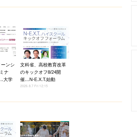
ターンシ
文科省、高校教育改革
ミナ
のキックオフ8/24開
5…大学
催…N-E.X.T.始動
2026.8.7 Fri 12:15