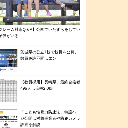
クレーム対応Q＆A】公園でいたずらをしてい
子供がいる
茨城県の公立7校で校長を公募、
教員免許不問…エン
【教員採用】長崎県、最終合格者
495人…倍率2.0倍
「こども性暴力防止法」特設ペー
ジ公開…対象事業者や防犯カメラ
設置を解説