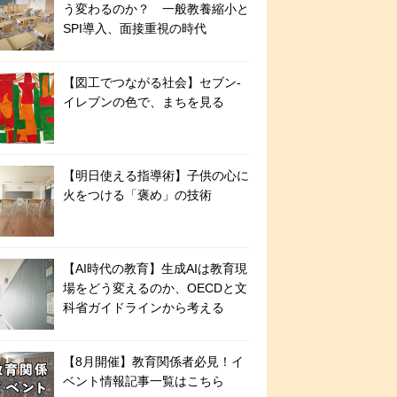
う変わるのか？ 一般教養縮小と
SPI導入、面接重視の時代
【図工でつながる社会】セブン‐
イレブンの色で、まちを見る
【明日使える指導術】子供の心に
火をつける「褒め」の技術
【AI時代の教育】生成AIは教育現
場をどう変えるのか、OECDと文
科省ガイドラインから考える
【8月開催】教育関係者必見！イ
ベント情報記事一覧はこちら