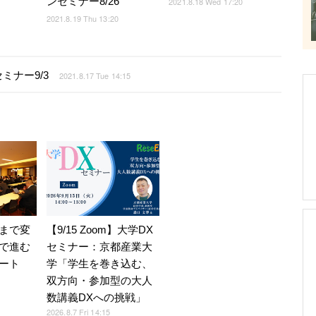
ンセミナー8/26
2021.8.18 Wed 17:20
2021.8.19 Thu 13:20
ナー9/3
2021.8.17 Tue 14:15
【9/15 Zoom】大学DX
まで変
セミナー：京都産業大
で進む
学「学生を巻き込む、
ート
双方向・参加型の大人
数講義DXへの挑戦」
2026.8.7 Fri 14:15