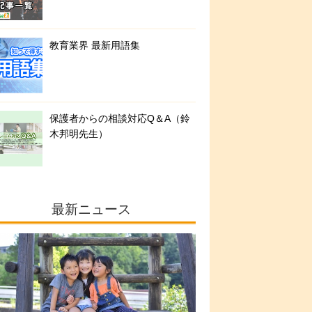
教育業界 最新用語集
保護者からの相談対応Q＆A（鈴
木邦明先生）
最新ニュース