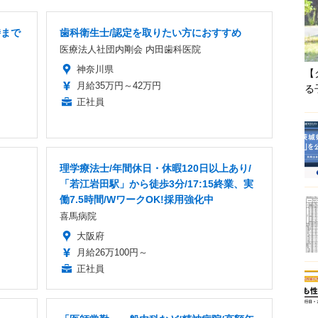
時まで
歯科衛生士/認定を取りたい方におすすめ
医療法人社団内剛会 内田歯科医院
神奈川県
【
月給35万円～42万円
る
正社員
理学療法士/年間休日・休暇120日以上あり/
「若江岩田駅」から徒歩3分/17:15終業、実
働7.5時間/WワークOK!採用強化中
喜馬病院
大阪府
月給26万100円～
正社員