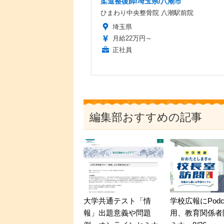
柔道整復師/埼玉県/八潮市
ひまわり中央整骨院 八潮駅前院
埼玉県
月給22万円～
正社員
編集部おすすめの記事
大学共通テスト「情
学校広報にPodc
報」出題意義や問題
用、教育関係者