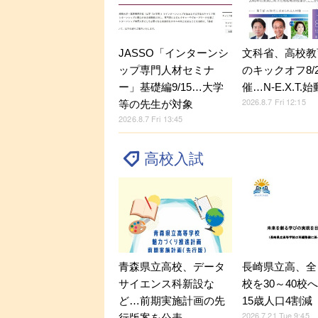
JASSO「インターンシ
文科省、高校教
ップ専門人材セミナ
のキックオフ8/
ー」基礎編9/15…大学
催…N-E.X.T.始
2026.8.7 Fri 12:15
等の先生が対象
2026.8.7 Fri 13:45
高校入試
青森県立高校、データ
長崎県立高、全
サイエンス科新設な
校を30～40校
ど…前期実施計画の先
15歳人口4割減
2026.7.21 Tue 9:45
行版案を公表