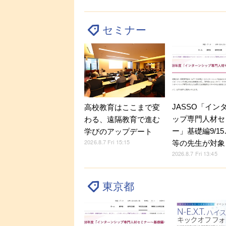
セミナー
JASSO「イン
高校教育はここまで変
ップ専門人材セ
わる、遠隔教育で進む
ー」基礎編9/1
学びのアップデート
2026.8.7 Fri 15:15
等の先生が対象
2026.8.7 Fri 13:45
東京都