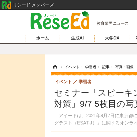
リシード メンバーズ
教育業界ニュース
ホーム
生成AI
大学DX
ホーム
›
イベント
›
学習者
›
記事
›
写真・画像
イベント
学習者
セミナー「スピーキン
対策」9/7 5枚目の
アイードは、2021年9月7日に東京都
グテスト（ESAT-J）」に関するオン