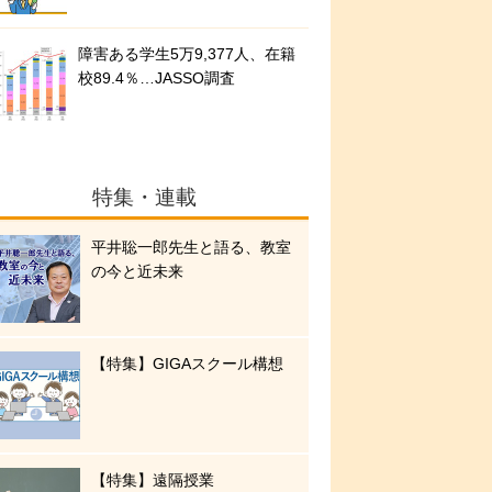
障害ある学生5万9,377人、在籍
校89.4％…JASSO調査
特集・連載
平井聡一郎先生と語る、教室
の今と近未来
【特集】GIGAスクール構想
【特集】遠隔授業