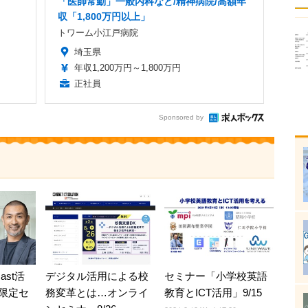
「医師常勤」一般内科など/精神病院/高額年
収「1,800万円以上」
トワーム小江戸病院
埼玉県
年収1,200万円～1,800万円
正社員
Sponsored by
ast活
デジタル活用による校
セミナー「小学校英語
限定セ
務変革とは…オンライ
教育とICT活用」9/15