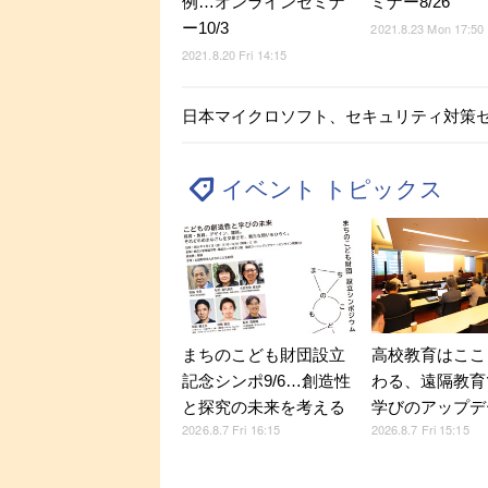
例…オンラインセミナ
ミナー8/26
ー10/3
2021.8.23 Mon 17:50
2021.8.20 Fri 14:15
日本マイクロソフト、セキュリティ対策セミ
イベント トピックス
まちのこども財団設立
高校教育はここ
記念シンポ9/6…創造性
わる、遠隔教育
と探究の未来を考える
学びのアップデ
2026.8.7 Fri 16:15
2026.8.7 Fri 15:15