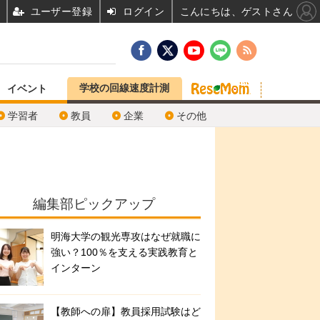
ユーザー登録
ログイン
こんにちは、ゲストさん
学校の回線速度計測
イベント
学習者
教員
企業
その他
編集部ピックアップ
明海大学の観光専攻はなぜ就職に
強い？100％を支える実践教育と
インターン
【教師への扉】教員採用試験はど