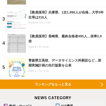
【教員採用】兵庫県、1次1,990人が合格…大学3年
生等は316人
2026.8.6 Thu 13:45
【教員採用】長崎県、最終合格者495人…倍率2.0
倍
2026.8.7 Fri 18:45
青森県立高校、データサイエンス科新設など…前
期実施計画の先行版案を公表
2026.8.7 Fri 15:45
ランキングをもっと見る
NEWS CATEGORY
教材・サービス
ICT機器