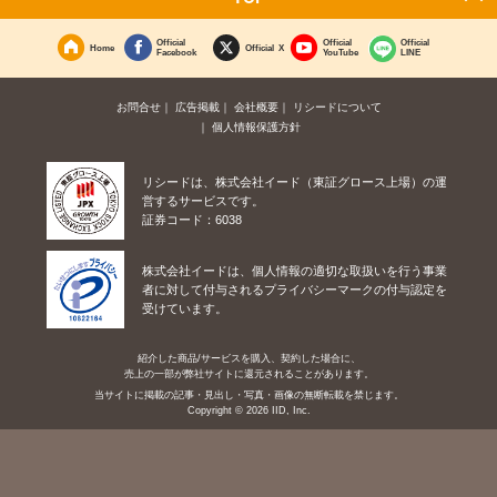
Official
Official
Official
Home
Official X
Facebook
YouTube
LINE
お問合せ
広告掲載
会社概要
リシードについて
個人情報保護方針
リシードは、株式会社イード（東証グロース上場）の運
営するサービスです。
証券コード：6038
株式会社イードは、個人情報の適切な取扱いを行う事業
者に対して付与されるプライバシーマークの付与認定を
受けています。
紹介した商品/サービスを購入、契約した場合に、
売上の一部が弊社サイトに還元されることがあります。
当サイトに掲載の記事・見出し・写真・画像の無断転載を禁じます。
Copyright © 2026 IID, Inc.