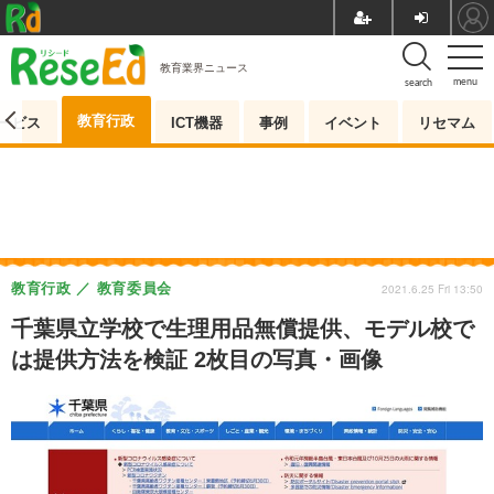
教育業界ニュース
menu
search
教育行政
ービス
ICT機器
事例
イベント
リセマム
教育行政
教育委員会
2021.6.25 Fri 13:50
千葉県立学校で生理用品無償提供、モデル校で
は提供方法を検証 2枚目の写真・画像