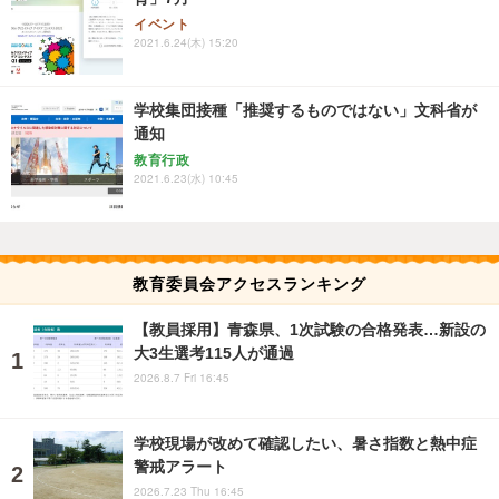
イベント
2021.6.24(木) 15:20
学校集団接種「推奨するものではない」文科省が
通知
教育行政
2021.6.23(水) 10:45
教育委員会アクセスランキング
【教員採用】青森県、1次試験の合格発表…新設の
大3生選考115人が通過
2026.8.7 Fri 16:45
学校現場が改めて確認したい、暑さ指数と熱中症
警戒アラート
2026.7.23 Thu 16:45