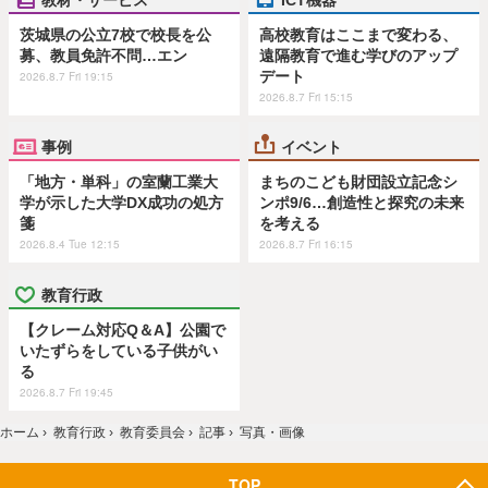
茨城県の公立7校で校長を公
高校教育はここまで変わる、
募、教員免許不問…エン
遠隔教育で進む学びのアップ
デート
2026.8.7 Fri 19:15
2026.8.7 Fri 15:15
事例
イベント
「地方・単科」の室蘭工業大
まちのこども財団設立記念シ
学が示した大学DX成功の処方
ンポ9/6…創造性と探究の未来
箋
を考える
2026.8.4 Tue 12:15
2026.8.7 Fri 16:15
教育行政
【クレーム対応Q＆A】公園で
いたずらをしている子供がい
る
2026.8.7 Fri 19:45
ホーム
›
教育行政
›
教育委員会
›
記事
›
写真・画像
TOP