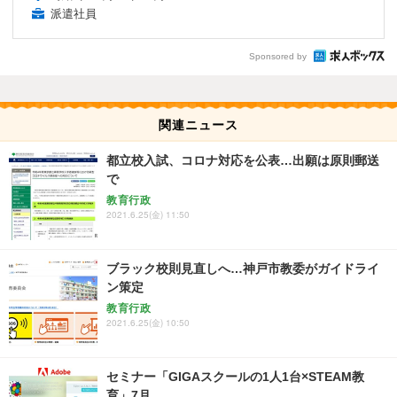
派遣社員
Sponsored by
関連ニュース
都立校入試、コロナ対応を公表…出願は原則郵送
で
教育行政
2021.6.25(金) 11:50
ブラック校則見直しへ…神戸市教委がガイドライ
ン策定
教育行政
2021.6.25(金) 10:50
セミナー「GIGAスクールの1人1台×STEAM教
育」7月