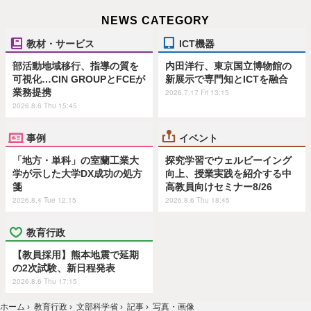
NEWS CATEGORY
教材・サービス
ICT機器
部活動地域移行、指導の質を
内田洋行、東京国立博物館の
可視化…CIN GROUPとFCEが
新展示で専門知とICTを融合
業務提携
2026.7.17 Fri 13:15
2026.8.6 Thu 15:45
事例
イベント
「地方・単科」の室蘭工業大
探究学習でウェルビーイング
学が示した大学DX成功の処方
向上、授業実践を紹介する中
箋
高教員向けセミナー8/26
2026.8.4 Tue 12:15
2026.8.6 Thu 18:45
教育行政
【教員採用】熊本地震で延期
の2次試験、新日程発表
2026.8.6 Thu 17:15
ホーム
›
教育行政
›
文部科学省
›
記事
›
写真・画像