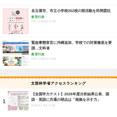
名古屋市、市立小学校262校の部活動を民間委託
教育行政
2021.5.26(水) 10:50
緊急事態宣言に沖縄追加、学校での対策徹底を要
請…文科省
教育行政
2021.5.25(火) 10:20
文部科学省アクセスランキング
【全国学力テスト】2026年度分析結果公表、国
語・英語に共通の弱点は「根拠を示す力」
2026.8.4 Tue 11:36