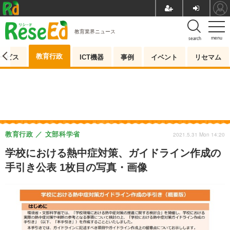
教育業界ニュース
menu
search
教育行政
ービス
ICT機器
事例
イベント
リセマム
教育行政
文部科学省
2021.5.31 Mon 14:20
学校における熱中症対策、ガイドライン作成の
手引き公表 1枚目の写真・画像