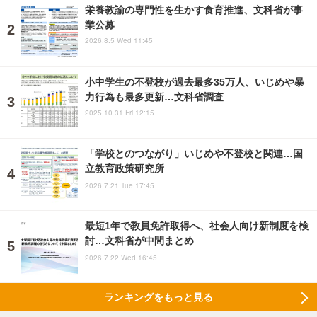
栄養教諭の専門性を生かす食育推進、文科省が事
業公募
2026.8.5 Wed 11:45
小中学生の不登校が過去最多35万人、いじめや暴
力行為も最多更新…文科省調査
2025.10.31 Fri 12:15
「学校とのつながり」いじめや不登校と関連…国
立教育政策研究所
2026.7.21 Tue 17:45
最短1年で教員免許取得へ、社会人向け新制度を検
討…文科省が中間まとめ
2026.7.22 Wed 16:45
ランキングをもっと見る