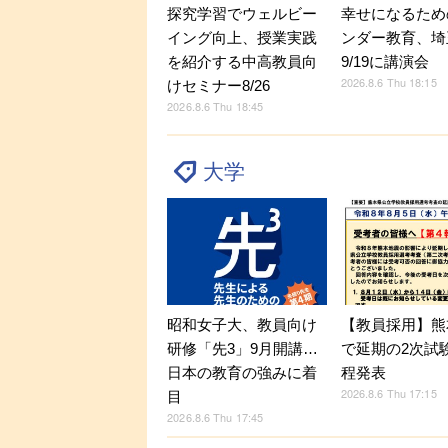
探究学習でウェルビー
幸せになるため
イング向上、授業実践
ンダー教育、埼
を紹介する中高教員向
9/19に講演会
2026.8.6 Thu 18:15
けセミナー8/26
2026.8.6 Thu 18:45
大学
昭和女子大、教員向け
【教員採用】熊
研修「先3」9月開講…
で延期の2次試
日本の教育の強みに着
程発表
2026.8.6 Thu 17:15
目
2026.8.6 Thu 17:45