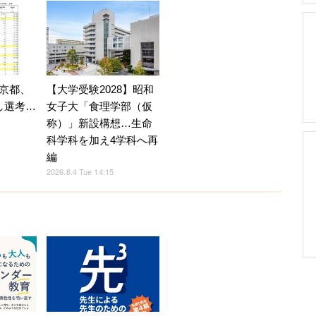
京都、
【大学受験2028】昭和
し選考…
女子大「食理学部（仮
称）」新設構想…生命
科学科を加え4学科へ再
編
2026.8.4 Tue 14:15