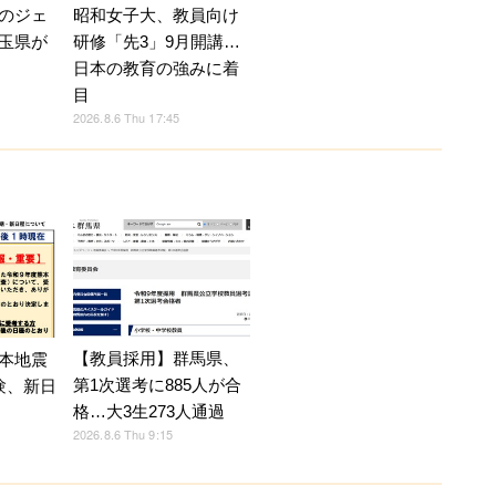
のジェ
昭和女子大、教員向け
玉県が
研修「先3」9月開講…
日本の教育の強みに着
目
2026.8.6 Thu 17:45
【教員採用】群馬県、
本地震
第1次選考に885人が合
験、新日
格…大3生273人通過
2026.8.6 Thu 9:15