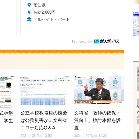
愛知県
時給2,000円
アルバイト・パート
Sponsored by
公立学校教職員の感染
文科省「教師の確保・
式や懇
は公務災害か…文科省
質向上」検討本部を設
…学生
コロナ対応Q＆A
置
2021.1.26 Tue 12:50
2021.1.20 Wed 11:20