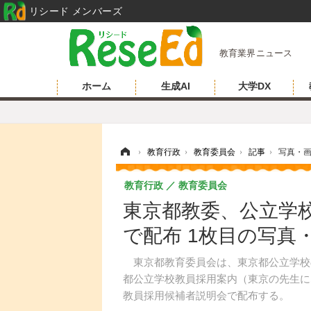
リシード メンバーズ
教育業界ニュース
ホーム
生成AI
大学DX
ホーム
›
教育行政
›
教育委員会
›
記事
›
写真・
教育行政
教育委員会
東京都教委、公立学
で配布 1枚目の写真
東京都教育委員会は、東京都公立学校の
都公立学校教員採用案内（東京の先生に
教員採用候補者説明会で配布する。