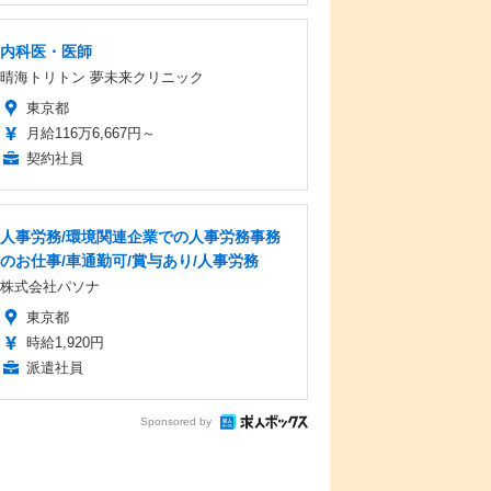
内科医・医師
晴海トリトン 夢未来クリニック
東京都
月給116万6,667円～
契約社員
人事労務/環境関連企業での人事労務事務
のお仕事/車通勤可/賞与あり/人事労務
株式会社パソナ
東京都
時給1,920円
派遣社員
Sponsored by