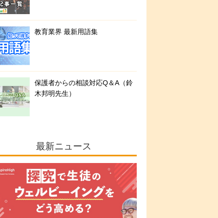
教育業界 最新用語集
保護者からの相談対応Q＆A（鈴
木邦明先生）
最新ニュース