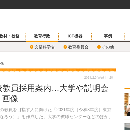
教材・校務
教育行政
ICT機器
事例
文部科学省
教育委員会
その他
画像
2021.2.3 Wed 14:20
校教員採用案内…大学や説明会
・画像
教員を目指す人に向けた「2021年度（令和3年度）東京
なろう）」を作成した。大学の教職センターなどのほか、