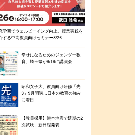
究学習でウェルビーイング向上、授業実践を
介する中高教員向けセミナー8/26
幸せになるためのジェンダー教
育、埼玉県が9/19に講演会
昭和女子大、教員向け研修「先
3」9月開講…日本の教育の強み
に着目
【教員採用】熊本地震で延期の2
次試験、新日程発表