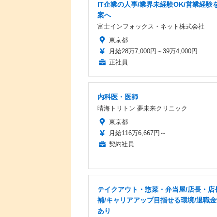
IT企業の人事/業界未経験OK/営業経験を
案へ
富士インフォックス・ネット株式会社
東京都
月給28万7,000円～39万4,000円
正社員
内科医・医師
晴海トリトン 夢未来クリニック
東京都
月給116万6,667円～
契約社員
テイクアウト・惣菜・弁当屋/店長・店
補/キャリアアップ目指せる環境/退職
あり