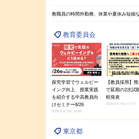
教職員の時間外勤務、休業や夏休み短縮
教育委員会
探究学習でウェルビー
【教員採用】熊
イング向上、授業実践
で延期の2次試
を紹介する中高教員向
程発表
2026.8.6 Thu 17:15
けセミナー8/26
2026.8.6 Thu 18:45
東京都