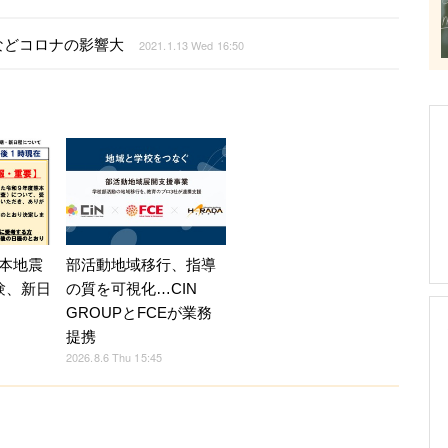
などコロナの影響大
2021.1.13 Wed 16:50
部活動地域移行、指導
本地震
の質を可視化…CIN
験、新日
GROUPとFCEが業務
提携
2026.8.6 Thu 15:45