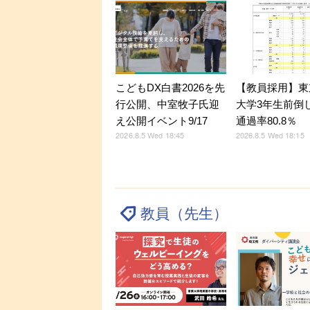
こどもDX白書2026を先
【教員採用】東
行公開、中室牧子氏迎
大学3年生前倒
え公開イベント9/17
通過率80.8％
2026.8.5 Wed 18:45
2026.8.5 Wed 18:15
教員（先生）