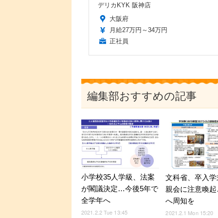
デリカKYK 阪神店
大阪府
月給27万円～34万円
正社員
編集部おすすめの記事
小学校35人学級、法案
文科省、卒入学
が閣議決定…今後5年で
親会に注意喚起
全学年へ
へ周知を
2021.2.2 Tue 13:45
2021.2.1 Mon 15:20