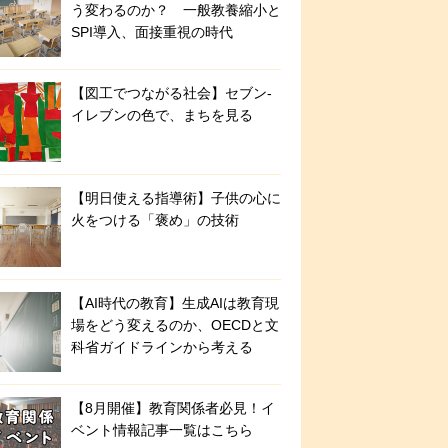
う変わるのか？ 一般教養縮小と
SPI導入、面接重視の時代
【図工でつながる社会】セブン‐
イレブンの色で、まちを見る
【明日使える指導術】子供の心に
火をつける「褒め」の技術
【AI時代の教育】生成AIは教育現
場をどう変えるのか、OECDと文
科省ガイドラインから考える
【8月開催】教育関係者必見！イ
ベント情報記事一覧はこちら