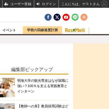
ユーザー登録
ログイン
こんにちは、ゲストさん
学校の回線速度計測
イベント
編集部ピックアップ
明海大学の観光専攻はなぜ就職に
強い？100％を支える実践教育と
インターン
【教師への扉】教員採用試験はど