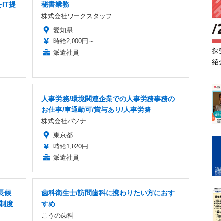
IT提
秘書業務
株式会社ワークスタッフ
愛知県
時給2,000円～
探
派遣社員
紹
人事労務/環境関連企業での人事労務事務の
お仕事/車通勤可/賞与あり/人事労務
株式会社パソナ
東京都
時給1,920円
派遣社員
長候
歯科衛生士/訪問歯科に携わりたい方におす
金制度
すめ
こうの歯科