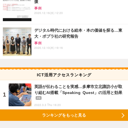
援
事例
2020.12.16(水) 12:20
デジタル時代における絵本・本の価値を探る…東
大・ポプラ社の研究報告
事例
2020.12.10(木) 19:16
ICT活用アクセスランキング
英語が伝わることを実感…多摩市立北諏訪小が取
り組むAI搭載「Speaking Quest」の活用と効果
PR
2022.3.3 Thu 16:20
ランキングをもっと見る