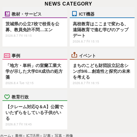
NEWS CATEGORY
教材・サービス
ICT機器
茨城県の公立7校で校長を公
高校教育はここまで変わる、
募、教員免許不問…エン
遠隔教育で進む学びのアップ
デート
2026.8.7 Fri 19:15
2026.8.7 Fri 15:15
事例
イベント
「地方・単科」の室蘭工業大
まちのこども財団設立記念シ
学が示した大学DX成功の処方
ンポ9/6…創造性と探究の未来
箋
を考える
2026.8.4 Tue 12:15
2026.8.7 Fri 16:15
教育行政
【クレーム対応Q＆A】公園で
いたずらをしている子供がい
る
2026.8.7 Fri 19:45
ホーム
›
事例
›
ICT活用
›
記事
›
写真・画像