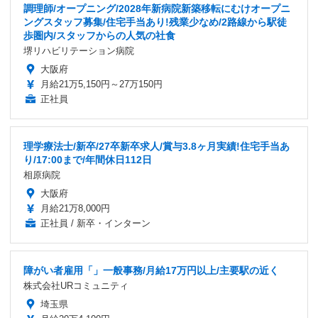
調理師/オープニング/2028年新病院新築移転にむけオープニ
ングスタッフ募集/住宅手当あり!残業少なめ/2路線から駅徒
歩圏内/スタッフからの人気の社食
堺リハビリテーション病院
大阪府
月給21万5,150円～27万150円
正社員
理学療法士/新卒/27卒新卒求人/賞与3.8ヶ月実績!住宅手当あ
り/17:00まで/年間休日112日
相原病院
大阪府
月給21万8,000円
正社員 / 新卒・インターン
障がい者雇用「」一般事務/月給17万円以上/主要駅の近く
株式会社URコミュニティ
埼玉県