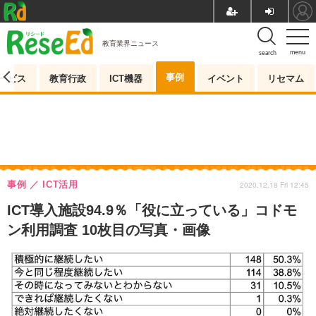
教育業界ニュース
menu
search
事例
ービス
教育行政
ICT機器
イベント
リセマム
事例
ICT活用
2020.12.18 Fri 12:45
ICT導入施設94.9％「役に立っている」コドモ
ン利用調査 10枚目の写真・画像