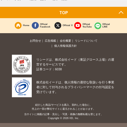
TOP
Official
Official
Official
Home
Official X
Facebook
YouTube
LINE
お問合せ
広告掲載
会社概要
リシードについて
個人情報保護方針
リシードは、株式会社イード（東証グロース上場）の運
営するサービスです。
証券コード：6038
株式会社イードは、個人情報の適切な取扱いを行う事業
者に対して付与されるプライバシーマークの付与認定を
受けています。
紹介した商品/サービスを購入、契約した場合に、
売上の一部が弊社サイトに還元されることがあります。
当サイトに掲載の記事・見出し・写真・画像の無断転載を禁じます。
Copyright © 2026 IID, Inc.