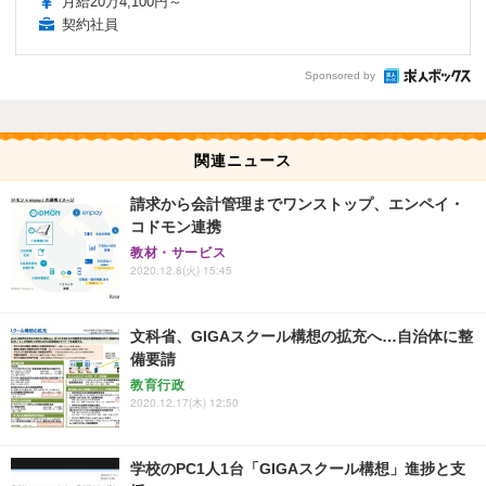
月給20万4,100円～
契約社員
Sponsored by
関連ニュース
請求から会計管理までワンストップ、エンペイ・
コドモン連携
教材・サービス
2020.12.8(火) 15:45
文科省、GIGAスクール構想の拡充へ…自治体に整
備要請
教育行政
2020.12.17(木) 12:50
学校のPC1人1台「GIGAスクール構想」進捗と支