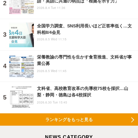
語・英語に共通の弱点は「根拠を示す力」
2026.8.4 Tue 11:36
全国学力調査、SNS利用長いほど正答率低く…文
科相8/4会見
2026.8.5 Wed 11:15
栄養教諭の専門性を生かす食育推進、文科省が事
業公募
2026.8.5 Wed 11:45
文科省、高校教育改革の先導校75校を採択…山
梨・静岡・徳島は各4校採択
2026.6.30 Tue 15:45
ランキングをもっと見る
NEWS CATEGORY