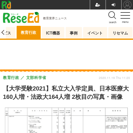
教育業界ニュース
menu
search
教育行政
ービス
ICT機器
事例
イベント
リセマム
教育行政
文部科学省
2020.11.19 Thu 11:20
【大学受験2021】私立大入学定員、日本医療大
160人増・法政大164人増 2枚目の写真・画像