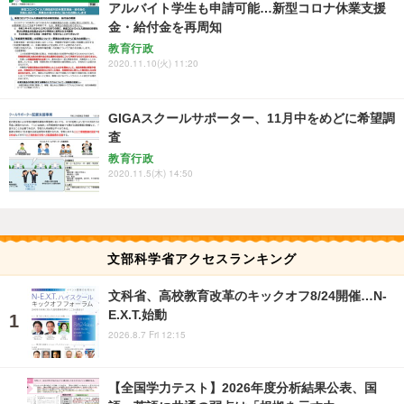
アルバイト学生も申請可能…新型コロナ休業支援
金・給付金を再周知
教育行政
2020.11.10(火) 11:20
GIGAスクールサポーター、11月中をめどに希望調
査
教育行政
2020.11.5(木) 14:50
文部科学省アクセスランキング
文科省、高校教育改革のキックオフ8/24開催…N-
E.X.T.始動
2026.8.7 Fri 12:15
【全国学力テスト】2026年度分析結果公表、国