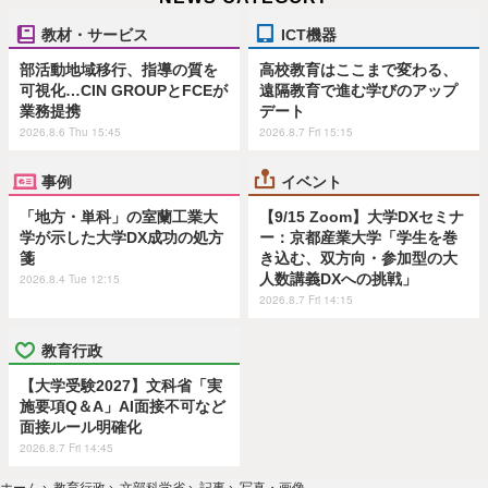
教材・サービス
ICT機器
部活動地域移行、指導の質を
高校教育はここまで変わる、
可視化…CIN GROUPとFCEが
遠隔教育で進む学びのアップ
業務提携
デート
2026.8.6 Thu 15:45
2026.8.7 Fri 15:15
事例
イベント
「地方・単科」の室蘭工業大
【9/15 Zoom】大学DXセミナ
学が示した大学DX成功の処方
ー：京都産業大学「学生を巻
箋
き込む、双方向・参加型の大
人数講義DXへの挑戦」
2026.8.4 Tue 12:15
2026.8.7 Fri 14:15
教育行政
【大学受験2027】文科省「実
施要項Q＆A」AI面接不可など
面接ルール明確化
2026.8.7 Fri 14:45
ホーム
›
教育行政
›
文部科学省
›
記事
›