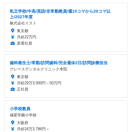
私立学校/中高/英語/非常勤教員/週10コマから20コマ以
上/2027年度
株式会社イスト
東京都
月給22万円
派遣社員
歯科衛生士/常勤/訪問歯科/完全週休2日/訪問診療担当
グレースデンタルクリニック本院
東京都
月給29万3,000円～50万円
正社員
小学校教員
城星学園小学校
大阪府
月給24万3,786円～