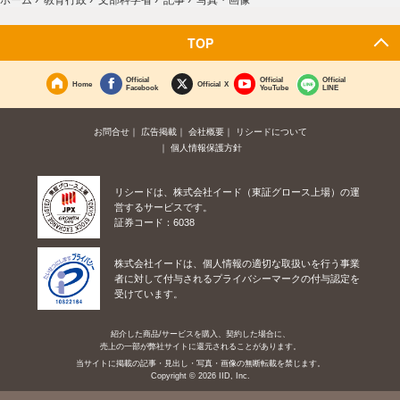
写真・画像
TOP
Official
Official
Official
Home
Official X
Facebook
YouTube
LINE
お問合せ
広告掲載
会社概要
リシードについて
個人情報保護方針
リシードは、株式会社イード（東証グロース上場）の運
営するサービスです。
証券コード：6038
株式会社イードは、個人情報の適切な取扱いを行う事業
者に対して付与されるプライバシーマークの付与認定を
受けています。
紹介した商品/サービスを購入、契約した場合に、
売上の一部が弊社サイトに還元されることがあります。
当サイトに掲載の記事・見出し・写真・画像の無断転載を禁じます。
Copyright © 2026 IID, Inc.