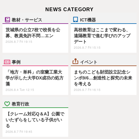
NEWS CATEGORY
教材・サービス
ICT機器
茨城県の公立7校で校長を公
高校教育はここまで変わる、
募、教員免許不問…エン
遠隔教育で進む学びのアップ
デート
2026.8.7 Fri 19:15
2026.8.7 Fri 15:15
事例
イベント
「地方・単科」の室蘭工業大
まちのこども財団設立記念シ
学が示した大学DX成功の処方
ンポ9/6…創造性と探究の未来
箋
を考える
2026.8.4 Tue 12:15
2026.8.7 Fri 16:15
教育行政
【クレーム対応Q＆A】公園で
いたずらをしている子供がい
る
2026.8.7 Fri 19:45