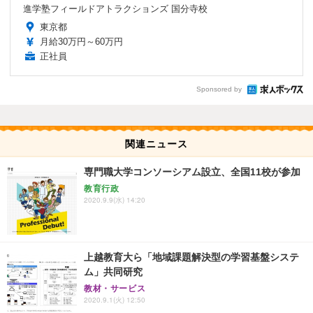
進学塾フィールドアトラクションズ 国分寺校
東京都
月給30万円～60万円
正社員
Sponsored by
関連ニュース
専門職大学コンソーシアム設立、全国11校が参加
教育行政
2020.9.9(水) 14:20
上越教育大ら「地域課題解決型の学習基盤システ
ム」共同研究
教材・サービス
2020.9.1(火) 12:50