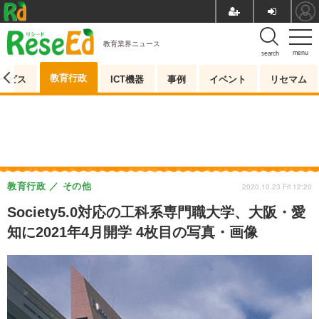
教育業界ニュース
menu
search
教育行政
ービス
ICT機器
事例
イベント
リセマム
教育行政
その他
2020.10.23 Fri 12:20
Society5.0対応の工科系専門職大学、大阪・愛
知に2021年4月開学 4枚目の写真・画像