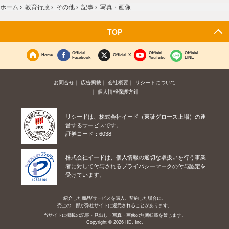
ホーム
›
教育行政
›
その他
›
記事
›
写真・画像
TOP
Official
Official
Official
Home
Official X
Facebook
YouTube
LINE
お問合せ
広告掲載
会社概要
リシードについて
個人情報保護方針
リシードは、株式会社イード（東証グロース上場）の運
営するサービスです。
証券コード：6038
株式会社イードは、個人情報の適切な取扱いを行う事業
者に対して付与されるプライバシーマークの付与認定を
受けています。
紹介した商品/サービスを購入、契約した場合に、
売上の一部が弊社サイトに還元されることがあります。
当サイトに掲載の記事・見出し・写真・画像の無断転載を禁じます。
Copyright © 2026 IID, Inc.