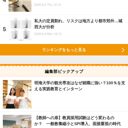
2026.8.6 Thu 13:15
私大の定員割れ、リスクは地方より都市郊外…城
西大が分析
2026.6.8 Mon 18:15
ランキングをもっと見る
編集部ピックアップ
明海大学の観光専攻はなぜ就職に強い？100％を支
える実践教育とインターン
【教師への扉】教員採用試験はどう変わるの
か？ 一般教養縮小とSPI導入、面接重視の時代