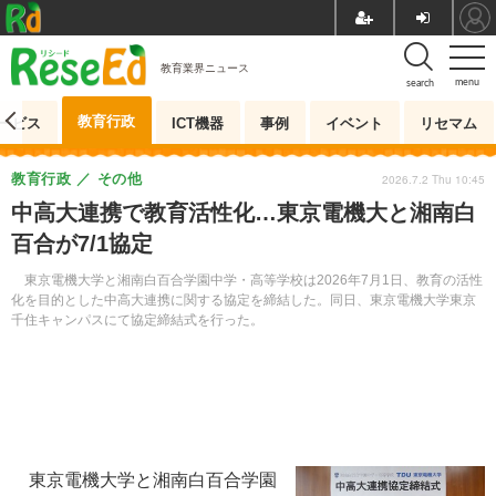
教育業界ニュース
menu
search
教育行政
ービス
ICT機器
事例
イベント
リセマム
教育行政
その他
2026.7.2 Thu 10:45
中高大連携で教育活性化…東京電機大と湘南白
百合が7/1協定
東京電機大学と湘南白百合学園中学・高等学校は2026年7月1日、教育の活性
化を目的とした中高大連携に関する協定を締結した。同日、東京電機大学東京
千住キャンパスにて協定締結式を行った。
東京電機大学と湘南白百合学園