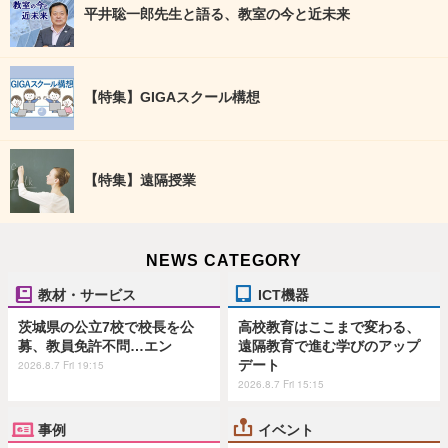
平井聡一郎先生と語る、教室の今と近未来
【特集】GIGAスクール構想
【特集】遠隔授業
NEWS CATEGORY
教材・サービス
ICT機器
茨城県の公立7校で校長を公
高校教育はここまで変わる、
募、教員免許不問…エン
遠隔教育で進む学びのアップ
デート
2026.8.7 Fri 19:15
2026.8.7 Fri 15:15
事例
イベント