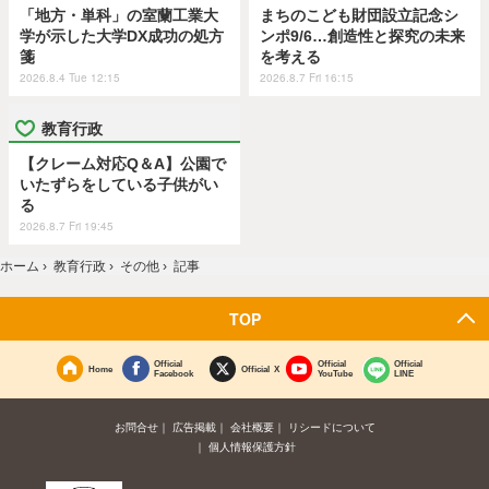
「地方・単科」の室蘭工業大
まちのこども財団設立記念シ
学が示した大学DX成功の処方
ンポ9/6…創造性と探究の未来
箋
を考える
2026.8.4 Tue 12:15
2026.8.7 Fri 16:15
教育行政
【クレーム対応Q＆A】公園で
いたずらをしている子供がい
る
2026.8.7 Fri 19:45
ホーム
›
教育行政
›
その他
›
記事
TOP
Official
Official
Official
Home
Official X
Facebook
YouTube
LINE
お問合せ
広告掲載
会社概要
リシードについて
個人情報保護方針