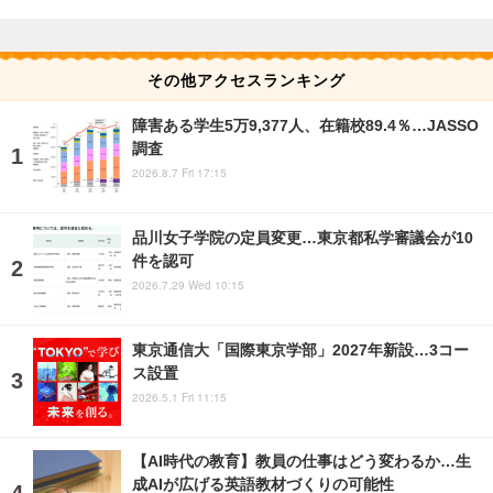
その他アクセスランキング
障害ある学生5万9,377人、在籍校89.4％…JASSO
調査
2026.8.7 Fri 17:15
品川女子学院の定員変更…東京都私学審議会が10
件を認可
2026.7.29 Wed 10:15
東京通信大「国際東京学部」2027年新設…3コー
ス設置
2026.5.1 Fri 11:15
【AI時代の教育】教員の仕事はどう変わるか…生
成AIが広げる英語教材づくりの可能性