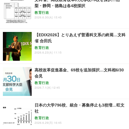
梨・静岡・徳島は各4校採択
教育行政
2026.6.30(火) 15:45
【EDIX2026】とりあえず普通科文系の終焉…文科
省 合田氏
教育行政
2026.6.23(火) 11:15
高校改革促進基金、69校を追加採択…文科相6/30
会見
教育行政
2026.7.1(水) 12:45
日本の大学796校、統合・募集停止も3校増…旺文
社
教育行政
2026.6.29(月) 16:45