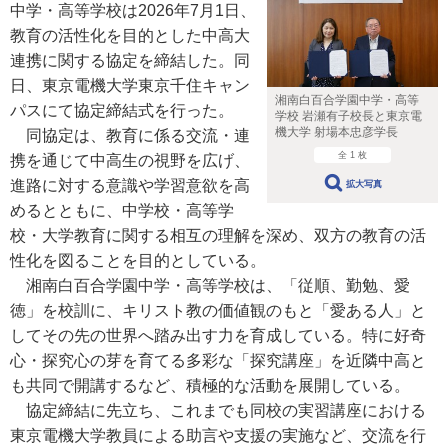
中学・高等学校は2026年7月1日、
教育の活性化を目的とした中高大
連携に関する協定を締結した。同
日、東京電機大学東京千住キャン
湘南白百合学園中学・高等
パスにて協定締結式を行った。
学校 岩瀬有子校長と東京電
機大学 射場本忠彦学長
同協定は、教育に係る交流・連
全 1 枚
携を通じて中高生の視野を広げ、
進路に対する意識や学習意欲を高
拡大写真
めるとともに、中学校・高等学
校・大学教育に関する相互の理解を深め、双方の教育の活
性化を図ることを目的としている。
湘南白百合学園中学・高等学校は、「従順、勤勉、愛
徳」を校訓に、キリスト教の価値観のもと「愛ある人」と
してその先の世界へ踏み出す力を育成している。特に好奇
心・探究心の芽を育てる多彩な「探究講座」を近隣中高と
も共同で開講するなど、積極的な活動を展開している。
協定締結に先立ち、これまでも同校の実習講座における
東京電機大学教員による助言や支援の実施など、交流を行