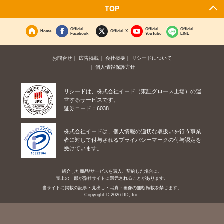
TOP
Official
Official
Official
Home
Official X
Facebook
YouTube
LINE
お問合せ
広告掲載
会社概要
リシードについて
個人情報保護方針
リシードは、株式会社イード（東証グロース上場）の運
営するサービスです。
証券コード：6038
株式会社イードは、個人情報の適切な取扱いを行う事業
者に対して付与されるプライバシーマークの付与認定を
受けています。
紹介した商品/サービスを購入、契約した場合に、
売上の一部が弊社サイトに還元されることがあります。
当サイトに掲載の記事・見出し・写真・画像の無断転載を禁じます。
Copyright © 2026 IID, Inc.