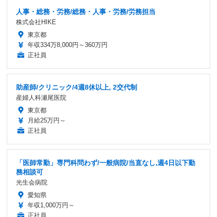
人事・総務・労務/総務・人事・労務/労務担当
株式会社HIKE
東京都
年収334万8,000円～360万円
正社員
助産師/クリニック/4週8休以上, 2交代制
産婦人科瀬尾医院
東京都
月給25万円～
正社員
「医師常勤」専門科問わず/一般病院/当直なし,週4日以下勤
務相談可
光生会病院
愛知県
年収1,000万円～
正社員