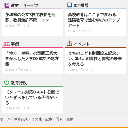
教材・サービス
ICT機器
茨城県の公立7校で校長を公
高校教育はここまで変わる、
募、教員免許不問…エン
遠隔教育で進む学びのアップ
デート
2026.8.7 Fri 19:15
2026.8.7 Fri 15:15
事例
イベント
「地方・単科」の室蘭工業大
まちのこども財団設立記念シ
学が示した大学DX成功の処方
ンポ9/6…創造性と探究の未来
箋
を考える
2026.8.4 Tue 12:15
2026.8.7 Fri 16:15
教育行政
【クレーム対応Q＆A】公園で
いたずらをしている子供がい
る
2026.8.7 Fri 19:45
ホーム
›
教育行政
›
その他
›
記事
›
写真・画像