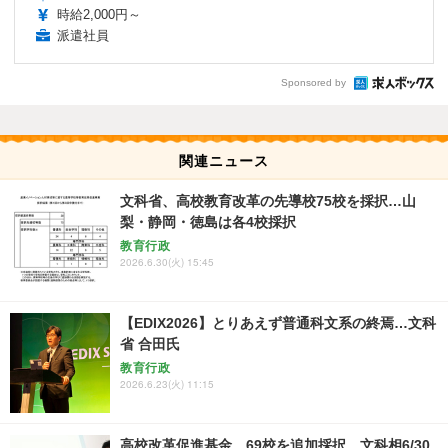
時給2,000円～
派遣社員
Sponsored by
関連ニュース
文科省、高校教育改革の先導校75校を採択…山
梨・静岡・徳島は各4校採択
教育行政
2026.6.30(火) 15:45
【EDIX2026】とりあえず普通科文系の終焉…文科
省 合田氏
教育行政
2026.6.23(火) 11:15
高校改革促進基金、69校を追加採択…文科相6/30