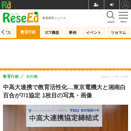
教育業界ニュース
menu
search
教育行政
ービス
ICT機器
事例
イベント
リセマム
教育行政
その他
2026.7.2 Thu 10:45
中高大連携で教育活性化…東京電機大と湘南白
百合が7/1協定 1枚目の写真・画像