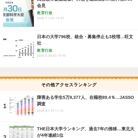
会見
教育行政
2026.7.1(水) 12:45
日本の大学796校、統合・募集停止も3校増…旺文
社
教育行政
2026.6.29(月) 16:45
その他アクセスランキング
障害ある学生5万9,377人、在籍校89.4％…JASSO
調査
2026.8.7 Fri 17:15
THE日本大学ランキング、過去7年の推移…東北大
が4年連続1位