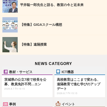
平井聡一郎先生と語る、教室の今と近未来
【特集】GIGAスクール構想
【特集】遠隔授業
NEWS CATEGORY
教材・サービス
ICT機器
茨城県の公立7校で校長を公
高校教育はここまで変わる、
募、教員免許不問…エン
遠隔教育で進む学びのアップ
デート
2026.8.7 Fri 19:15
2026.8.7 Fri 15:15
事例
イベント