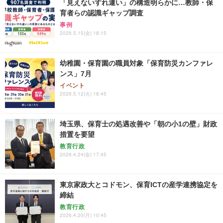
「見えないすれ違い」の構造明らかに…教師・保
育者らの認識ギャップ調査
事例
2026.5.15(金) 18:15
幼稚園・保育園の職員対象「保育防災カンファレ
ンス」7月
イベント
2026.5.12(火) 18:45
埼玉県、保育士の処遇改善や「朝の小1の壁」財政
措置を要望
教育行政
2026.4.24(金) 17:45
東京家政大とコドモン、保育ICTの産学連携協定を
締結
教育行政
2026.4.20(月) 10:45