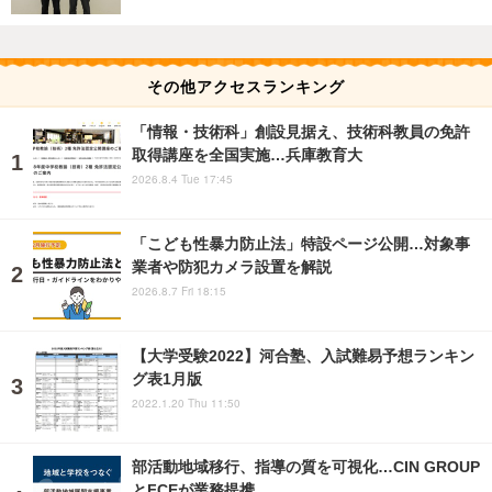
その他アクセスランキング
「情報・技術科」創設見据え、技術科教員の免許
取得講座を全国実施…兵庫教育大
2026.8.4 Tue 17:45
「こども性暴力防止法」特設ページ公開…対象事
業者や防犯カメラ設置を解説
2026.8.7 Fri 18:15
【大学受験2022】河合塾、入試難易予想ランキン
グ表1月版
2022.1.20 Thu 11:50
部活動地域移行、指導の質を可視化…CIN GROUP
とFCEが業務提携