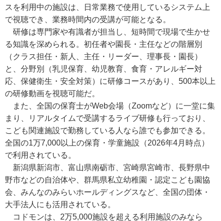
スを利用中の施設は、日常業務で使用しているシステム上
で視聴でき、業務時間内の受講が可能となる。
研修は専門家や有識者が担当し、短時間で現場で生かせ
る知識を深められる。初任者や園長・主任などの階層別
（クラス担任・新人、主任・リーダー、理事長・園長）
と、分野別（乳児保育、幼児教育、食育・アレルギー対
応、保健衛生・安全対策）に研修コースがあり、500本以上
の研修動画を視聴可能だ。
また、全国の保育士がWeb会場（Zoomなど）に一堂に集
まり、リアルタイムで受講するライブ研修も行っており、
こども関連施設で勤務している人なら誰でも参加できる。
全国の1万7,000以上の保育・学童施設（2026年4月時点）
で利用されている。
新潟県新潟市、富山県南砺市、宮崎県宮崎市、長野県中
野市などの自治体や、群馬県私立幼稚園・認定こども園協
会、みんなのみらいホールディングスなど、全国の団体・
大手法人にも活用されている。
コドモンは、2万5,000施設を超える利用施設のみなら