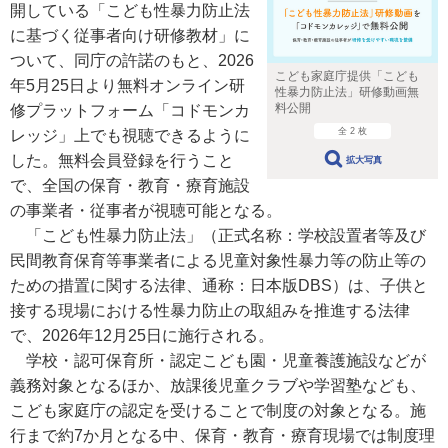
開している「こども性暴力防止法
に基づく従事者向け研修教材」に
ついて、同庁の許諾のもと、2026
こども家庭庁提供「こども
年5月25日より無料オンライン研
性暴力防止法」研修動画無
料公開
修プラットフォーム「コドモンカ
全 2 枚
レッジ」上でも視聴できるように
した。無料会員登録を行うこと
拡大写真
で、全国の保育・教育・療育施設
の事業者・従事者が視聴可能となる。
「こども性暴力防止法」（正式名称：学校設置者等及び
民間教育保育等事業者による児童対象性暴力等の防止等の
ための措置に関する法律、通称：日本版DBS）は、子供と
接する現場における性暴力防止の取組みを推進する法律
で、2026年12月25日に施行される。
学校・認可保育所・認定こども園・児童養護施設などが
義務対象となるほか、放課後児童クラブや学習塾なども、
こども家庭庁の認定を受けることで制度の対象となる。施
行まで約7か月となる中、保育・教育・療育現場では制度理