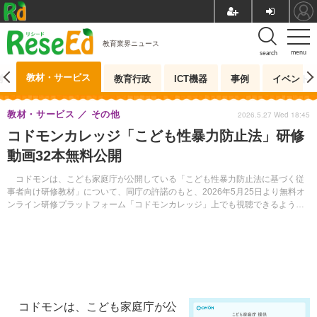
教育業界ニュース
menu
search
教材・サービス
測
教育行政
ICT機器
事例
イベント
教材・サービス
その他
2026.5.27 Wed 18:45
コドモンカレッジ「こども性暴力防止法」研修
動画32本無料公開
コドモンは、こども家庭庁が公開している「こども性暴力防止法に基づく従
事者向け研修教材」について、同庁の許諾のもと、2026年5月25日より無料オ
ンライン研修プラットフォーム「コドモンカレッジ」上でも視聴できるように
した。
コドモンは、こども家庭庁が公