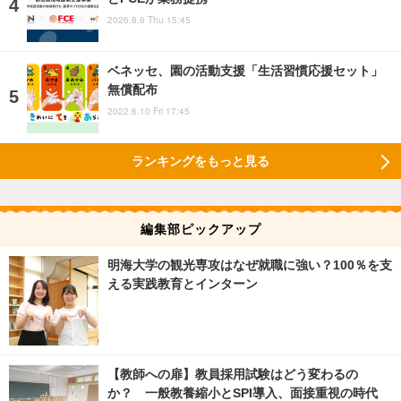
2026.8.6 Thu 15:45
ベネッセ、園の活動支援「生活習慣応援セット」
無償配布
2022.6.10 Fri 17:45
ランキングをもっと見る
編集部ピックアップ
明海大学の観光専攻はなぜ就職に強い？100％を支
える実践教育とインターン
【教師への扉】教員採用試験はどう変わるの
か？ 一般教養縮小とSPI導入、面接重視の時代