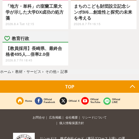
「地方・単科」の室蘭工業大
まちのこども財団設立記念シ
学が示した大学DX成功の処方
ンポ9/6…創造性と探究の未来
箋
を考える
2026.8.4 Tue 12:15
2026.8.7 Fri 16:15
教育行政
【教員採用】長崎県、最終合
格者495人…倍率2.0倍
2026.8.7 Fri 18:45
ホーム
›
教材・サービス
›
その他
›
記事
TOP
Official
Official
Official
Home
Official X
Facebook
YouTube
LINE
お問合せ
広告掲載
会社概要
リシードについて
個人情報保護方針
リシードは、株式会社イード（東証グロース上場）の運