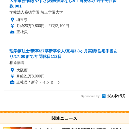
大学事務/働きやすさ抜群/残業なし&土日祝休み 若手男性多
数 001
学校法人峯徳学園 埼玉学園大学
埼玉県
月給23万9,800円～27万2,100円
正社員
理学療法士/新卒/27卒新卒求人/賞与3.8ヶ月実績!住宅手当あ
り/17:00まで/年間休日112日
相原病院
大阪府
月給21万8,000円
正社員 / 新卒・インターン
Sponsored by
関連ニュース