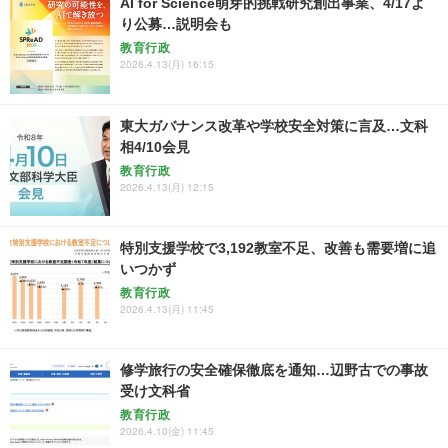
AI for Science萌芽的挑戦研究創出事業、4/17よ
り公募…説明会も
教育行政
2026.4.13(月) 16:15
東大ガバナンス改革や学校安全対策に言及…文科
相4/10会見
教育行政
2026.4.13(月) 12:15
特別支援学校で3,192教室不足、改善も需要増に追
いつかず
教育行政
2026.4.13(月) 11:45
修学旅行の安全確保徹底を通知…辺野古での事故
受け文科省
教育行政
2026.4.10(金) 11:45