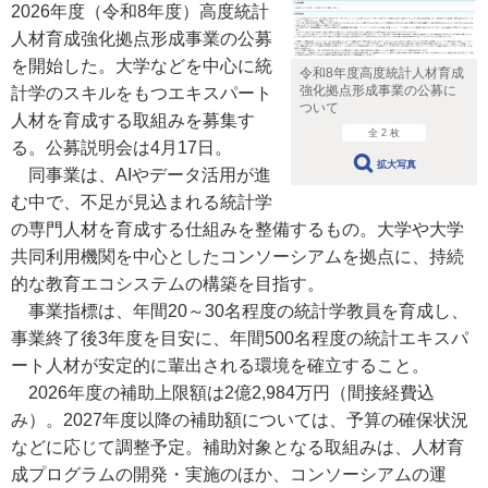
2026年度（令和8年度）高度統計
人材育成強化拠点形成事業の公募
を開始した。大学などを中心に統
令和8年度高度統計人材育成
強化拠点形成事業の公募に
計学のスキルをもつエキスパート
ついて
人材を育成する取組みを募集す
全 2 枚
る。公募説明会は4月17日。
拡大写真
同事業は、AIやデータ活用が進
む中で、不足が見込まれる統計学
の専門人材を育成する仕組みを整備するもの。大学や大学
共同利用機関を中心としたコンソーシアムを拠点に、持続
的な教育エコシステムの構築を目指す。
事業指標は、年間20～30名程度の統計学教員を育成し、
事業終了後3年度を目安に、年間500名程度の統計エキスパ
ート人材が安定的に輩出される環境を確立すること。
2026年度の補助上限額は2億2,984万円（間接経費込
み）。2027年度以降の補助額については、予算の確保状況
などに応じて調整予定。補助対象となる取組みは、人材育
成プログラムの開発・実施のほか、コンソーシアムの運