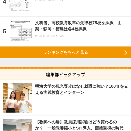
文科省、高校教育改革の先導校75校を採択…山
梨・静岡・徳島は各4校採択
2026.6.30 Tue 15:45
ランキングをもっと見る
編集部ピックアップ
明海大学の観光専攻はなぜ就職に強い？100％を支
える実践教育とインターン
【教師への扉】教員採用試験はどう変わるの
か？ 一般教養縮小とSPI導入、面接重視の時代