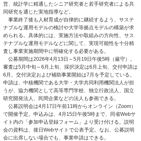
営、統計学に精通したシニア研究者と若手研究者による共
同研究を通じた実地指導など。
事業終了後も人材育成が自律的に継続するよう、サステ
ナブルな運用モデルの検討や大学等拠点モデルの構築が求
められる。具体的には、実施方法や取組みの方向性、サス
テナブルな運用モデルなどに関して、実現可能性を十分精
査し事業実施期間中に明確化する必要がある。
公募期間は2026年4月13日～5月19日午後5時（厳守）。
審査は5月中旬～6月上旬、採択決定は6月上旬、交付申請は
6月。交付決定および補助事業開始は7月を予定している。
申請は、中核機関である大学・大学共同利用機関法人が担
うが、協力機関として高等専門学校、独立行政法人、国立
研究開発法人、民間企業などの法人も参画できる。
公募説明会は4月17日午前11時からオンライン（Zoom）
で開催予定。申込みは、4月15日午後5時まで、同省Webサ
イト内の「参加申込登録フォーム」より受け付ける。説明
会の資料は、後日Webサイトで公表予定。なお、公募説明
会に出席しない場合でも、事業申請はできる。