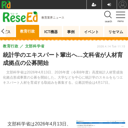
教育業界ニュース
menu
search
教育行政
ービス
ICT機器
事例
イベント
リセマム
教育行政
文部科学省
2026.4.14 Tue 11:15
統計学のエキスパート輩出へ…文科省が人材育
成拠点の公募開始
文部科学省は2026年4月13日、2026年度（令和8年度）高度統計人材育成強
化拠点形成事業の公募を開始した。大学などを中心に統計学のスキルをもつエ
キスパート人材を育成する取組みを募集する。公募説明会は4月17日。
文部科学省は2026年4月13日、