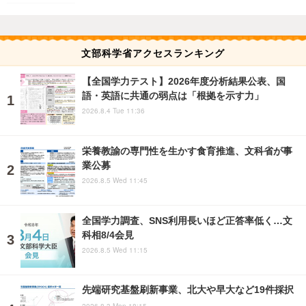
文部科学省アクセスランキング
【全国学力テスト】2026年度分析結果公表、国
語・英語に共通の弱点は「根拠を示す力」
2026.8.4 Tue 11:36
栄養教諭の専門性を生かす食育推進、文科省が事
業公募
2026.8.5 Wed 11:45
全国学力調査、SNS利用長いほど正答率低く…文
科相8/4会見
2026.8.5 Wed 11:15
先端研究基盤刷新事業、北大や早大など19件採択
2026.8.3 Mon 18:15