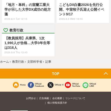
「地方・単科」の室蘭工業大
こどもDX白書2026を先行公
学が示した大学DX成功の処方
開、中室牧子氏迎え公開イベ
箋
ント9/17
2026.8.4 Tue 12:15
2026.8.5 Wed 18:45
教育行政
【教員採用】兵庫県、1次
1,990人が合格…大学3年生等
は316人
2026.8.6 Thu 13:45
ホーム
›
教育行政
›
文部科学省
›
記事
TOP
Official
Official
Official
Home
Official X
Facebook
YouTube
LINE
お問合せ
広告掲載
会社概要
リシードについて
個人情報保護方針