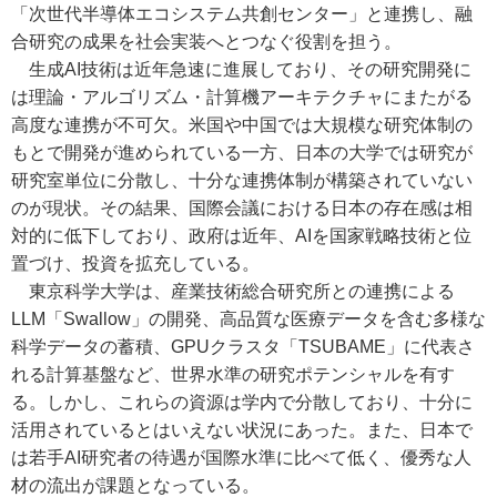
「次世代半導体エコシステム共創センター」と連携し、融
合研究の成果を社会実装へとつなぐ役割を担う。
生成AI技術は近年急速に進展しており、その研究開発に
は理論・アルゴリズム・計算機アーキテクチャにまたがる
高度な連携が不可欠。米国や中国では大規模な研究体制の
もとで開発が進められている一方、日本の大学では研究が
研究室単位に分散し、十分な連携体制が構築されていない
のが現状。その結果、国際会議における日本の存在感は相
対的に低下しており、政府は近年、AIを国家戦略技術と位
置づけ、投資を拡充している。
東京科学大学は、産業技術総合研究所との連携による
LLM「Swallow」の開発、高品質な医療データを含む多様な
科学データの蓄積、GPUクラスタ「TSUBAME」に代表さ
れる計算基盤など、世界水準の研究ポテンシャルを有す
る。しかし、これらの資源は学内で分散しており、十分に
活用されているとはいえない状況にあった。また、日本で
は若手AI研究者の待遇が国際水準に比べて低く、優秀な人
材の流出が課題となっている。