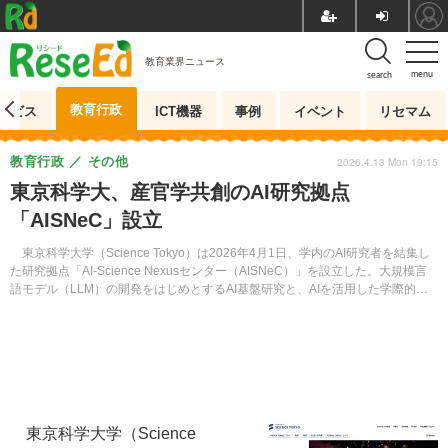
教育業界ニュース
menu
search
教育行政
ービス
ICT機器
事例
イベント
リセマム
教育行政
その他
2026.4.13 Mon 19:15
東京科学大、産官学共創のAI研究拠点
「AISNeC」設立
東京科学大学（Science Tokyo）は2026年4月1日、学内のAI研究者を結集し
た研究拠点「AI-Science Nexusセンター（AISNeC）」を設立した。大規模言
語モデル（LLM）の開発をはじめとするAI基盤研究と、AIを活用した学際的な
科学応用を一体的に推進する。
東京科学大学（Science