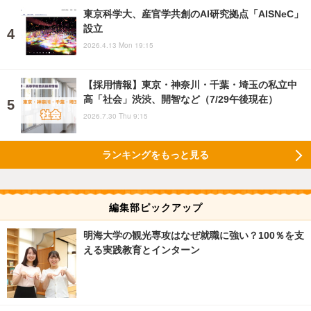
東京科学大、産官学共創のAI研究拠点「AISNeC」
設立
2026.4.13 Mon 19:15
【採用情報】東京・神奈川・千葉・埼玉の私立中
高「社会」渋渋、開智など（7/29午後現在）
2026.7.30 Thu 9:15
ランキングをもっと見る
編集部ピックアップ
明海大学の観光専攻はなぜ就職に強い？100％を支
える実践教育とインターン