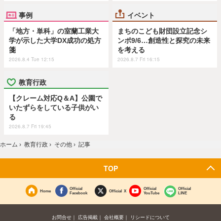
事例
イベント
「地方・単科」の室蘭工業大
まちのこども財団設立記念シ
学が示した大学DX成功の処方
ンポ9/6…創造性と探究の未来
箋
を考える
2026.8.4 Tue 12:15
2026.8.7 Fri 16:15
教育行政
【クレーム対応Q＆A】公園で
いたずらをしている子供がい
る
2026.8.7 Fri 19:45
ホーム
›
教育行政
›
その他
›
記事
TOP
Official
Official
Official
Home
Official X
Facebook
YouTube
LINE
お問合せ
広告掲載
会社概要
リシードについて