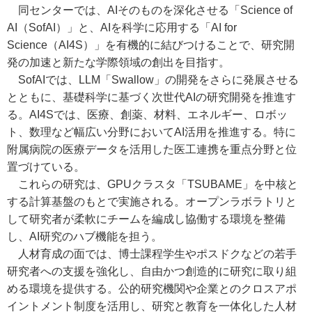
同センターでは、AIそのものを深化させる「Science of
AI（SofAI）」と、AIを科学に応用する「AI for
Science（AI4S）」を有機的に結びつけることで、研究開
発の加速と新たな学際領域の創出を目指す。
SofAIでは、LLM「Swallow」の開発をさらに発展させる
とともに、基礎科学に基づく次世代AIの研究開発を推進す
る。AI4Sでは、医療、創薬、材料、エネルギー、ロボッ
ト、数理など幅広い分野においてAI活用を推進する。特に
附属病院の医療データを活用した医工連携を重点分野と位
置づけている。
これらの研究は、GPUクラスタ「TSUBAME」を中核と
する計算基盤のもとで実施される。オープンラボラトリと
して研究者が柔軟にチームを編成し協働する環境を整備
し、AI研究のハブ機能を担う。
人材育成の面では、博士課程学生やポスドクなどの若手
研究者への支援を強化し、自由かつ創造的に研究に取り組
める環境を提供する。公的研究機関や企業とのクロスアポ
イントメント制度を活用し、研究と教育を一体化した人材