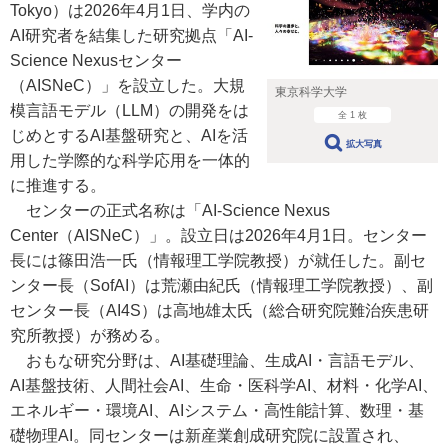
Tokyo）は2026年4月1日、学内の
AI研究者を結集した研究拠点「AI-
Science Nexusセンター
（AISNeC）」を設立した。大規
東京科学大学
模言語モデル（LLM）の開発をは
全 1 枚
じめとするAI基盤研究と、AIを活
拡大写真
用した学際的な科学応用を一体的
に推進する。
センターの正式名称は「AI-Science Nexus
Center（AISNeC）」。設立日は2026年4月1日。センター
長には篠田浩一氏（情報理工学院教授）が就任した。副セ
ンター長（SofAI）は荒瀬由紀氏（情報理工学院教授）、副
センター長（AI4S）は高地雄太氏（総合研究院難治疾患研
究所教授）が務める。
おもな研究分野は、AI基礎理論、生成AI・言語モデル、
AI基盤技術、人間社会AI、生命・医科学AI、材料・化学AI、
エネルギー・環境AI、AIシステム・高性能計算、数理・基
礎物理AI。同センターは新産業創成研究院に設置され、