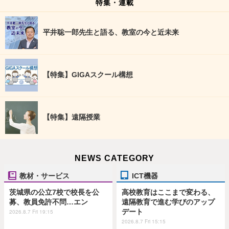
特集・連載
平井聡一郎先生と語る、教室の今と近未来
【特集】GIGAスクール構想
【特集】遠隔授業
NEWS CATEGORY
教材・サービス
ICT機器
茨城県の公立7校で校長を公
高校教育はここまで変わる、
募、教員免許不問…エン
遠隔教育で進む学びのアップ
デート
2026.8.7 Fri 19:15
2026.8.7 Fri 15:15