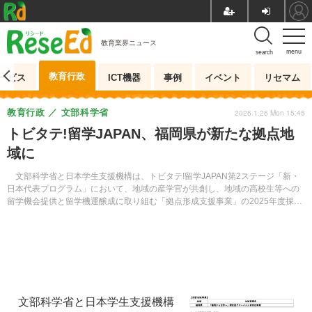
教育業界ニュース
menu
search
教育行政
ービス
ICT機器
事例
イベント
リセマム
教育行政
文部科学省
2026.1.26 Mon 15:45
トビタテ!留学JAPAN、福岡県が新たな拠点地
域に
文部科学省と日本学生支援機構は、トビタテ!留学JAPAN第2ステージ「新・
日本代表プログラム」において、地域の産学官が共創し、地域の高校生等への
留学機会提供と留学機運醸成に取り組む「拠点形成支援事業」の2025年度採用
地域として、福岡県を決定した。2025年度は群馬県、富山県、京都府、和歌山
県、徳島県に続き、福岡県が6番目の採用地域となる。
文部科学省と日本学生支援機構