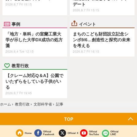
デート
2026.8.7 Fri 19:15
2026.8.7 Fri 15:15
事例
イベント
「地方・単科」の室蘭工業大
まちのこども財団設立記念シ
学が示した大学DX成功の処方
ンポ9/6…創造性と探究の未来
箋
を考える
2026.8.4 Tue 12:15
2026.8.7 Fri 16:15
教育行政
【クレーム対応Q＆A】公園で
いたずらをしている子供がい
る
2026.8.7 Fri 19:45
ホーム
›
教育行政
›
文部科学省
›
記事
TOP
Official
Official
Official
Home
Official X
Facebook
YouTube
LINE