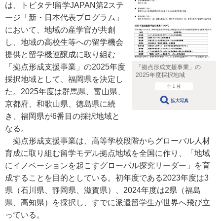
は、トビタテ!留学JAPAN第2ステ
ージ「新・日本代表プログラム」
において、地域の産学官が共創
し、地域の高校生等への留学機会
提供と留学機運醸成に取り組む
「拠点形成支援事業」の2025年度
「拠点形成支援事業」の
2025年度採択地域
採択地域として、福岡県を決定し
全 1 枚
た。2025年度は群馬県、富山県、
拡大写真
京都府、和歌山県、徳島県に続
き、福岡県が6番目の採択地域と
なる。
拠点形成支援事業は、高等学校段階からグローバル人材
育成に取り組む留学モデル拠点地域を全国に作り、「地域
にイノベーションを起こすグローバル探究リーダー」を育
成することを目的としている。初年度である2023年度は3
県（石川県、静岡県、滋賀県）、2024年度は2県（福島
県、高知県）を採択し、すでに派遣留学生が世界へ飛び立
っている。