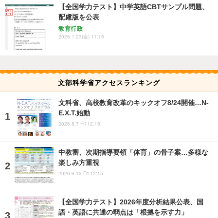
【全国学力テスト】中学英語CBTサンプル問題、
配慮版を公表
教育行政
2026.1.23(金) 11:15
文部科学省アクセスランキング
文科省、高校教育改革のキックオフ8/24開催…N-
E.X.T.始動
2026.8.7 Fri 12:15
中教審、次期指導要領「体育」の骨子案…多様な
楽しみ方重視
2026.6.12 Fri 12:15
【全国学力テスト】2026年度分析結果公表、国
語・英語に共通の弱点は「根拠を示す力」