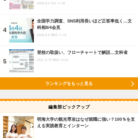
2026.8.4 Tue 11:36
全国学力調査、SNS利用長いほど正答率低く…文
科相8/4会見
2026.8.5 Wed 11:15
登校の取扱い、フローチャートで解説…文科省
2021.5.19 Wed 13:20
ランキングをもっと見る
編集部ピックアップ
明海大学の観光専攻はなぜ就職に強い？100％を支
える実践教育とインターン