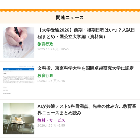
関連ニュース
【大学受験2026】前期・後期日程はいつ？入試日
程まとめ・国公立大学編（資料集）
教育行政
2025.10.21(火) 10:45
文科省、東京科学大学を国際卓越研究大学に認定
教育行政
2026.1.26(月) 9:45
AIが共通テスト9科目満点、先生の休み方…教育業
界ニュースまとめ読み
教材・サービス
2026.1.26(月) 5:55