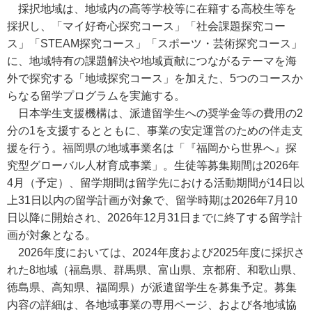
採択地域は、地域内の高等学校等に在籍する高校生等を
採択し、「マイ好奇心探究コース」「社会課題探究コー
ス」「STEAM探究コース」「スポーツ・芸術探究コース」
に、地域特有の課題解決や地域貢献につながるテーマを海
外で探究する「地域探究コース」を加えた、5つのコースか
らなる留学プログラムを実施する。
日本学生支援機構は、派遣留学生への奨学金等の費用の2
分の1を支援するとともに、事業の安定運営のための伴走支
援を行う。福岡県の地域事業名は「『福岡から世界へ』探
究型グローバル人材育成事業」。生徒等募集期間は2026年
4月（予定）、留学期間は留学先における活動期間が14日以
上31日以内の留学計画が対象で、留学時期は2026年7月10
日以降に開始され、2026年12月31日までに終了する留学計
画が対象となる。
2026年度においては、2024年度および2025年度に採択さ
れた8地域（福島県、群馬県、富山県、京都府、和歌山県、
徳島県、高知県、福岡県）が派遣留学生を募集予定。募集
内容の詳細は、各地域事業の専用ページ、および各地域協